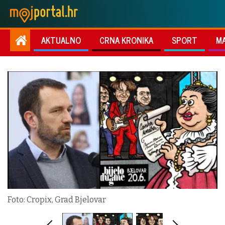
AKTUALNO
CRNA KRONIKA
SPORT
M
Foto: Cropix, Grad Bjelovar