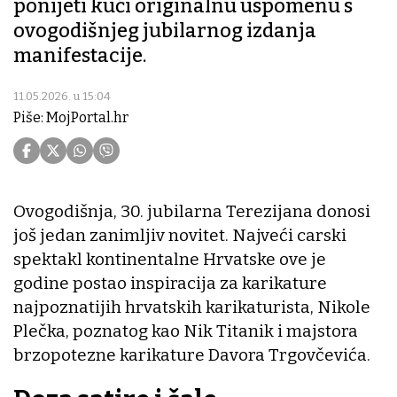
ponijeti kući originalnu uspomenu s
ovogodišnjeg jubilarnog izdanja
manifestacije.
11.05.2026. u 15:04
Piše: MojPortal.hr
Ovogodišnja, 30. jubilarna Terezijana donosi
još jedan zanimljiv novitet. Najveći carski
spektakl kontinentalne Hrvatske ove je
godine postao inspiracija za karikature
najpoznatijih hrvatskih karikaturista, Nikole
Plečka, poznatog kao Nik Titanik i majstora
brzopotezne karikature Davora Trgovčevića.