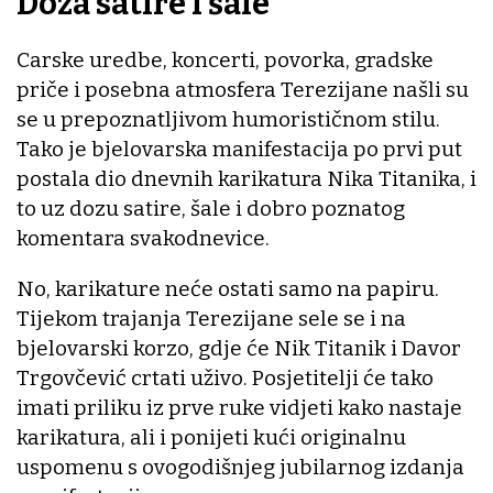
Doza satire i šale
Carske uredbe, koncerti, povorka, gradske
priče i posebna atmosfera Terezijane našli su
se u prepoznatljivom humorističnom stilu.
Tako je bjelovarska manifestacija po prvi put
postala dio dnevnih karikatura Nika Titanika, i
to uz dozu satire, šale i dobro poznatog
komentara svakodnevice.
No, karikature neće ostati samo na papiru.
Tijekom trajanja Terezijane sele se i na
bjelovarski korzo, gdje će Nik Titanik i Davor
Trgovčević crtati uživo. Posjetitelji će tako
imati priliku iz prve ruke vidjeti kako nastaje
karikatura, ali i ponijeti kući originalnu
uspomenu s ovogodišnjeg jubilarnog izdanja