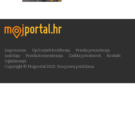
Impressum
Opći uvjeti korištenja
Pravila prenošenja
sadržaja
Pravila komentiranja
Zaštita privatnosti
Kontakt
Oglašavanje
Copyright © Mojportal 2020. Sva prava pridržana.