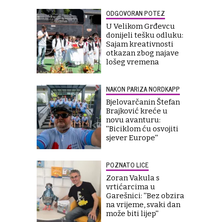
ODGOVORAN POTEZ
U Velikom Grđevcu
donijeli tešku odluku:
Sajam kreativnosti
otkazan zbog najave
lošeg vremena
NAKON PARIZA NORDKAPP
Bjelovarčanin Štefan
Brajković kreće u
novu avanturu:
''Biciklom ću osvojiti
sjever Europe''
POZNATO LICE
Zoran Vakula s
vrtićarcima u
Garešnici: ''Bez obzira
na vrijeme, svaki dan
može biti lijep''