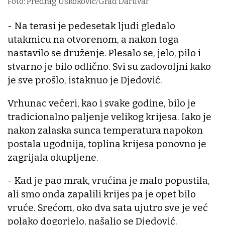
Foto: Predrag Uskoković/Grad Daruvar
- Na terasi je pedesetak ljudi gledalo
utakmicu na otvorenom, a nakon toga
nastavilo se druženje. Plesalo se, jelo, pilo i
stvarno je bilo odlično. Svi su zadovoljni kako
je sve prošlo, istaknuo je Djedović.
Vrhunac večeri, kao i svake godine, bilo je
tradicionalno paljenje velikog krijesa. Iako je
nakon zalaska sunca temperatura napokon
postala ugodnija, toplina krijesa ponovno je
zagrijala okupljene.
- Kad je pao mrak, vrućina je malo popustila,
ali smo onda zapalili krijes pa je opet bilo
vruće. Srećom, oko dva sata ujutro sve je već
polako dogorjelo, našalio se Djedović.