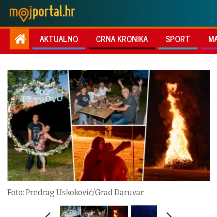
AKTUALNO
CRNA KRONIKA
SPORT
M
Foto: Predrag Uskoković/Grad Daruvar