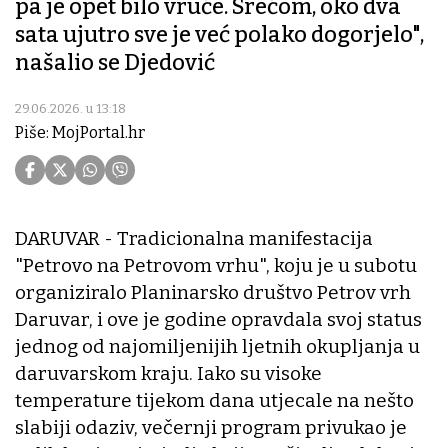
pa je opet bilo vruće. Srećom, oko dva
sata ujutro sve je već polako dogorjelo",
našalio se Djedović
29.06.2026. u 13:18
Piše: MojPortal.hr
DARUVAR - Tradicionalna manifestacija
"Petrovo na Petrovom vrhu", koju je u subotu
organiziralo Planinarsko društvo Petrov vrh
Daruvar, i ove je godine opravdala svoj status
jednog od najomiljenijih ljetnih okupljanja u
daruvarskom kraju. Iako su visoke
temperature tijekom dana utjecale na nešto
slabiji odaziv, večernji program privukao je