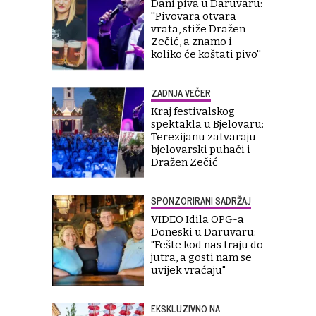
Dani piva u Daruvaru:
''Pivovara otvara
vrata, stiže Dražen
Zečić, a znamo i
koliko će koštati pivo''
ZADNJA VEČER
Kraj festivalskog
spektakla u Bjelovaru:
Terezijanu zatvaraju
bjelovarski puhači i
Dražen Zečić
SPONZORIRANI SADRŽAJ
VIDEO Idila OPG-a
Doneski u Daruvaru:
"Fešte kod nas traju do
jutra, a gosti nam se
uvijek vraćaju"
EKSKLUZIVNO NA