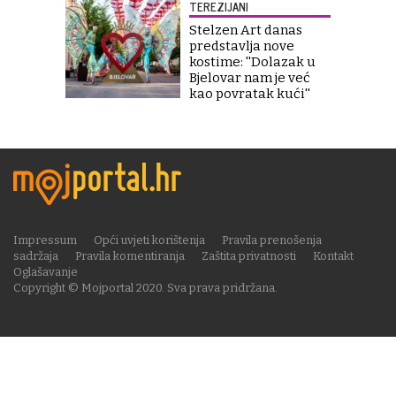
TEREZIJANI
Stelzen Art danas
predstavlja nove
kostime: ''Dolazak u
Bjelovar nam je već
kao povratak kući''
Impressum
Opći uvjeti korištenja
Pravila prenošenja
sadržaja
Pravila komentiranja
Zaštita privatnosti
Kontakt
Oglašavanje
Copyright © Mojportal 2020. Sva prava pridržana.