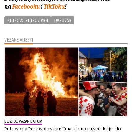
na
Facebooku
i
TikToku
!
PETROVO PETROV VRH
DARUVAR
VEZANE VIJESTI
BLIŽI SE VAŽAN DATUM
Petrovo na Petrovom vrhu: "Imat ćemo najveći krijes do