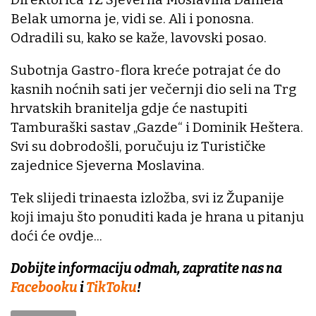
Belak umorna je, vidi se. Ali i ponosna.
Odradili su, kako se kaže, lavovski posao.
Subotnja Gastro-flora kreće potrajat će do
kasnih noćnih sati jer večernji dio seli na Trg
hrvatskih branitelja gdje će nastupiti
Tamburaški sastav „Gazde“ i Dominik Heštera.
Svi su dobrodošli, poručuju iz Turističke
zajednice Sjeverna Moslavina.
Tek slijedi trinaesta izložba, svi iz Županije
koji imaju što ponuditi kada je hrana u pitanju
doći će ovdje...
Dobijte informaciju odmah, zapratite nas na
Facebooku
i
TikToku
!