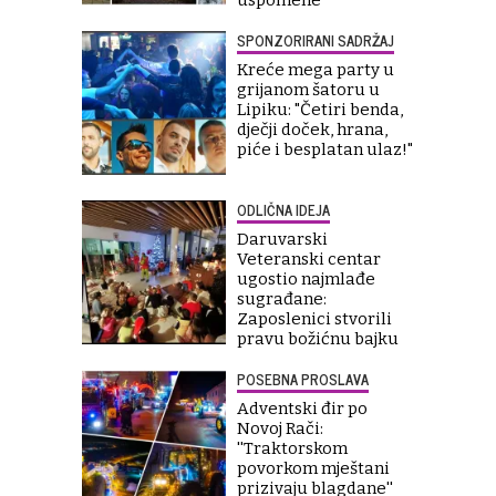
uspomene
SPONZORIRANI SADRŽAJ
Kreće mega party u
grijanom šatoru u
Lipiku: "Četiri benda,
dječji doček, hrana,
piće i besplatan ulaz!"
ODLIČNA IDEJA
Daruvarski
Veteranski centar
ugostio najmlađe
sugrađane:
Zaposlenici stvorili
pravu božićnu bajku
POSEBNA PROSLAVA
Adventski đir po
Novoj Rači:
''Traktorskom
povorkom mještani
prizivaju blagdane''