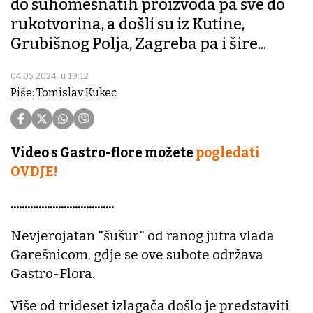
do suhomesnatih proizvoda pa sve do
rukotvorina, a došli su iz Kutine,
Grubišnog Polja, Zagreba pa i šire...
04.05.2024. u 19:12
Piše: Tomislav Kukec
Video s Gastro-flore možete
pogledati
OVDJE!
.....................................
Nevjerojatan "šušur" od ranog jutra vlada
Garešnicom, gdje se ove subote održava
Gastro-Flora.
Više od trideset izlagača došlo je predstaviti