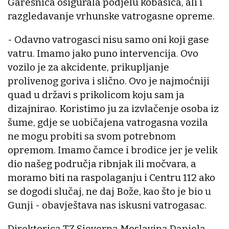
Garešnica osigurala podjelu kobasica, ali i
razgledavanje vrhunske vatrogasne opreme.
- Odavno vatrogasci nisu samo oni koji gase
vatru. Imamo jako puno intervencija. Ovo
vozilo je za akcidente, prikupljanje
prolivenog goriva i slično. Ovo je najmoćniji
quad u državi s prikolicom koju sam ja
dizajnirao. Koristimo ju za izvlačenje osoba iz
šume, gdje se uobičajena vatrogasna vozila
ne mogu probiti sa svom potrebnom
opremom. Imamo čamce i brodice jer je velik
dio našeg područja ribnjak ili močvara, a
moramo biti na raspolaganju i Centru 112 ako
se dogodi slučaj, ne daj Bože, kao što je bio u
Gunji - obavještava nas iskusni vatrogasac.
Direktorica TZ Sjeverna Moslavina Daniela