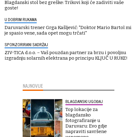
Blagdanski stol bez greške: Trikovi koji će zadiviti vaše
goste!
U DOBRIM RUKAMA
Daruvarski trener Grga Kašljević: "Doktor Mario Bartol mi
je spasio vene, sada opet mogu trčati"
SPONZORIRANI SADRŽAJ
ZIV-TICA d.o.o. – Vaš pouzdan partner za brzu i povoljnu
izgradnju solarnih elektrana po principu KLJUČ U RUKE!
NAJNOVIJE
BLAGDANSKI UGOĐAJ
Top lokacije za
blagdansko
fotografiranje u
Daruvaru: Evo gdje
napraviti savršene