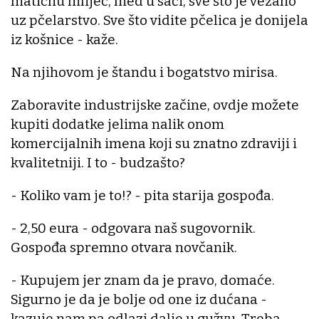
matičnu mliječ, med u sači, sve što je vezano
uz pčelarstvo. Sve što vidite pčelica je donijela
iz košnice - kaže.
Na njihovom je štandu i bogatstvo mirisa.
Zaboravite industrijske začine, ovdje možete
kupiti dodatke jelima nalik onom
komercijalnih imena koji su znatno zdraviji i
kvalitetniji. I to - budzašto?
- Koliko vam je to!? - pita starija gospođa.
- 2,50 eura - odgovara naš sugovornik.
Gospođa spremno otvara novčanik.
- Kupujem jer znam da je pravo, domaće.
Sigurno je da je bolje od one iz dućana -
kazuje nam pa odlazi dalje u gužvu. Treba,