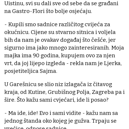
Uistinu, svi su dali sve od sebe da se građani
na Gastro-Flori što bolje osjećaju.
- Kupili smo sadnice različitog cvijeća za
okućnicu. Cijene su stvarno sitnica i voljela
bih da nam je ovakav događaj što češće, jer
sigurno ima jako mnogo zainteresiranih. Moja
majka ima 90 godina, kupujem ovo za njen
vrt, da joj lijepo izgleda - rekla nam je Ljerka,
posjetiteljica Sajma.
U Garešnicu se slio niz izlagača iz čitavog
kraja, od Kutine, Grubišnog Polja, Zagreba pa i
šire. Što kažu sami cvjećari, ide li posao?
- Ma ide, ide! Evo i sami vidite - kažu nam sa
jednog štanda oko kojeg je gužva. Trpaju se
vrećice, odnose sadnice...