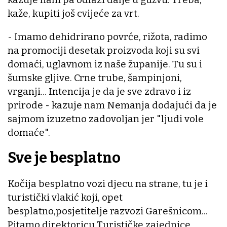
kaže, kupiti još cvijeće za vrt.
- Imamo dehidrirano povrće, rižota, radimo
na promociji desetak proizvoda koji su svi
domaći, uglavnom iz naše županije. Tu su i
šumske gljive. Crne trube, šampinjoni,
vrganji... Intencija je da je sve zdravo i iz
prirode - kazuje nam Nemanja dodajući da je
sajmom izuzetno zadovoljan jer "ljudi vole
domaće".
Sve je besplatno
Kočija besplatno vozi djecu na strane, tu je i
turistički vlakić koji, opet
besplatno,posjetitelje razvozi Garešnicom...
Pitamo direktoricu Turističke zajednice