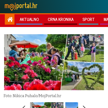
AKTUALNO
CRNA KRONIKA
SPORT
M
Foto: Nikica Puhalo/MojPortal.hr