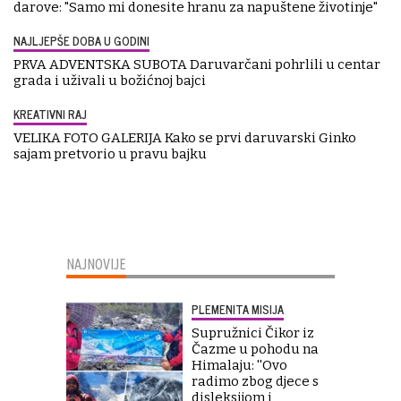
darove: "Samo mi donesite hranu za napuštene životinje"
NAJLJEPŠE DOBA U GODINI
PRVA ADVENTSKA SUBOTA Daruvarčani pohrlili u centar
grada i uživali u božićnoj bajci
KREATIVNI RAJ
VELIKA FOTO GALERIJA Kako se prvi daruvarski Ginko
sajam pretvorio u pravu bajku
NAJNOVIJE
PLEMENITA MISIJA
Supružnici Čikor iz
Čazme u pohodu na
Himalaju: ''Ovo
radimo zbog djece s
disleksijom i