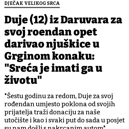
DJEČAK VELIKOG SRCA
Duje (12) iz Daruvara za
svoj rođendan opet
darivao njuškice u
Grginom konaku:
"Sreća je imati ga u
životu"
"Šestu godinu za redom, Duje za svoj
rođendan umjesto poklona od svojih
prijatelja traži donaciju za naše
utočište i kao i svaki put do sada u posjet
su nam došli s nakrcanim autom",