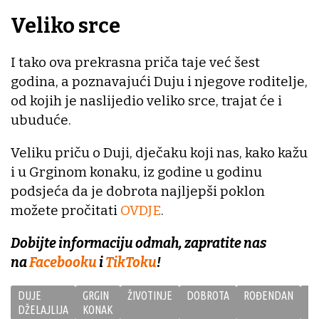
Veliko srce
I tako ova prekrasna priča taje već šest
godina, a poznavajući Duju i njegove roditelje,
od kojih je naslijedio veliko srce, trajat će i
ubuduće.
Veliku priču o Duji, dječaku koji nas, kako kažu
i u Grginom konaku, iz godine u godinu
podsjeća da je dobrota najljepši poklon
možete pročitati
OVDJE
.
Dobijte informaciju odmah, zapratite nas
na
Facebooku
i
TikToku
!
DUJE
GRGIN
ŽIVOTINJE
DOBROTA
ROĐENDAN
DŽELAJLIJA
KONAK