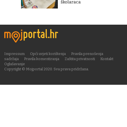
školaraca
Impressum
Opći uvjeti korištenja
Pravila prenošenja
sadržaja
Pravila komentiranja
Zaštita privatnosti
Kontakt
Oglašavanje
Copyright © Mojportal 2020. Sva prava pridržana.