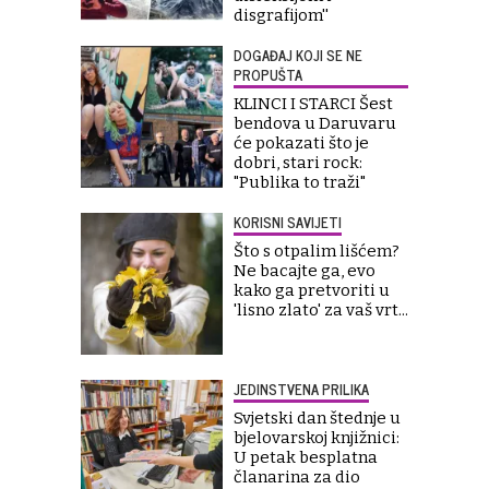
disgrafijom''
DOGAĐAJ KOJI SE NE
PROPUŠTA
KLINCI I STARCI Šest
bendova u Daruvaru
će pokazati što je
dobri, stari rock:
"Publika to traži"
KORISNI SAVIJETI
Što s otpalim lišćem?
Ne bacajte ga, evo
kako ga pretvoriti u
'lisno zlato' za vaš vrt...
JEDINSTVENA PRILIKA
Svjetski dan štednje u
bjelovarskoj knjižnici:
U petak besplatna
članarina za dio