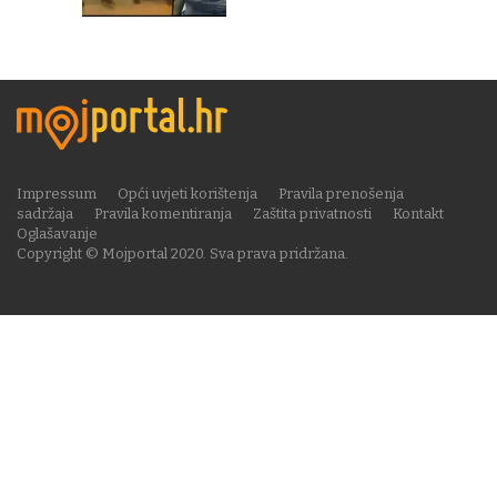
Impressum
Opći uvjeti korištenja
Pravila prenošenja
sadržaja
Pravila komentiranja
Zaštita privatnosti
Kontakt
Oglašavanje
Copyright © Mojportal 2020. Sva prava pridržana.