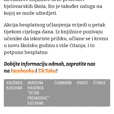
bjelovarskih škola, što je također usluga na
kojoj se može uštedjeti.
Akcija besplatnog učlanjenja vrijedi u petak
tijekom cijeloga dana. Iz knjižnice pozivaju
učenike da iskoriste priliku, učlane se i krenu
u novu školsku godinu s više čitanja, i to
potpuno besplatno.
Dobijte informaciju odmah, zapratite nas
na
Facebooku
i
TikToku
!
KNJIŽNICA
NARODNA
ČLANARINA
KNJIGE
ČITANJE
BJELOVAR
KNJIŽNICA
''PETAR
PRERADOVIĆ''
BJELOVAR