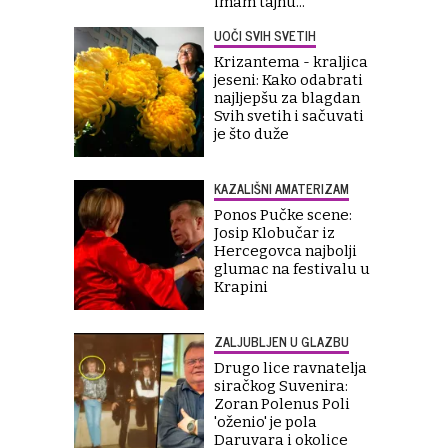
imam tajnu..."
UOČI SVIH SVETIH
Krizantema - kraljica
jeseni: Kako odabrati
najljepšu za blagdan
Svih svetih i sačuvati
je što duže
KAZALIŠNI AMATERIZAM
Ponos Pučke scene:
Josip Klobučar iz
Hercegovca najbolji
glumac na festivalu u
Krapini
ZALJUBLJEN U GLAZBU
Drugo lice ravnatelja
siračkog Suvenira:
Zoran Polenus Poli
'oženio' je pola
Daruvara i okolice