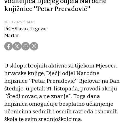
voditeljica Dječjeg odjela Narodne
knjižnice ''Petar Preradović''
30.10.2025. u 14:05
Piše: Slavica Trgovac
Martan
U sklopu brojnih aktivnosti tijekom Mjeseca
hrvatske knjige, Dječji odjel Narodne
knjižnice ''Petar Preradović'' Bjelovar na Dan
štednje, u petak 31. listopada, provodi akciju
''Štedi novac, a ne znanje''. Toga dana
knjižnica omogućuje besplatno učlanjenje
učenicima sedmih i osmih razreda osnovnih
škola te svim srednjoškolcima.