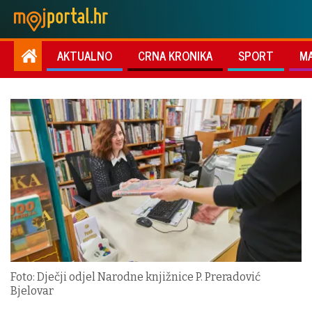
AKTUALNO
CRNA KRONIKA
SPORT
M
Foto: Dječji odjel Narodne knjižnice P. Preradović
Bjelovar