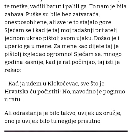
te metke, vadili barut i palili ga. To nam je bila
zabava. Puške su bile bez zatvarača,
onesposobljene, ali sve je to stajalo gore.
Sjećam se i kad je taj moj tadašnji prijatelj
jednom ukrao pištolj svom ujaku. Došao je i
uperio ga u mene. Za mene kao dijete taj je
pištolj izgledao ogromno! Sjećam se, mnogo
godina kasnije, kad je rat počinjao, taj isti je
rekao:
- Kad ja uđem u Klokočevac, sve što je
Hrvatska ću počistiti! No, navodno je poginuo
u ratu...
Ali odrastanje je bilo takvo, uvijek uz oružje,
ono je uvijek bilo tu negdje prisutno.