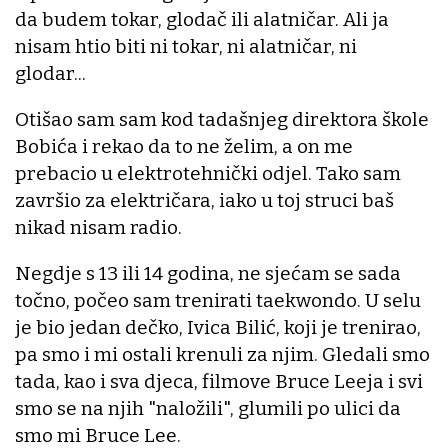
da budem tokar, glodač ili alatničar. Ali ja
nisam htio biti ni tokar, ni alatničar, ni
glodar...
Otišao sam sam kod tadašnjeg direktora škole
Bobića i rekao da to ne želim, a on me
prebacio u elektrotehnički odjel. Tako sam
završio za električara, iako u toj struci baš
nikad nisam radio.
Negdje s 13 ili 14 godina, ne sjećam se sada
točno, počeo sam trenirati taekwondo. U selu
je bio jedan dečko, Ivica Bilić, koji je trenirao,
pa smo i mi ostali krenuli za njim. Gledali smo
tada, kao i sva djeca, filmove Bruce Leeja i svi
smo se na njih "naložili", glumili po ulici da
smo mi Bruce Lee.