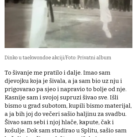
Dinko u taekwondoe akciji/Foto: Privatni album
To šivanje me pratilo i dalje. Imao sam
djevojku koja je šivala, a ja sam bio uz nju i
prigovarao pa sjeo i napravio to bolje od nje.
Kasnije sam i svojoj supruzi šivao sve. Išli
bismo u grad subotom, kupili bismo materijal,
a ja bih joj do večeri sašio haljinu za svadbu.
Šivao sam sebi i njoj hlače, kapute, čak i
košulje. Dok sam studirao u Splitu, sašio sam