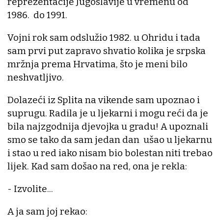
reprezentacije Jugoslavije u vremenu od
1986. do 1991.
Vojni rok sam odslužio 1982. u Ohridu i tada
sam prvi put zapravo shvatio kolika je srpska
mržnja prema Hrvatima, što je meni bilo
neshvatljivo.
Dolazeći iz Splita na vikende sam upoznao i
suprugu. Radila je u ljekarni i mogu reći da je
bila najzgodnija djevojka u gradu! A upoznali
smo se tako da sam jedan dan ušao u ljekarnu
i stao u red iako nisam bio bolestan niti trebao
lijek. Kad sam došao na red, ona je rekla:
- Izvolite...
A ja sam joj rekao: