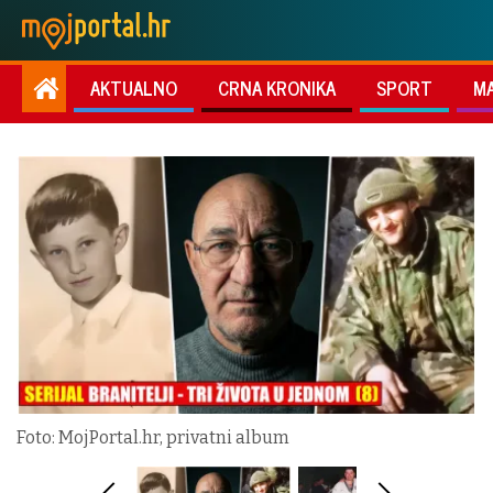
AKTUALNO
CRNA KRONIKA
SPORT
M
Foto: MojPortal.hr, privatni album