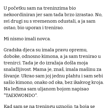
U početku sam na treninzima bio
nekoordiniran jer sam tada brzo izrastao. No,
svi drugi su s vremenom odustali, a ja sam
ostao, bio uporan i trenirao.
Mi nismo imali novca.
Gradska djeca su imala pravu opremu,
doboke, odnosno kimona, a ja sam trenirao u
trenirci. Tada je do izražaja došla moja
snalažljivost. Mama je, znaš, imala mašinu za
šivanje. Ukrao sam joj jednu plahtu i sam sebi
sašio kimono, onako od oka, bez ikakvog kroja.
Na leđima sam uljanom bojom napisao
"TAEKWONDO".
Kad sam se na treningu uznojio, ta boja se