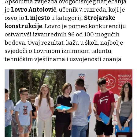
Apsolutna zvijezda ovogodišnjeg natjecanja
je
Lovro Antolović
, učenik 7. razreda, koji je
osvojio
1. mjesto
u kategoriji
Strojarske
konstrukcije
. Lovro je pomeo konkurenciju
ostvarivši izvanrednih 96 od 100 mogućih
bodova. Ovaj rezultat, kažu u školi, najbolje
svjedoči o Lovrinom iznimnom talentu,
tehničkim vještinama i usvojenosti znanja.