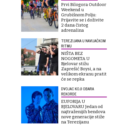
Prvi Bilogora Outdoor
Weekend u
Grubišnom Polju:
Prijavite se i doživite
2 dana čistog
adrenalina
TEREZIJANA U NAVIJAČKOM
RITMU
NIŠTA BEZ
NOGOMETA U
Bjelovar stižu
Zaprešić Boysi, a na
velikom ekranu pratit
će se repka
DVOJAC KOJI OBARA
REKORDE
EUFORIJA U
BJELOVARU Jedan od
najtraženijih bendova
nove generacije stiže
na Terezijanu