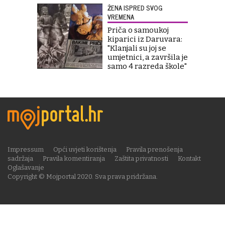
ŽENA ISPRED SVOG
VREMENA
Priča o samoukoj
kiparici iz Daruvara:
"Klanjali su joj se
umjetnici, a završila je
samo 4 razreda škole"
Impressum
Opći uvjeti korištenja
Pravila prenošenja
sadržaja
Pravila komentiranja
Zaštita privatnosti
Kontakt
Oglašavanje
Copyright © Mojportal 2020. Sva prava pridržana.