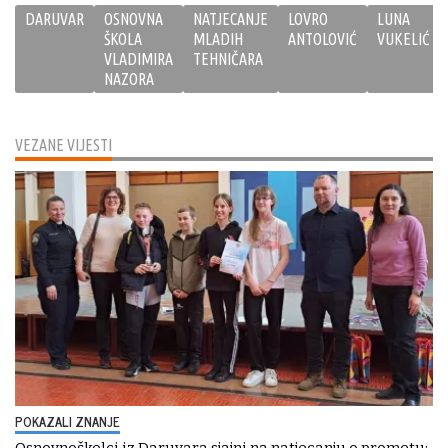
DARUVAR
OSNOVNA
NATJECANJE
LOVRO
LUNA
ŠKOLA
MLADIH
ANTOLOVIĆ
VUKELIĆ
VLADIMIRA
TEHNIČARA
NAZORA
VEZANE VIJESTI
POKAZALI ZNANJE
Osnovnoškolci iz Daruvara sjajni na natjecanju o prometu: