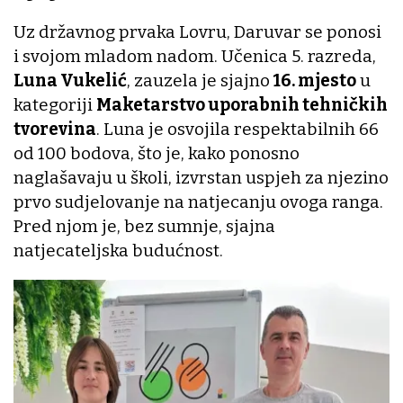
Uz državnog prvaka Lovru, Daruvar se ponosi
i svojom mladom nadom. Učenica 5. razreda,
Luna Vukelić
, zauzela je sjajno
16. mjesto
u
kategoriji
Maketarstvo uporabnih tehničkih
tvorevina
. Luna je osvojila respektabilnih 66
od 100 bodova, što je, kako ponosno
naglašavaju u školi, izvrstan uspjeh za njezino
prvo sudjelovanje na natjecanju ovoga ranga.
Pred njom je, bez sumnje, sjajna
natjecateljska budućnost.