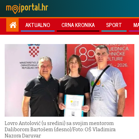
AKTUALNO
CRNA KRONIKA
SPORT
M
Lovro Antolović (u sredini) sa svojim mentorom
Daliborom Bartošem (desno)/Foto: OŠ Vladimira
Nazora Daruvar