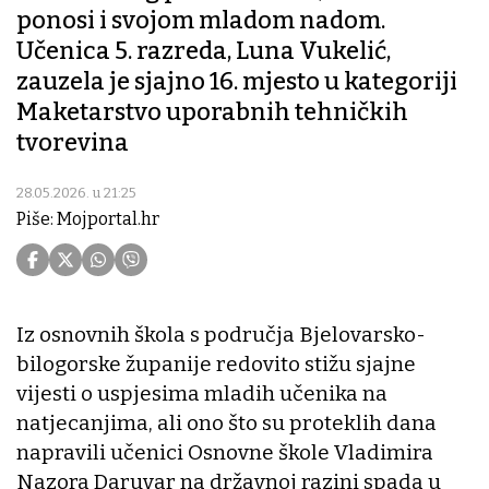
ponosi i svojom mladom nadom.
Učenica 5. razreda, Luna Vukelić,
zauzela je sjajno 16. mjesto u kategoriji
Maketarstvo uporabnih tehničkih
tvorevina
28.05.2026. u 21:25
Piše: Mojportal.hr
Iz osnovnih škola s područja Bjelovarsko-
bilogorske županije redovito stižu sjajne
vijesti o uspjesima mladih učenika na
natjecanjima, ali ono što su proteklih dana
napravili učenici Osnovne škole Vladimira
Nazora Daruvar na državnoj razini spada u