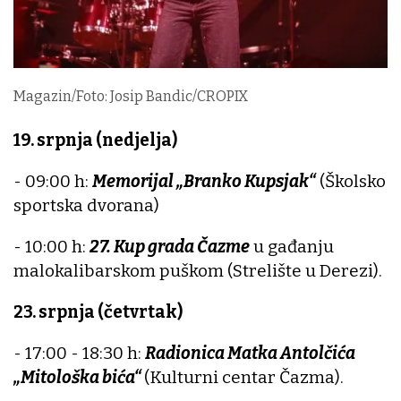
Magazin/Foto: Josip Bandic/CROPIX
19. srpnja (nedjelja)
- 09:00 h:
Memorijal „Branko Kupsjak“
(Školsko
sportska dvorana)
- 10:00 h:
27. Kup grada Čazme
u gađanju
malokalibarskom puškom (Strelište u Derezi).
23. srpnja (četvrtak)
- 17:00 - 18:30 h:
Radionica Matka Antolčića
„Mitološka bića“
(Kulturni centar Čazma).