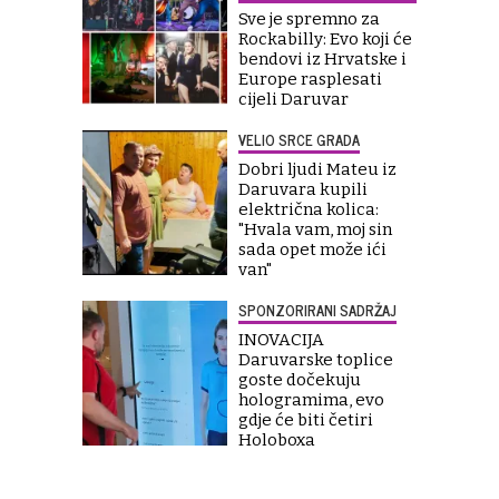
Sve je spremno za
Rockabilly: Evo koji će
bendovi iz Hrvatske i
Europe rasplesati
cijeli Daruvar
VELIO SRCE GRADA
Dobri ljudi Mateu iz
Daruvara kupili
električna kolica:
"Hvala vam, moj sin
sada opet može ići
van"
SPONZORIRANI SADRŽAJ
INOVACIJA
Daruvarske toplice
goste dočekuju
hologramima, evo
gdje će biti četiri
Holoboxa