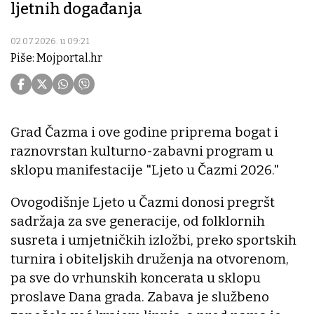
ljetnih događanja
02.07.2026. u 09:21
Piše: Mojportal.hr
Grad Čazma i ove godine priprema bogat i
raznovrstan kulturno-zabavni program u
sklopu manifestacije "Ljeto u Čazmi 2026."
Ovogodišnje Ljeto u Čazmi donosi pregršt
sadržaja za sve generacije, od folklornih
susreta i umjetničkih izložbi, preko sportskih
turnira i obiteljskih druženja na otvorenom,
pa sve do vrhunskih koncerata u sklopu
proslave Dana grada. Zabava je službeno