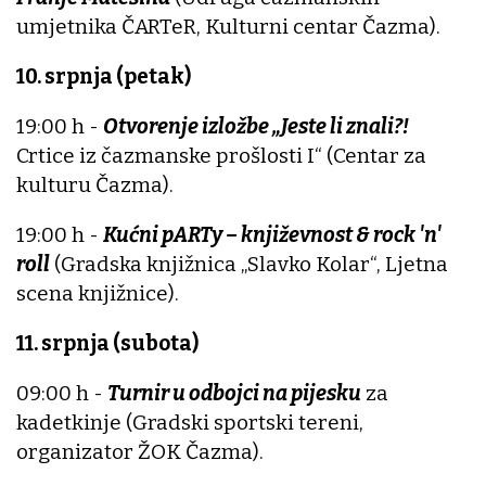
umjetnika ČARTeR, Kulturni centar Čazma).
10. srpnja (petak)
19:00 h -
Otvorenje izložbe „Jeste li znali?!
Crtice iz čazmanske prošlosti I“ (Centar za
kulturu Čazma).
19:00 h -
Kućni pARTy – književnost & rock 'n'
roll
(Gradska knjižnica „Slavko Kolar“, Ljetna
scena knjižnice).
11. srpnja (subota)
09:00 h -
Turnir u odbojci na pijesku
za
kadetkinje (Gradski sportski tereni,
organizator ŽOK Čazma).