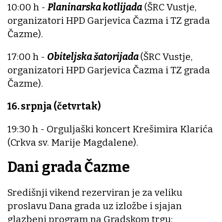
10:00 h -
Planinarska kotlijada
(ŠRC Vustje,
organizatori HPD Garjevica Čazma i TZ grada
Čazme).
17:00 h -
Obiteljska šatorijada
(ŠRC Vustje,
organizatori HPD Garjevica Čazma i TZ grada
Čazme).
16. srpnja (četvrtak)
19:30 h - Orguljaški koncert Krešimira Klarića
(Crkva sv. Marije Magdalene).
Dani grada Čazme
Središnji vikend rezerviran je za veliku
proslavu Dana grada uz izložbe i sjajan
glazbeni program na Gradskom trgu: