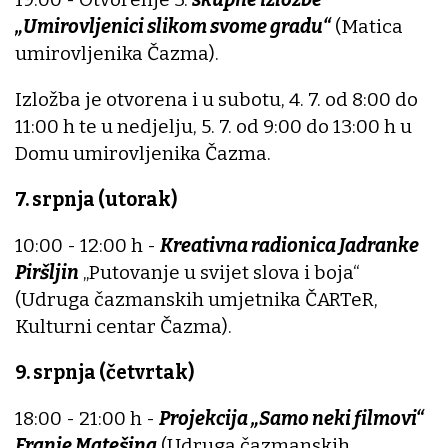
„Umirovljenici slikom svome gradu“
(Matica
umirovljenika Čazma).
Izložba je otvorena i u subotu, 4. 7. od 8:00 do
11:00 h te u nedjelju, 5. 7. od 9:00 do 13:00 h u
Domu umirovljenika Čazma.
7. srpnja (utorak)
10:00 - 12:00 h -
Kreativna radionica Jadranke
Piršljin
„Putovanje u svijet slova i boja“
(Udruga čazmanskih umjetnika ČARTeR,
Kulturni centar Čazma).
9. srpnja (četvrtak)
18:00 - 21:00 h -
Projekcija „Samo neki filmovi“
Franje Matešina
(Udruga čazmanskih