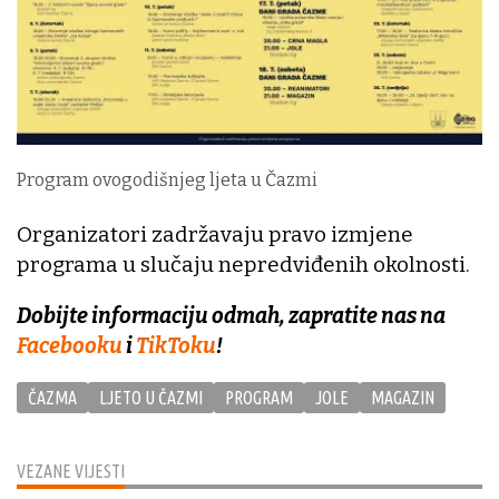
Program ovogodišnjeg ljeta u Čazmi
Organizatori zadržavaju pravo izmjene
programa u slučaju nepredviđenih okolnosti.
Dobijte informaciju odmah, zapratite nas na
Facebooku
i
TikToku
!
ČAZMA
LJETO U ČAZMI
PROGRAM
JOLE
MAGAZIN
VEZANE VIJESTI