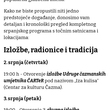
Kako ne biste propustili niti jedno
predstojeće događanje, donosimo vam
detaljan i kronološki pregled kompletnog
srpanjskog programa s točnim satnicama i
lokacijama:
Izložbe, radionice i tradicija
2. srpnja (četvrtak)
19:00 h - Otvorenje
izložbe Udruge čazmanskih
umjetnika ČARTeR
pod nazivom „Iza kulisa“
(Centar za kulturu Čazma).
3. srpnja (petak)
19:00 - Otvorenje 3.
skupne izložbe