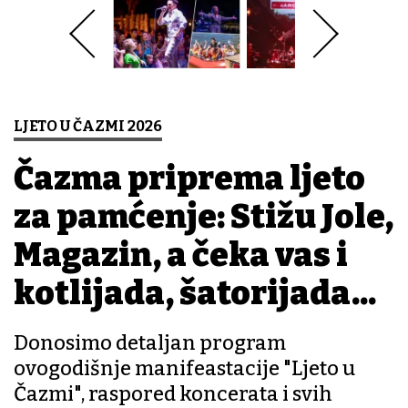
LJETO U ČAZMI 2026
Čazma priprema ljeto
za pamćenje: Stižu Jole,
Magazin, a čeka vas i
kotlijada, šatorijada...
Donosimo detaljan program
ovogodišnje manifeastacije "Ljeto u
Čazmi", raspored koncerata i svih