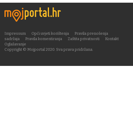
Impressum
Opći uvjeti korištenja
Pravila prenošenja
sadržaja
Pravila komentiranja
Zaštita privatnosti
Kontakt
Oglašavanje
Copyright © Mojportal 2020. Sva prava pridržana.