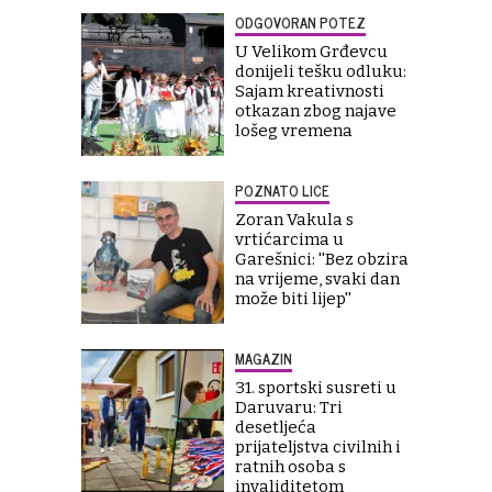
ODGOVORAN POTEZ
U Velikom Grđevcu
donijeli tešku odluku:
Sajam kreativnosti
otkazan zbog najave
lošeg vremena
POZNATO LICE
Zoran Vakula s
vrtićarcima u
Garešnici: ''Bez obzira
na vrijeme, svaki dan
može biti lijep''
MAGAZIN
31. sportski susreti u
Daruvaru: Tri
desetljeća
prijateljstva civilnih i
ratnih osoba s
invaliditetom