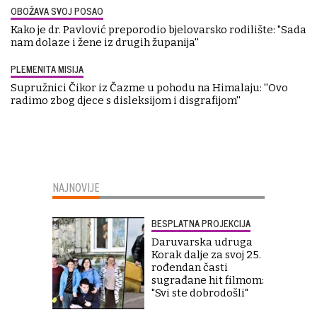
OBOŽAVA SVOJ POSAO
Kako je dr. Pavlović preporodio bjelovarsko rodilište: "Sada
nam dolaze i žene iz drugih županija''
PLEMENITA MISIJA
Supružnici Čikor iz Čazme u pohodu na Himalaju: ''Ovo
radimo zbog djece s disleksijom i disgrafijom''
NAJNOVIJE
BESPLATNA PROJEKCIJA
Daruvarska udruga
Korak dalje za svoj 25.
rođendan časti
sugrađane hit filmom:
"Svi ste dobrodošli"