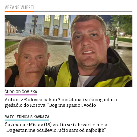
VEZANE VIJESTI
ČUDO OD ČOVJEKA
Antun iz Đulovca nakon 3 moždana i srčanog udara
pješačio do Kosova: ''Bog me spasio i vodio''
RAZGLEDNICA S KAVKAZA
Čazmanac Mislav (18) vratio se iz hrvačke meke:
''Dagestan me oduševio, učio sam od najboljih''