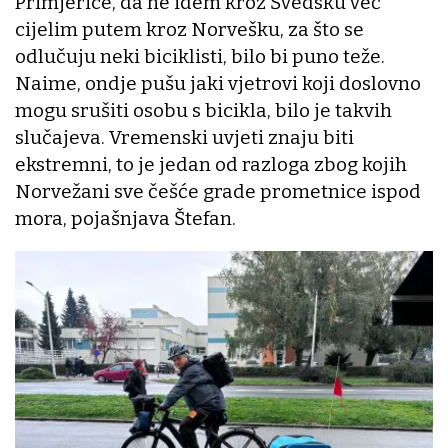
Primjerice, da ne idem kroz Švedsku već
cijelim putem kroz Norvešku, za što se
odlučuju neki biciklisti, bilo bi puno teže.
Naime, ondje pušu jaki vjetrovi koji doslovno
mogu srušiti osobu s bicikla, bilo je takvih
slučajeva. Vremenski uvjeti znaju biti
ekstremni, to je jedan od razloga zbog kojih
Norvežani sve češće grade prometnice ispod
mora, pojašnjava Štefan.