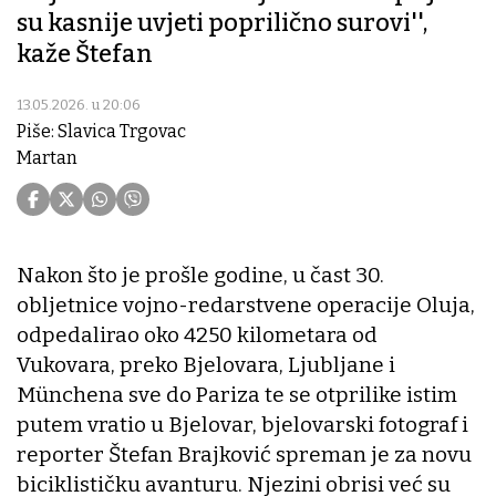
su kasnije uvjeti poprilično surovi'',
kaže Štefan
13.05.2026. u 20:06
Piše: Slavica Trgovac
Martan
Nakon što je prošle godine, u čast 30.
obljetnice vojno-redarstvene operacije Oluja,
odpedalirao oko 4250 kilometara od
Vukovara, preko Bjelovara, Ljubljane i
Münchena sve do Pariza te se otprilike istim
putem vratio u Bjelovar, bjelovarski fotograf i
reporter Štefan Brajković spreman je za novu
biciklističku avanturu. Njezini obrisi već su