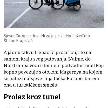
Sjever Europe oduvijek ga je privlačio, kaže/Foto:
Štefan Brajković
A jadnu takvu trebao bi proći i on, i to na
samom kraju svog putovanja. Naime, do
Nordkappa vodi istoimeni podvodni tunel koji
kopno povezuje s otokom Magerøya na kojem
se nalazi najsjevernija točka Europe, barem
ona u turističkom smislu.
Prolaz kroz tunel