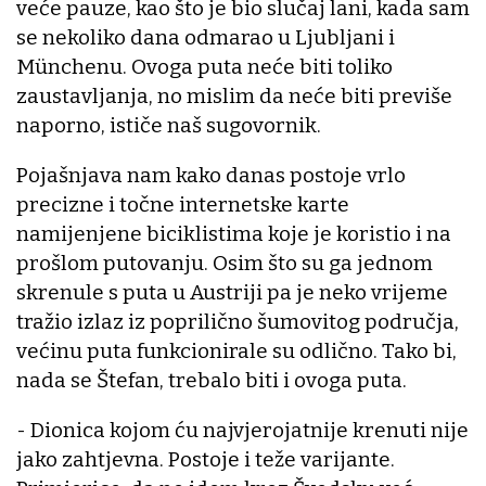
veće pauze, kao što je bio slučaj lani, kada sam
se nekoliko dana odmarao u Ljubljani i
Münchenu. Ovoga puta neće biti toliko
zaustavljanja, no mislim da neće biti previše
naporno, ističe naš sugovornik.
Pojašnjava nam kako danas postoje vrlo
precizne i točne internetske karte
namijenjene biciklistima koje je koristio i na
prošlom putovanju. Osim što su ga jednom
skrenule s puta u Austriji pa je neko vrijeme
tražio izlaz iz poprilično šumovitog područja,
većinu puta funkcionirale su odlično. Tako bi,
nada se Štefan, trebalo biti i ovoga puta.
- Dionica kojom ću najvjerojatnije krenuti nije
jako zahtjevna. Postoje i teže varijante.