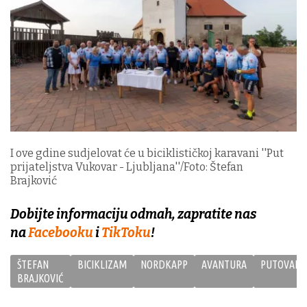
I ove gdine sudjelovat će u biciklističkoj karavani ''Put
prijateljstva Vukovar - Ljubljana''/Foto: Štefan
Brajković
Dobijte informaciju odmah, zapratite nas
na
Facebooku
i
TikToku
!
ŠTEFAN
BICIKLIZAM
NORDKAPP
AVANTURA
PUTOVANJ
BRAJKOVIĆ