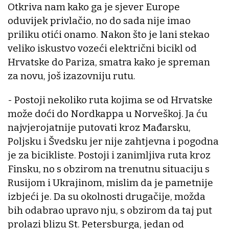
Otkriva nam kako ga je sjever Europe
oduvijek privlačio, no do sada nije imao
priliku otići onamo. Nakon što je lani stekao
veliko iskustvo vozeći električni bicikl od
Hrvatske do Pariza, smatra kako je spreman
za novu, još izazovniju rutu.
- Postoji nekoliko ruta kojima se od Hrvatske
može doći do Nordkappa u Norveškoj. Ja ću
najvjerojatnije putovati kroz Mađarsku,
Poljsku i Švedsku jer nije zahtjevna i pogodna
je za bicikliste. Postoji i zanimljiva ruta kroz
Finsku, no s obzirom na trenutnu situaciju s
Rusijom i Ukrajinom, mislim da je pametnije
izbjeći je. Da su okolnosti drugačije, možda
bih odabrao upravo nju, s obzirom da taj put
prolazi blizu St. Petersburga, jedan od