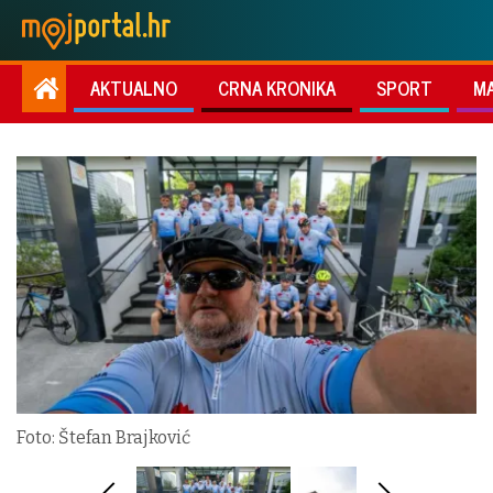
AKTUALNO
CRNA KRONIKA
SPORT
M
Foto: Štefan Brajković