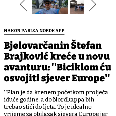
NAKON PARIZA NORDKAPP
Bjelovarčanin Štefan
Brajković kreće u novu
avanturu: ''Biciklom ću
osvojiti sjever Europe''
''Plan je da krenem početkom proljeća
iduće godine, a do Nordkappa bih
trebao stići do ljeta. To je idealno
vrijeme za obilazak sjevera Europe jer