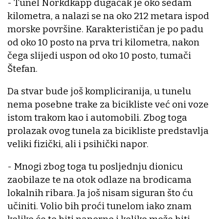
- Tunel Norkdkapp dugačak je oko sedam
kilometra, a nalazi se na oko 212 metara ispod
morske površine. Karakterističan je po padu
od oko 10 posto na prva tri kilometra, nakon
čega slijedi uspon od oko 10 posto, tumači
Štefan.
Da stvar bude još kompliciranija, u tunelu
nema posebne trake za bicikliste već oni voze
istom trakom kao i automobili. Zbog toga
prolazak ovog tunela za bicikliste predstavlja
veliki fizički, ali i psihički napor.
- Mnogi zbog toga tu posljednju dionicu
zaobilaze te na otok odlaze na brodicama
lokalnih ribara. Ja još nisam siguran što ću
učiniti. Volio bih proći tunelom iako znam