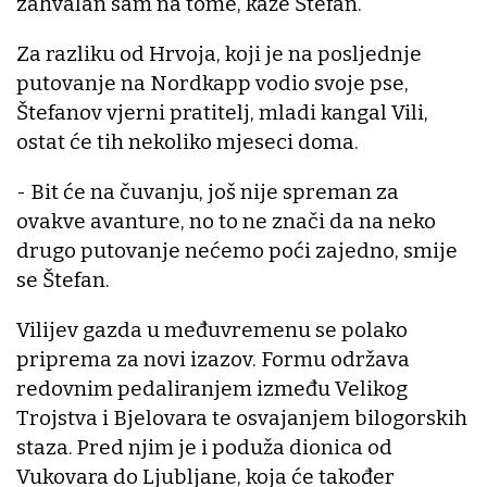
zahvalan sam na tome, kaže Štefan.
Za razliku od Hrvoja, koji je na posljednje
putovanje na Nordkapp vodio svoje pse,
Štefanov vjerni pratitelj, mladi kangal Vili,
ostat će tih nekoliko mjeseci doma.
- Bit će na čuvanju, još nije spreman za
ovakve avanture, no to ne znači da na neko
drugo putovanje nećemo poći zajedno, smije
se Štefan.
Vilijev gazda u međuvremenu se polako
priprema za novi izazov. Formu održava
redovnim pedaliranjem između Velikog
Trojstva i Bjelovara te osvajanjem bilogorskih
staza. Pred njim je i poduža dionica od
Vukovara do Ljubljane, koja će također