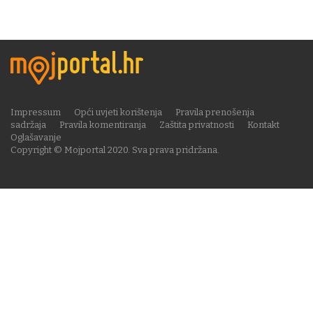
Impressum
Opći uvjeti korištenja
Pravila prenošenja
sadržaja
Pravila komentiranja
Zaštita privatnosti
Kontakt
Oglašavanje
Copyright © Mojportal 2020. Sva prava pridržana.