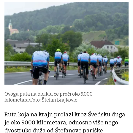
Ovoga puta na biciklu će proći oko 9.000
kilometara/Foto: Štefan Brajković
Ruta koja na kraju prolazi kroz Švedsku duga
je oko 9000 kilometara, odnosno više nego
dvostruko duža od Štefanove pariške