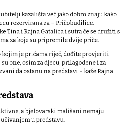
ubitelji kazališta već jako dobro znaju kako
secu rezervirana za – Pričobudilice.
e Tina i Rajna Gatalica i sutra će se družiti s
a za koje su pripremile dvije priče.
kojim je pričama riječ, dođite provjeriti.
su one, osim za djecu, prilagođene i za
pozvani da ostanu na predstavi – kaže Rajna
redstava
aktivne, a bjelovarski mališani nemaju
jučivanjem u predstavu.