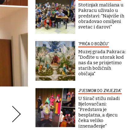
Stotinjak mališana u
Pakracu uživalo u
predstavi: "Najviše ih
obradovao omiljeni
svetac i darovi"
"PRIČA O BOŽIĆU"
Muzej grada Pakraca:
"Dođite u utorak kod
nas da se prisjetimo
starih božićnih
običaja"
„PJESMOM DO ZVIJEZDA“
U Sirač stižu mladi
Bjelovarčani:
"Predstava je
besplatna, a djecu
čeka veliko
iznenađenje"