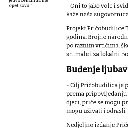
jedva čekam da me
- Oni to jako vole i sv
opet zovu!''
kaže naša sugovornica
Projekt Pričobudilice 
godina. Brojne narodne
po raznim vrtićima, šk
snimale i za lokalni ra
Buđenje ljubav
- Cilj Pričobudilica je
prema pripovijedanju 
djeci, priče se mogu p
mogu uživati i odrasli 
Nedjeljno izdanje Prič