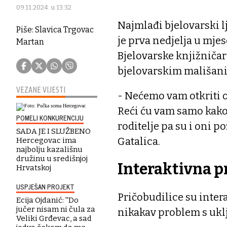
09.11.2024. u 13:32
Najmlađi bjelovarski lj
Piše: Slavica Trgovac
je prva nedjelja u mje
Martan
Bjelovarske knjižničark
bjelovarskim mališanim
VEZANE VIJESTI
- Nećemo vam otkriti o 
Reći ću vam samo kako 
POMELI KONKURENCIJU
roditelje pa su i oni 
SADA JE I SLUŽBENO
Gatalica.
Hercegovac ima
najbolju kazališnu
družinu u središnjoj
Interaktivna p
Hrvatskoj
USPJEŠAN PROJEKT
Pričobudilice su inter
Ecija Ojdanić: ''Do
jučer nisam ni čula za
nikakav problem s ukl
Veliki Grđevac, a sad