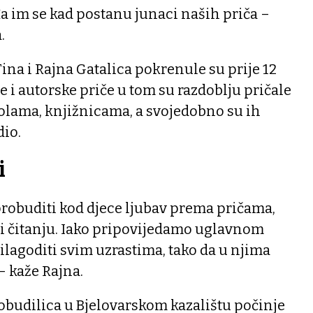
iđa im se kad postanu junaci naših priča –
.
Tina i Rajna Gatalica pokrenule su prije 12
 i autorske priče u tom su razdoblju pričale
olama, knjižnicama, a svojedobno su ih
dio.
i
 probuditi kod djece ljubav prema pričama,
i čitanju. Iako pripovijedamo uglavnom
rilagoditi svim uzrastima, tako da u njima
– kaže Rajna.
obudilica u Bjelovarskom kazalištu počinje