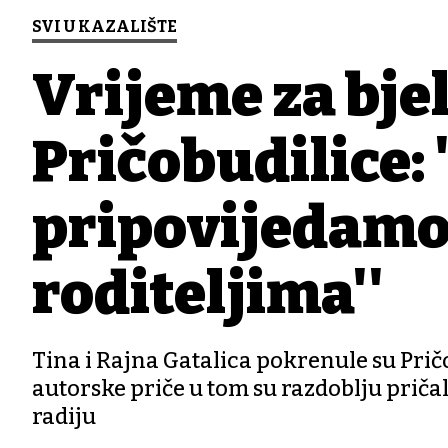
SVI U KAZALIŠTE
Vrijeme za bje
Pričobudilice: 
pripovijedamo d
roditeljima''
Tina i Rajna Gatalica pokrenule su Pričo
autorske priče u tom su razdoblju priča
radiju