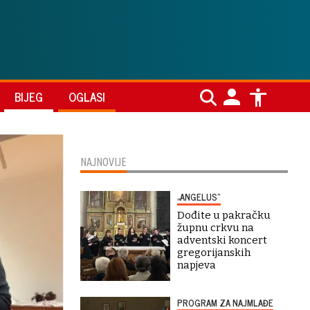
BIJEG
OGLASI
NAJNOVIJE
„ANGELUS“
Dođite u pakračku
župnu crkvu na
adventski koncert
gregorijanskih
napjeva
PROGRAM ZA NAJMLAĐE