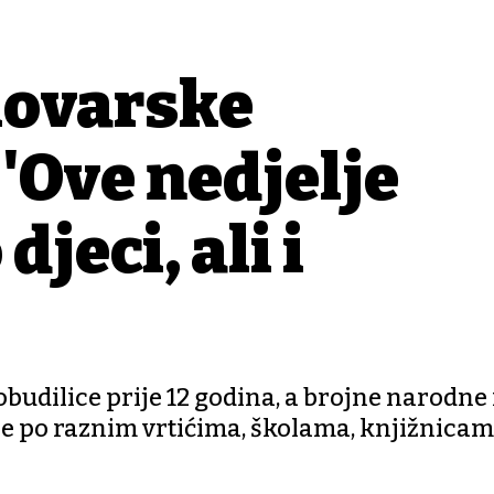
lovarske
''Ove nedjelje
jeci, ali i
budilice prije 12 godina, a brojne narodne 
le po raznim vrtićima, školama, knjižnicam