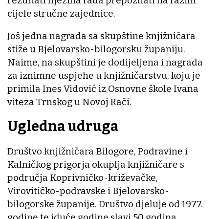
rezultati njezina rada prepoznati na razini
cijele stručne zajednice.
Još jedna nagrada sa skupštine knjižničara
stiže u Bjelovarsko-bilogorsku županiju.
Naime, na skupštini je dodijeljena i nagrada
za iznimne uspjehe u knjižničarstvu, koju je
primila Ines Vidović iz Osnovne škole Ivana
viteza Trnskog u Novoj Rači.
Ugledna udruga
Društvo knjižničara Bilogore, Podravine i
Kalničkog prigorja okuplja knjižničare s
područja Koprivničko-križevačke,
Virovitičko-podravske i Bjelovarsko-
bilogorske županije. Društvo djeluje od 1977.
godine te iduće godine slavi 50 godina