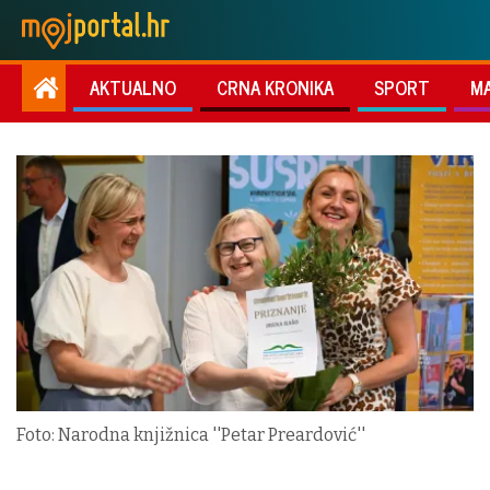
AKTUALNO
CRNA KRONIKA
SPORT
M
Foto: Narodna knjižnica ''Petar Preardović''