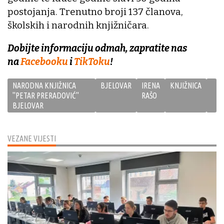
postojanja. Trenutno broji 137 članova,
školskih i narodnih knjižničara.
Dobijte informaciju odmah, zapratite nas
na
Facebooku
i
TikToku
!
NARODNA KNJIŽNICA
BJELOVAR
IRENA
KNJIŽNICA
''PETAR PRERADOVIĆ''
RAŠO
BJELOVAR
VEZANE VIJESTI