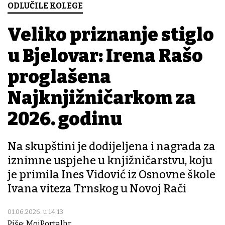
ODLUČILE KOLEGE
Veliko priznanje stiglo
u Bjelovar: Irena Rašo
proglašena
Najknjižničarkom za
2026. godinu
Na skupštini je dodijeljena i nagrada za
iznimne uspjehe u knjižničarstvu, koju
je primila Ines Vidović iz Osnovne škole
Ivana viteza Trnskog u Novoj Rači
01.06.2026. u 14:13
Piše: MojPortalhr.