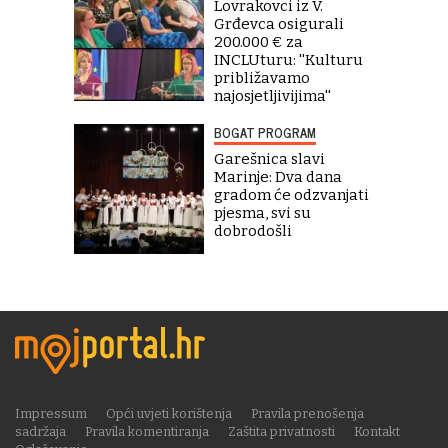
Lovrakovci iz V.
Grđevca osigurali
200.000 € za
INCLUturu: ''Kulturu
približavamo
najosjetljivijima''
BOGAT PROGRAM
Garešnica slavi
Marinje: Dva dana
gradom će odzvanjati
pjesma, svi su
dobrodošli
Impressum
Opći uvjeti korištenja
Pravila prenošenja
sadržaja
Pravila komentiranja
Zaštita privatnosti
Kontakt