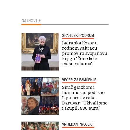
NAJNOVIJE
SPAHIJSKI PODRUM
Jadranka Kosor u
rodnom Pakracu
promovira svoju novu
knjigu "Žene koje
mašu rukama"
VEČER ZA PAMĆENJE
Sirač glazbom i
humanošću podržao
Ligu protiv raka
Daruvar: ''Uživali smo
i skupili 680 eura''
VRIJEDAN PROJEKT