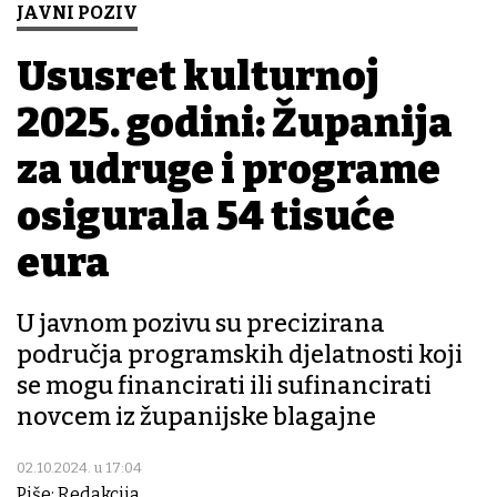
JAVNI POZIV
Ususret kulturnoj
2025. godini: Županija
za udruge i programe
osigurala 54 tisuće
eura
U javnom pozivu su precizirana
područja programskih djelatnosti koji
se mogu financirati ili sufinancirati
novcem iz županijske blagajne
02.10.2024. u 17:04
Piše: Redakcija