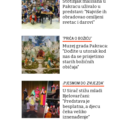
Stotinjak mališana u
Pakracu uživalo u
predstavi: "Najviše ih
obradovao omiljeni
svetac i darovi"
"PRIČA O BOŽIĆU"
Muzej grada Pakraca:
"Dođite u utorak kod
nas da se prisjetimo
starih božićnih
običaja"
„PJESMOM DO ZVIJEZDA“
U Sirač stižu mladi
Bjelovarčani:
"Predstava je
besplatna, a djecu
čeka veliko
iznenađenje"