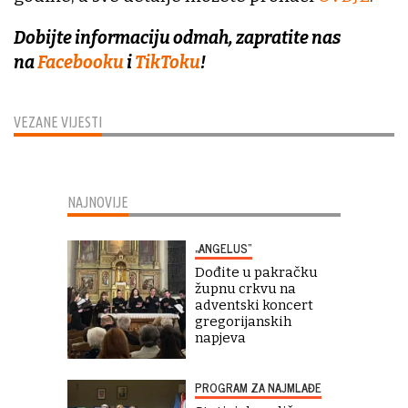
Dobijte informaciju odmah, zapratite nas
na
Facebooku
i
TikToku
!
VEZANE VIJESTI
NAJNOVIJE
„ANGELUS“
Dođite u pakračku
župnu crkvu na
adventski koncert
gregorijanskih
napjeva
PROGRAM ZA NAJMLAĐE