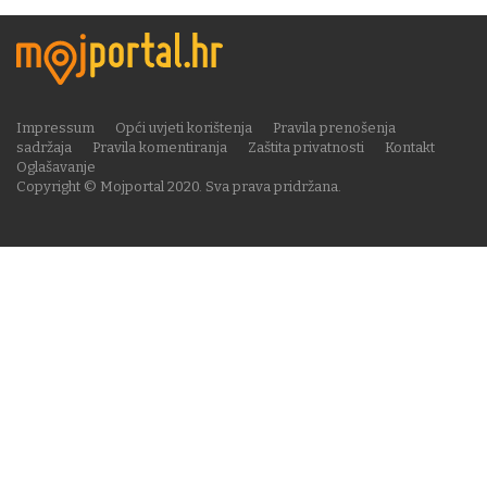
Impressum
Opći uvjeti korištenja
Pravila prenošenja
sadržaja
Pravila komentiranja
Zaštita privatnosti
Kontakt
Oglašavanje
Copyright © Mojportal 2020. Sva prava pridržana.