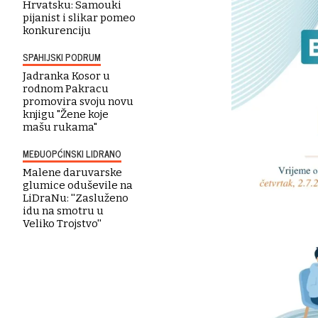
Hrvatsku: Samouki
pijanist i slikar pomeo
konkurenciju
SPAHIJSKI PODRUM
Jadranka Kosor u
rodnom Pakracu
promovira svoju novu
knjigu "Žene koje
mašu rukama"
MEĐUOPĆINSKI LIDRANO
Malene daruvarske
glumice oduševile na
LiDraNu: ''Zasluženo
idu na smotru u
Veliko Trojstvo''