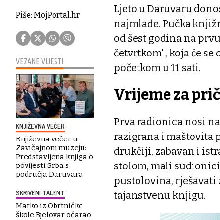
Ljeto u Daruvaru donos
Piše: MojPortal.hr
najmlađe. Pučka knjižn
od šest godina na prvu 
četvrtkom'', koja će se 
VEZANE VIJESTI
početkom u 11 sati.
Vrijeme za pri
Prva radionica nosi naz
KNJIŽEVNA VEČER
razigrana i maštovita p
Književna večer u
Zavičajnom muzeju:
drukčiji, zabavan i ist
Predstavljena knjiga o
stolom, mali sudionici 
povijesti Srba s
područja Daruvara
pustolovina, rješavati z
SKRIVENI TALENT
tajanstvenu knjigu.
Marko iz Obrtničke
škole Bjelovar očarao