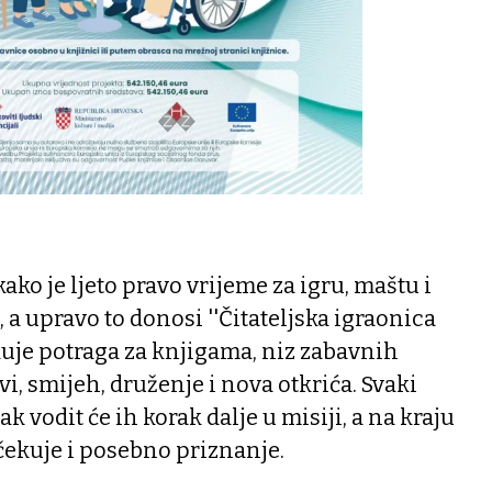
ako je ljeto pravo vrijeme za igru, maštu i
 a upravo to donosi ''Čitateljska igraonica
kuje potraga za knjigama, niz zabavnih
vi, smijeh, druženje i nova otkrića. Svaki
k vodit će ih korak dalje u misiji, a na kraju
čekuje i posebno priznanje.