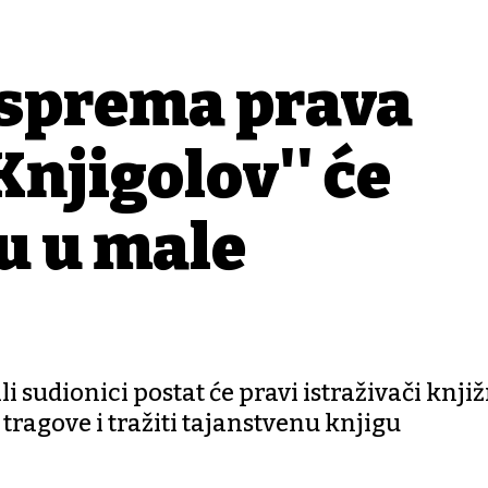
 sprema prava
Knjigolov'' će
cu u male
i sudionici postat će pravi istraživači knji
 tragove i tražiti tajanstvenu knjigu