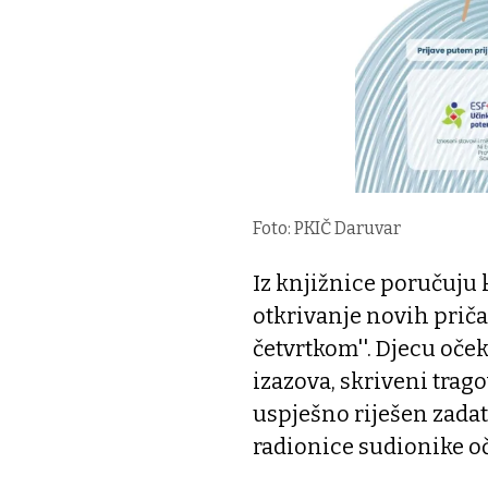
Foto: PKIČ Daruvar
Iz knjižnice poručuju k
otkrivanje novih priča,
četvrtkom''. Djecu oče
izazova, skriveni trago
uspješno riješen zadata
radionice sudionike o