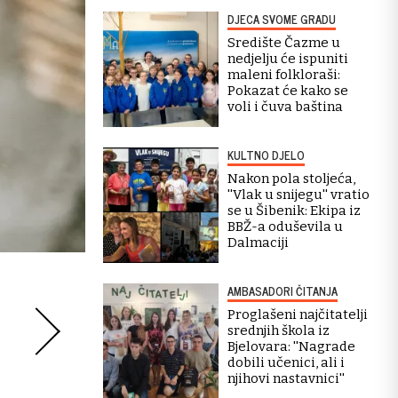
DJECA SVOME GRADU
Središte Čazme u
nedjelju će ispuniti
maleni folkloraši:
Pokazat će kako se
voli i čuva baština
KULTNO DJELO
Nakon pola stoljeća,
''Vlak u snijegu'' vratio
se u Šibenik: Ekipa iz
BBŽ-a oduševila u
Dalmaciji
AMBASADORI ČITANJA
Proglašeni najčitatelji
srednjih škola iz
Bjelovara: ''Nagrade
dobili učenici, ali i
njihovi nastavnici''