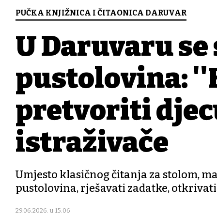
PUČKA KNJIŽNICA I ČITAONICA DARUVAR
U Daruvaru se
pustolovina: ''
pretvoriti dje
istraživače
Umjesto klasičnog čitanja za stolom, mal
pustolovina, rješavati zadatke, otkrivati
29.06.2026. u 15:06