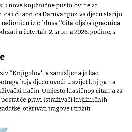
i i nove knjižnične pustolovine za
ica i čitaonica Daruvar poziva djecu stariju
radionicu iz ciklusa ''Čitateljska igraonica
održati u četvrtak, 2. srpnja 2026. godine, s
če
iv ''Knjigolov'', a zamišljena je kao
otraga koja djecu uvodi u svijet knjiga na
raživački način. Umjesto klasičnog čitanja za
postat će pravi istraživači knjižničnih
adatke, otkrivati tragove i tražiti