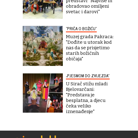
predstavi: "Najviše ih
obradovao omiljeni
svetac i darovi"
"PRIČA O BOŽIĆU"
Muzej grada Pakraca:
"Dođite u utorak kod
nas da se prisjetimo
starih božićnih
običaja"
„PJESMOM DO ZVIJEZDA“
U Sirač stižu mladi
Bjelovarčani:
"Predstava je
besplatna, a djecu
čeka veliko
iznenađenje"