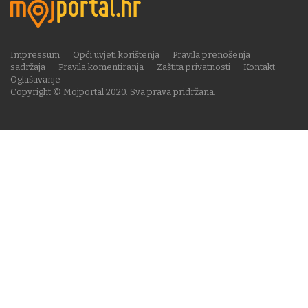
Impressum
Opći uvjeti korištenja
Pravila prenošenja
sadržaja
Pravila komentiranja
Zaštita privatnosti
Kontakt
Oglašavanje
Copyright © Mojportal 2020. Sva prava pridržana.