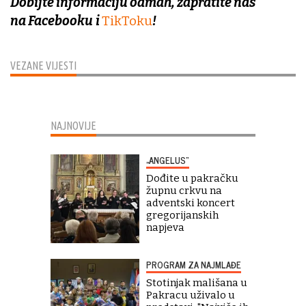
Dobijte informaciju odmah, zapratite nas
na Facebooku
i
TikToku
!
VEZANE VIJESTI
NAJNOVIJE
„ANGELUS“
Dođite u pakračku
župnu crkvu na
adventski koncert
gregorijanskih
napjeva
PROGRAM ZA NAJMLAĐE
Stotinjak mališana u
Pakracu uživalo u