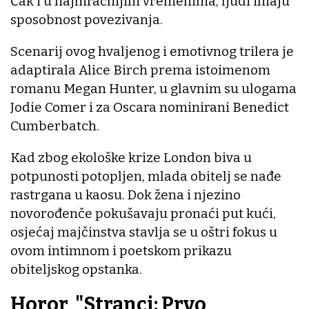
Čak i u najmračnijim vremenima, ljudi imaju
sposobnost povezivanja.
Scenarij ovog hvaljenog i emotivnog trilera je
adaptirala Alice Birch prema istoimenom
romanu Megan Hunter, u glavnim su ulogama
Jodie Comer i za Oscara nominirani Benedict
Cumberbatch.
Kad zbog ekološke krize London biva u
potpunosti potopljen, mlada obitelj se nađe
rastrgana u kaosu. Dok žena i njezino
novorođenče pokušavaju pronaći put kući,
osjećaj majčinstva stavlja se u oštri fokus u
ovom intimnom i poetskom prikazu
obiteljskog opstanka.
Horor "Stranci: Prvo