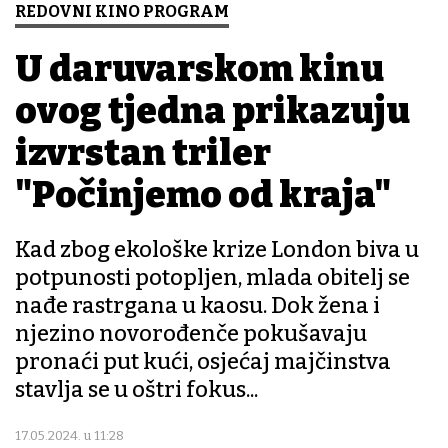
REDOVNI KINO PROGRAM
U daruvarskom kinu
ovog tjedna prikazuju
izvrstan triler
"Počinjemo od kraja"
Kad zbog ekološke krize London biva u
potpunosti potopljen, mlada obitelj se
nađe rastrgana u kaosu. Dok žena i
njezino novorođenče pokušavaju
pronaći put kući, osjećaj majčinstva
stavlja se u oštri fokus...
17.05.2024. u 11:28