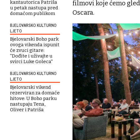
filmovi koje ćemo gle
kantautorica Patriša
u petak nastupa pred
Oscara.
domaćom publikom
BJELOVARSKO KULTURNO
LJETO
Bjelovarski Boho park
ovoga vikenda ispunit
će zvuci gitare:
''Dođite i uživajte u
svirci Luke Goleca''
BJELOVARSKO KULTURNO
LJETO
Bjelovarski vikend
rezerviran za domaće
hitove: U Boho parku
nastupaju Tena,
Oliver i Patriša