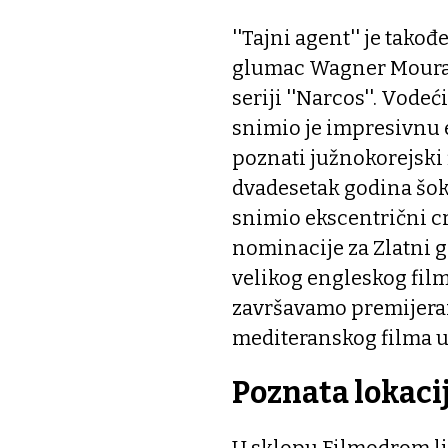
''Tajni agent'' je tako
glumac Wagner Moura k
seriji ''Narcos''. Vod
snimio je impresivnu e
poznati južnokorejski 
dvadesetak godina šoki
snimio ekscentrični cr
nominacije za Zlatni gl
velikog engleskog fil
završavamo premijera
mediteranskog filma u 
Poznata lokaci
U sklopu Filmodrom lj