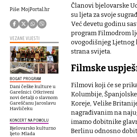
Članovi bjelovarske U
Piše: MojPortal.hr
su ljeta za svoje sugr
Već devetu godinu sast
program Filmodrom lj
VEZANE VIJESTI
ovogodišnjeg Ljetnog k
strana svijeta.
Filmske uspješ
BOGAT PROGRAM
Filmovi koji će se prik
Dani češke kulture u
Garešnici: Otkriveni
Kolumbije, Španjolske,
novi detalji o slavnom
Koreje, Velike Britanij
Gareščanu Jaroslavu
Havličeku
nagrađivanim na najug
KONCERT NA POMOLU
imamo dobitnike glavn
Bjelovarsko kulturno
Berlinu odnosno dobit
ljeto: Mlada