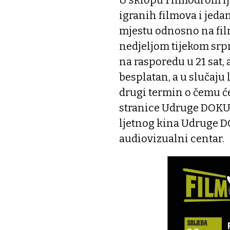
igranih filmova i jed
mjestu odnosno na fil
nedjeljom tijekom srpn
na rasporedu u 21 sat, a
besplatan, a u slučaju
drugi termin o čemu ć
stranice Udruge DOKUa
ljetnog kina Udruge DO
audiovizualni centar.