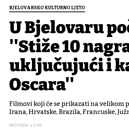
BJELOVARSKO KULTURNO LJETO
U Bjelovaru po
''Stiže 10 nagr
uključujući i 
Oscara''
Filmovi koji će se prikazati na velikom 
Irana, Hrvatske, Brazila, Francuske, Južn
06.07.2026. u 11:43