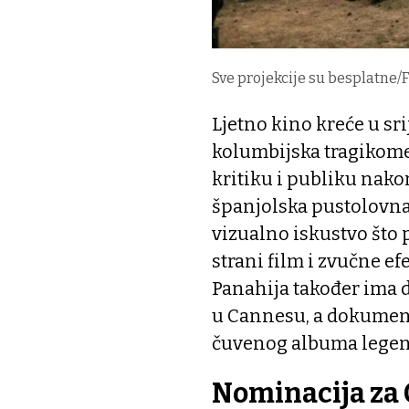
Sve projekcije su besplatne
Ljetno kino kreće u sri
kolumbijska tragikomedi
kritiku i publiku nako
španjolska pustolovna d
vizualno iskustvo što 
strani film i zvučne ef
Panahija također ima 
u Cannesu, a dokumenta
čuvenog albuma legen
Nominacija za