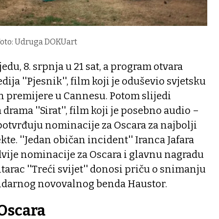
/Foto: Udruga DOKUart
jedu, 8. srpnja u 21 sat, a program otvara
ja ''Pjesnik'', film koji je oduševio svjetsku
n premijere u Cannesu. Potom slijedi
rama ''Sirat'', film koji je posebno audio –
potvrđuju nominacije za Oscara za najbolji
ekte. ''Jedan običan incident'' Iranca Jafara
dvije nominacije za Oscara i glavnu nagradu
rac ''Treći svijet'' donosi priču o snimanju
darnog novovalnog benda Haustor.
 Oscara