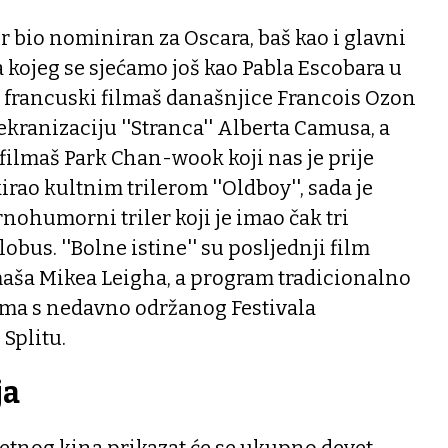
đer bio nominiran za Oscara, baš kao i glavni
ojeg se sjećamo još kao Pabla Escobara u
eći francuski filmaš današnjice Francois Ozon
kranizaciju ''Stranca'' Alberta Camusa, a
filmaš Park Chan-wook koji nas je prije
rao kultnim trilerom ''Oldboy'', sada je
nohumorni triler koji je imao čak tri
obus. ''Bolne istine'' su posljednji film
maša Mikea Leigha, a program tradicionalno
ma s nedavno održanog Festivala
Splitu.
ja
etnog kina prikazat će se ukupno devet