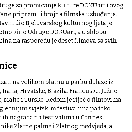
druge za promicanje kulture DOKUart i ovog
ađane pripremili brojna filmska uzbuđenja.
avni dio Bjelovarskog kulturnog ljeta je
etno kino Udruge DOKUart, a u sklopu
ina na rasporedu je deset filmova sa svih
nice
azati na velikom platnu u parku dolaze iz
 Irana, Hrvatske, Brazila, Francuske, Južne
e, Malte i Turske. Redom je riječ o filmovima
lednijim svjetskim festivalima pa tako
ih nagrada na festivalima u Cannesu i
nike Zlatne palme i Zlatnog medvjeda, a