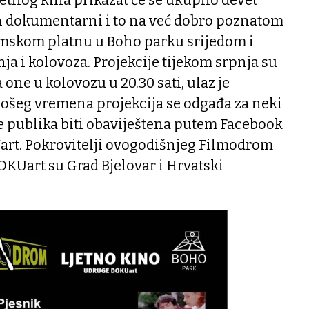
an dokumentarni i to na već dobro poznatom
mskom platnu u Boho parku srijedom i
ja i kolovoza. Projekcije tijekom srpnja su
 one u kolovozu u 20.30 sati, ulaz je
 lošeg vremena projekcija se odgađa za neki
e publika biti obaviještena putem Facebook
rt. Pokrovitelji ovogodišnjeg Filmodrom
KUart su Grad Bjelovar i Hrvatski