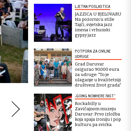
LJETNA POSLASTICA
JAZZICA U BJELOVARU
Na pozornicu stiže
Tajči, svjetska jazz
imena i vrhunski
gypsy jazz
POTPORA ZA CIVILNE
UDRUGE
Grad Daruvar
osigurao 90.000 eura
za udruge: "To je
ulaganje u kvalitetniji
društveni život grada"
„GOING NOWHERE FAST“
Rockabilly u
Zavičajnom muzeju
Daruvar: Prvo izložba
koja spaja ironiju i pop
kulturu pa svirka