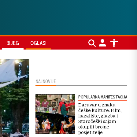
BIJEG
OGLASI
NAJNOVIJE
POPULARNA MANIFESTACIJA
Daruvar u znaku
češke kulture: Film,
kazalište, glazba i
Staročeški sajam
okupili brojne
posjetitelje