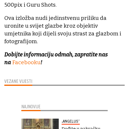
500pix i Guru Shots.
Ova izložba nudi jedinstvenu priliku da
uronite u svijet glazbe kroz objektiv
umjetnika koji dijeli svoju strast za glazbom i
fotografijom.
Dobijte informaciju odmah, zapratite nas
na
Facebooku
!
VEZANE VIJESTI
NAJNOVIJE
„ANGELUS“
Dođite u pakračku