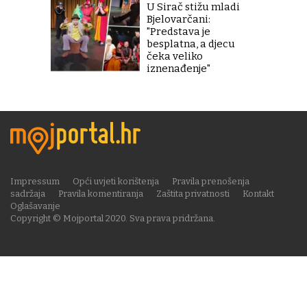
U Sirač stižu mladi
Bjelovarčani:
"Predstava je
besplatna, a djecu
čeka veliko
iznenađenje"
Impressum
Opći uvjeti korištenja
Pravila prenošenja
sadržaja
Pravila komentiranja
Zaštita privatnosti
Kontakt
Oglašavanje
Copyright © Mojportal 2020. Sva prava pridržana.