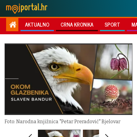
AKTUALNO
CRNA KRONIKA
SPORT
M
Foto: Narodna knjižnica "Petar Preradović" Bjelovar