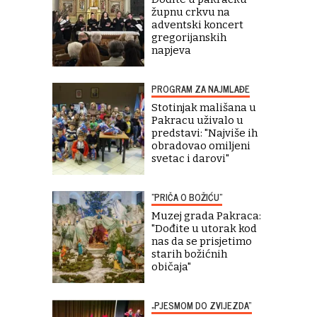
župnu crkvu na
adventski koncert
gregorijanskih
napjeva
PROGRAM ZA NAJMLAĐE
Stotinjak mališana u
Pakracu uživalo u
predstavi: "Najviše ih
obradovao omiljeni
svetac i darovi"
"PRIČA O BOŽIĆU"
Muzej grada Pakraca:
"Dođite u utorak kod
nas da se prisjetimo
starih božićnih
običaja"
„PJESMOM DO ZVIJEZDA“