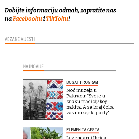
Dobijte informaciju odmah, zapratite nas
na
Facebooku
i
TikToku
!
VEZANE VIJESTI
NAJNOVIJE
BOGAT PROGRAM
Noć muzeja u
Pakracu: "Sve je u
znaku tradicijskog
nakita. A za kraj čeka
vas muzejski party"
PLEMENITA GESTA
Legendarni Ibrica