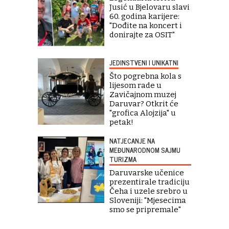
Jusić u Bjelovaru slavi
60. godina karijere:
"Dođite na koncert i
donirajte za OSIT"
JEDINSTVENI I UNIKATNI
Što pogrebna kola s
lijesom rade u
Zavičajnom muzej
Daruvar? Otkrit će
"grofica Alojzija" u
petak!
NATJECANJE NA
MEĐUNARODNOM SAJMU
TURIZMA
Daruvarske učenice
prezentirale tradiciju
Čeha i uzele srebro u
Sloveniji: "Mjesecima
smo se pripremale"