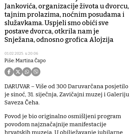
Jankovića, organizacije života u dvorcu,
tajnim prolazima, noćnim posudama i
služavkama. Uspjeli smo obići sve
postave dvorca, otkrila nam je
Snježana, odnosno grofica Alojzija
01.02.2025. u 20:06
Piše: Martina Čapo
DARUVAR – Više od 300 Daruvarčana posjetilo
je sinoć, 31. siječnja, Zavičajni muzej i Galeriju
Saveza Čeha.
Povod je bio originalno osmišljeni program
povodom najznačajnije manifestacije
hrvatskih muzeja. U obilježavanje jubilarne