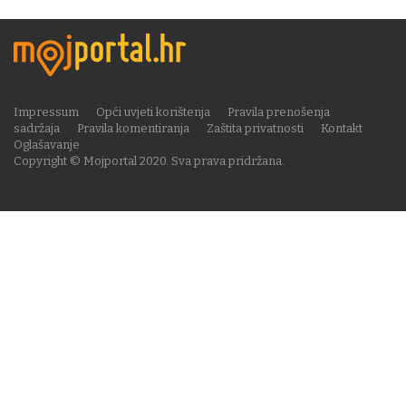
Impressum
Opći uvjeti korištenja
Pravila prenošenja
sadržaja
Pravila komentiranja
Zaštita privatnosti
Kontakt
Oglašavanje
Copyright © Mojportal 2020. Sva prava pridržana.