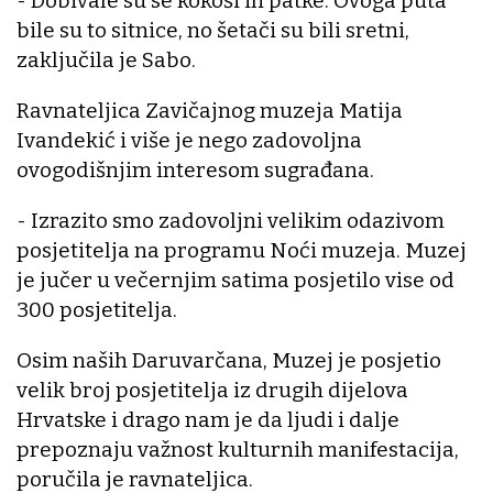
- Dobivale su se kokoši ili patke. Ovoga puta
bile su to sitnice, no šetači su bili sretni,
zaključila je Sabo.
Ravnateljica Zavičajnog muzeja Matija
Ivandekić i više je nego zadovoljna
ovogodišnjim interesom sugrađana.
- Izrazito smo zadovoljni velikim odazivom
posjetitelja na programu Noći muzeja. Muzej
je jučer u večernjim satima posjetilo vise od
300 posjetitelja.
Osim naših Daruvarčana, Muzej je posjetio
velik broj posjetitelja iz drugih dijelova
Hrvatske i drago nam je da ljudi i dalje
prepoznaju važnost kulturnih manifestacija,
poručila je ravnateljica.