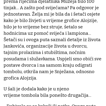
prema riječima djelatnika Muzeja bilo 100
tinjak... A zašto pod svijećama? Pa odgovor je
jednostavan. Želja mi je bila da i šetači osjete
kako je bilo živjeti u vrijeme grofice Alojzije,
bilo je to vrijeme bez struje, šetalo se
hodnicima uz pomoć svijeća i lampiona...
Šetači su i ovoga puta saznali detalje iz života
Jankovića, organizacije života u dvorcu,
tajnim prolazima i stubištima, noćnim
posudama i služavkama. Uspjeli smo obići sve
postave dvorca i na samom kraju odigrati
tombolu, otkrila nam je Snježana, odnosno
grofica Alojzija.
U šali je dodala kako je u njeno
vrijeme tombola bila ponešto drugačija...