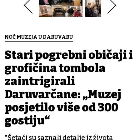
NOĆ MUZEJA U DARUVARU
Stari pogrebni običaji i
grofičina tombola
zaintrigirali
Daruvarčane: „Muzej
posjetilo više od 300
gostiju“
"Šetači su saznali detalje iz života