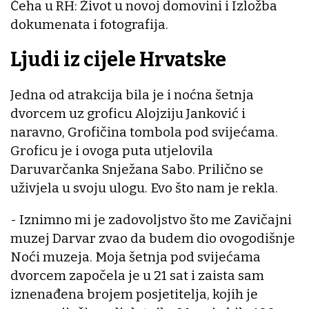
Čeha u RH: Život u novoj domovini i Izložba
dokumenata i fotografija.
Ljudi iz cijele Hrvatske
Jedna od atrakcija bila je i noćna šetnja
dvorcem uz groficu Alojziju Janković i
naravno, Grofičina tombola pod svijećama.
Groficu je i ovoga puta utjelovila
Daruvarčanka Snježana Sabo. Prilično se
uživjela u svoju ulogu. Evo što nam je rekla.
- Iznimno mi je zadovoljstvo što me Zavičajni
muzej Darvar zvao da budem dio ovogodišnje
Noći muzeja. Moja šetnja pod svijećama
dvorcem započela je u 21 sat i zaista sam
iznenađena brojem posjetitelja, kojih je