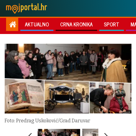
AKTUALNO
CRNA KRONIKA
SPORT
M
Foto: Predrag Uskoković/Grad Daruvar