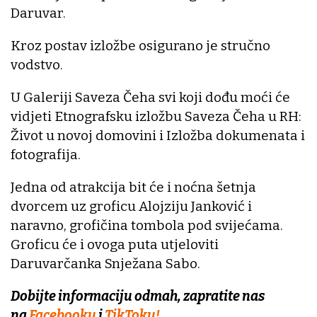
Daruvar.
Kroz postav izložbe osigurano je stručno
vodstvo.
U Galeriji Saveza Čeha svi koji dođu moći će
vidjeti Etnografsku izložbu Saveza Čeha u RH:
Život u novoj domovini i Izložba dokumenata i
fotografija.
Jedna od atrakcija bit će i noćna šetnja
dvorcem uz groficu Alojziju Janković i
naravno, grofičina tombola pod svijećama.
Groficu će i ovoga puta utjeloviti
Daruvarčanka Snježana Sabo.
Dobijte informaciju odmah, zapratite nas
na
Facebooku
i
TikToku!