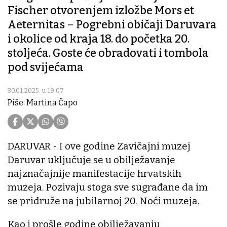
Fischer otvorenjem izložbe Mors et
Aeternitas – Pogrebni običaji Daruvara
i okolice od kraja 18. do početka 20.
stoljeća. Goste će obradovati i tombola
pod svijećama
30.01.2025. u 19:07
Piše: Martina Čapo
DARUVAR - I ove godine Zavičajni muzej
Daruvar uključuje se u obilježavanje
najznačajnije manifestacije hrvatskih
muzeja. Pozivaju stoga sve sugrađane da im
se pridruže na jubilarnoj 20. Noći muzeja.
Kao i prošle godine obilježavanju