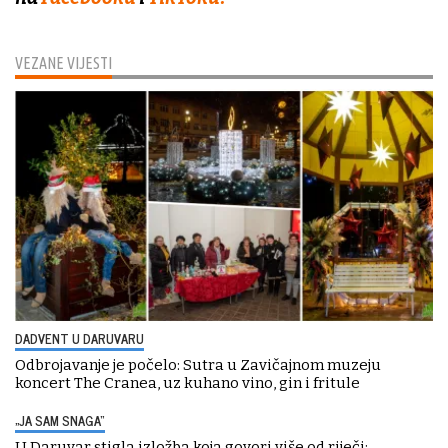
VEZANE VIJESTI
DADVENT U DARUVARU
Odbrojavanje je počelo: Sutra u Zavičajnom muzeju
koncert The Cranea, uz kuhano vino, gin i fritule
„JA SAM SNAGA“
U Daruvar stigla izložba koja govori više od riječi: