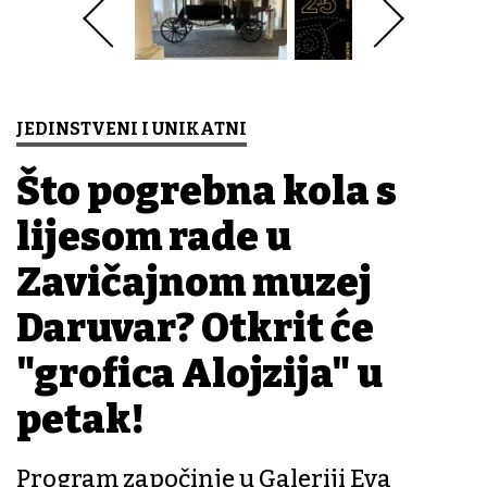
JEDINSTVENI I UNIKATNI
Što pogrebna kola s
lijesom rade u
Zavičajnom muzej
Daruvar? Otkrit će
"grofica Alojzija" u
petak!
Program započinje u Galeriji Eva