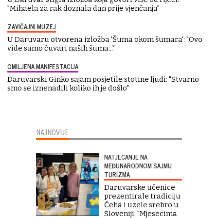
"Mihaela za rak doznala dan prije vjenčanja"
ZAVIČAJNI MUZEJ
U Daruvaru otvorena izložba 'Šuma okom šumara': "Ovo
vide samo čuvari naših šuma..."
OMILJENA MANIFESTACIJA
Daruvarski Ginko sajam posjetile stotine ljudi: "Stvarno
smo se iznenadili koliko ih je došlo"
NAJNOVIJE
NATJECANJE NA
MEĐUNARODNOM SAJMU
TURIZMA
Daruvarske učenice
prezentirale tradiciju
Čeha i uzele srebro u
Sloveniji: "Mjesecima