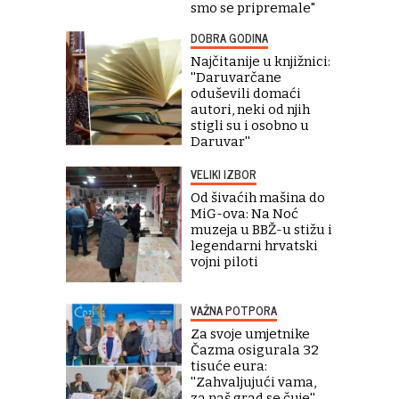
smo se pripremale"
DOBRA GODINA
Najčitanije u knjižnici:
''Daruvarčane
oduševili domaći
autori, neki od njih
stigli su i osobno u
Daruvar''
VELIKI IZBOR
Od šivaćih mašina do
MiG-ova: Na Noć
muzeja u BBŽ-u stižu i
legendarni hrvatski
vojni piloti
VAŽNA POTPORA
Za svoje umjetnike
Čazma osigurala 32
tisuće eura:
''Zahvaljujući vama,
za naš grad se čuje''