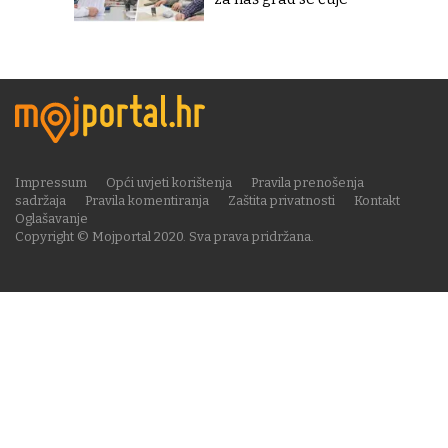
Impressum
Opći uvjeti korištenja
Pravila prenošenja
sadržaja
Pravila komentiranja
Zaštita privatnosti
Kontakt
Oglašavanje
Copyright © Mojportal 2020. Sva prava pridržana.