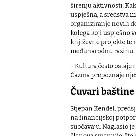
širenju aktivnosti. Kak
uspješna, a sredstva i
organiziranje novih d
kolega koji uspješno vo
književne projekte te
međunarodnu razinu.
- Kultura često ostaje
Čazma prepoznaje njez
Čuvari baštine
Stjepan Kenđel, preds
na financijskoj potpori
suočavaju. Naglasio je 
članova smanjuje, što