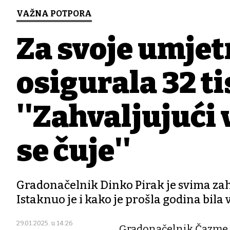
VAŽNA POTPORA
Za svoje umje
osigurala 32 ti
''Zahvaljujući
se čuje''
Gradonačelnik Dinko Pirak je svima zah
Istaknuo je i kako je prošla godina bila
29.01.2025. u 14:26
Gradonačelnik Čazme D