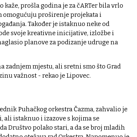
o kaže, prošla godina je za čARTer bila vrlo
m omogućuju proširenje projekata i
ogađanja. Također je istaknuo neke od
de svoje kreativne inicijative, izložbe i
 naglasio planove za podizanje udruge na
 na zadnjem mjestu, ali sretni smo što Grad
inu važnost - rekao je Lipovec.
jednik Puhačkog orkestra Čazma, zahvalio je
, ali istaknuo i izazove s kojima se
da Društvo polako stari, a da se broj mladih
 dodatno otežava rad Orkestra. Napomenuo je