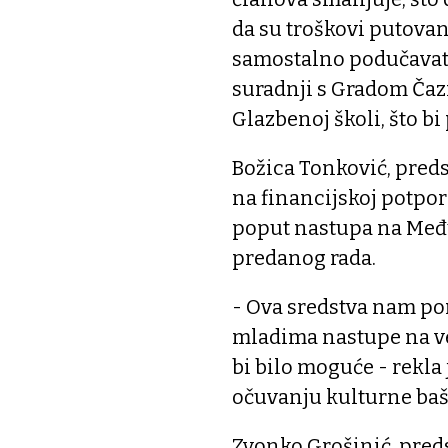
da su troškovi putovan
samostalno podučavati 
suradnji s Gradom Čazm
Glazbenoj školi, što b
Božica Tonković, preds
na financijskoj potpor
poput nastupa na Među
predanog rada.
- Ova sredstva nam po
mladima nastupe na ve
bi bilo moguće - rekla 
očuvanju kulturne baš
Zvonko Grošinić, pred