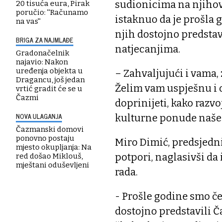
sudionicima na njihov
20 tisuća eura, Pirak
poručio: ''Računamo
istaknuo da je prošla 
na vas''
njih dostojno predstav
BRIGA ZA NAJMLAĐE
natjecanjima.
Gradonačelnik
najavio: Nakon
uređenja objekta u
– Zahvaljujući i vama, 
Dragancu, još jedan
Želim vam uspješnu i 
vrtić gradit će se u
Čazmi
doprinijeti, kako razv
NOVA ULAGANJA
kulturne ponude našega
Čazmanski domovi
ponovno postaju
Miro Dimić, predsjedni
mjesto okupljanja: Na
potpori, naglasivši da
red došao Miklouš,
mještani oduševljeni
rada.
- Prošle godine smo če
dostojno predstavili Č