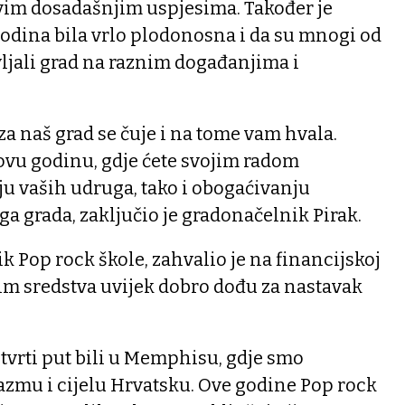
im dosadašnjim uspjesima. Također je
godina bila vrlo plodonosna i da su mnogi od
ljali grad na raznim događanjima i
za naš grad se čuje i na tome vam hvala.
ovu godinu, gdje ćete svojim radom
oju vaših udruga, tako i obogaćivanju
 grada, zaključio je gradonačelnik Pirak.
k Pop rock škole, zahvalio je na financijskoj
 im sredstva uvijek dobro dođu za nastavak
tvrti put bili u Memphisu, gdje smo
azmu i cijelu Hrvatsku. Ove godine Pop rock