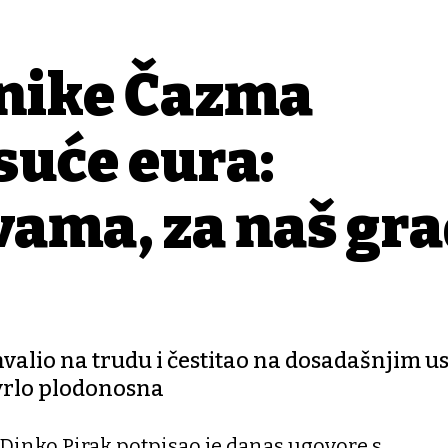
tnike Čazma
suće eura:
 vama, za naš gr
valio na trudu i čestitao na dosadašnjim u
 vrlo plodonosna
inko Pirak potpisao je danas ugovore s