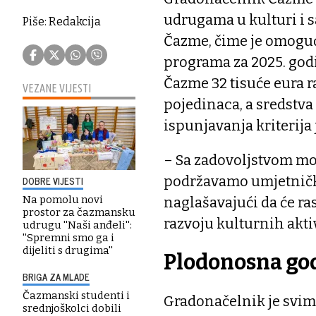
udrugama u kulturi i 
Piše: Redakcija
Čazme, čime je omoguć
programa za 2025. god
Čazme 32 tisuće eura r
VEZANE VIJESTI
pojedinaca, a sredstva
ispunjavanja kriterija
– Sa zadovoljstvom mog
podržavamo umjetničko
DOBRE VIJESTI
Na pomolu novi
naglašavajući da će r
prostor za čazmansku
razvoju kulturnih akti
udrugu ''Naši anđeli'':
''Spremni smo ga i
dijeliti s drugima''
Plodonosna go
BRIGA ZA MLADE
Čazmanski studenti i
Gradonačelnik je svima
srednjoškolci dobili