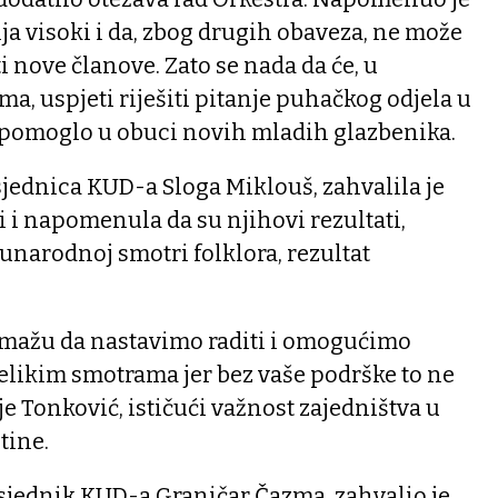
ja visoki i da, zbog drugih obaveza, ne može
nove članove. Zato se nada da će, u
a, uspjeti riješiti pitanje puhačkog odjela u
i pomoglo u obuci novih mladih glazbenika.
jednica KUD-a Sloga Miklouš, zahvalila je
i i napomenula da su njihovi rezultati,
narodnoj smotri folklora, rezultat
mažu da nastavimo raditi i omogućimo
likim smotrama jer bez vaše podrške to ne
je Tonković, ističući važnost zajedništva u
tine.
sjednik KUD-a Graničar Čazma, zahvalio je