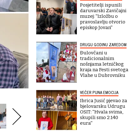
Posjetitelji ispunili
daruvarski Zavičajni
muzej: ''Izložbu o
pravoslavlju otvorio
episkop Jovan''
DRUGU GODINU ZAREDOM
Đulovčani u
tradicionalnim
nošnjama letničkog
kraja na Festi svetoga
Vlahe u Dubrovniku
VEČER PUNA EMOCIJA
Ibrica Jusić pjevao za
bjelovarsku Udrugu
OSIT: ''Hvala svima,
skupili smo 2.140
eura''