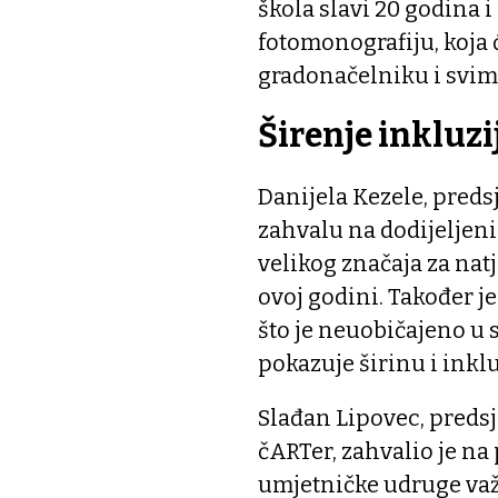
škola slavi 20 godina 
fotomonografiju, koja 
gradonačelniku i svima
Širenje inkluzi
Danijela Kezele, pred
zahvalu na dodijeljeni
velikog značaja za natj
ovoj godini. Također je
što je neuobičajeno u sv
pokazuje širinu i inkl
Slađan Lipovec, pred
čARTer, zahvalio je na
umjetničke udruge važ