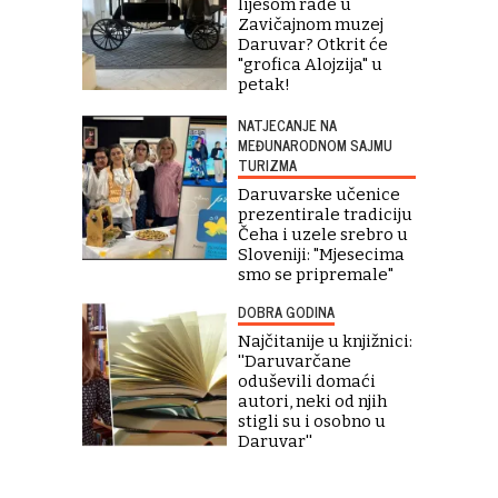
lijesom rade u
Zavičajnom muzej
Daruvar? Otkrit će
"grofica Alojzija" u
petak!
NATJECANJE NA
MEĐUNARODNOM SAJMU
TURIZMA
Daruvarske učenice
prezentirale tradiciju
Čeha i uzele srebro u
Sloveniji: "Mjesecima
smo se pripremale"
DOBRA GODINA
Najčitanije u knjižnici:
''Daruvarčane
oduševili domaći
autori, neki od njih
stigli su i osobno u
Daruvar''