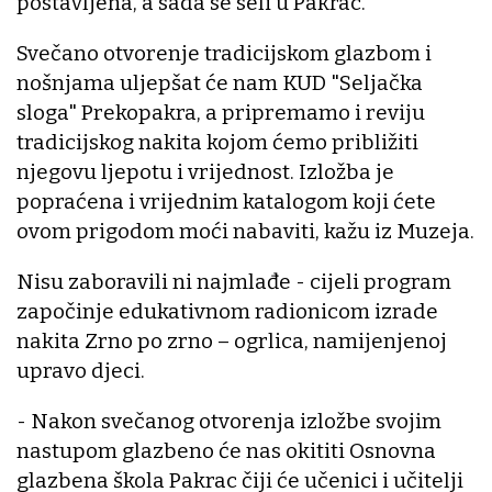
postavljena, a sada se seli u Pakrac.
Svečano otvorenje tradicijskom glazbom i
nošnjama uljepšat će nam KUD "Seljačka
sloga" Prekopakra, a pripremamo i reviju
tradicijskog nakita kojom ćemo približiti
njegovu ljepotu i vrijednost. Izložba je
popraćena i vrijednim katalogom koji ćete
ovom prigodom moći nabaviti, kažu iz Muzeja.
Nisu zaboravili ni najmlađe - cijeli program
započinje edukativnom radionicom izrade
nakita Zrno po zrno – ogrlica, namijenjenoj
upravo djeci.
- Nakon svečanog otvorenja izložbe svojim
nastupom glazbeno će nas okititi Osnovna
glazbena škola Pakrac čiji će učenici i učitelji