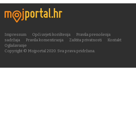
Impressum
Opći uvjeti korištenja
Pravila prenošenja
sadržaja
Pravila komentiranja
Zaštita privatnosti
Kontakt
Oglašavanje
Copyright © Mojportal 2020. Sva prava pridržana.