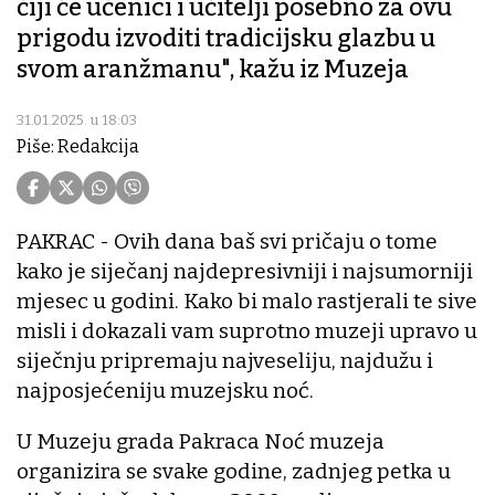
čiji će učenici i učitelji posebno za ovu
prigodu izvoditi tradicijsku glazbu u
svom aranžmanu", kažu iz Muzeja
31.01.2025. u 18:03
Piše: Redakcija
PAKRAC - Ovih dana baš svi pričaju o tome
kako je siječanj najdepresivniji i najsumorniji
mjesec u godini. Kako bi malo rastjerali te sive
misli i dokazali vam suprotno muzeji upravo u
siječnju pripremaju najveseliju, najdužu i
najposjećeniju muzejsku noć.
U Muzeju grada Pakraca Noć muzeja
organizira se svake godine, zadnjeg petka u