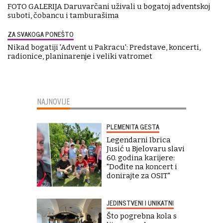
FOTO GALERIJA Daruvarčani uživali u bogatoj adventskoj
suboti, čobancu i tamburašima
ZA SVAKOGA PONEŠTO
Nikad bogatiji 'Advent u Pakracu': Predstave, koncerti,
radionice, planinarenje i veliki vatromet
NAJNOVIJE
PLEMENITA GESTA
Legendarni Ibrica
Jusić u Bjelovaru slavi
60. godina karijere:
"Dođite na koncert i
donirajte za OSIT"
JEDINSTVENI I UNIKATNI
Što pogrebna kola s