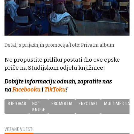
Detalj s prijašnjih promocija/Foto: Privatni album
Ne propustite priliku postati dio ove epske
priče na Studijskom odjelu knjižnice!
Dobijte informaciju odmah, zapratite nas
na
Facebooku
i
TikToku
!
BJELOVAR
NOĆ
PROMOCIJA
ENZOLART
MULTIMEDIJA
KNJIGE
VEZANE VIJESTI