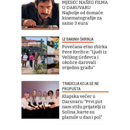
MJESEC NAŠEG FILMA
U DARUVARU
Najbolje od domaće
kinematografije za
samo 3 eura
IZ BAKINIH ŠKRINJA
Povećana etno zbirka
Pere Kvržice: ''Ljudi iz
Velikog Grđevca i
okolice darovali
vrijednu građu''
TRADICIJA KOJA SE NE
PROPUŠTA
Klapska večer u
Daruvaru: "Prvi put
nam stižu prijatelji iz
Solina, karte su
planule u dan i pol"