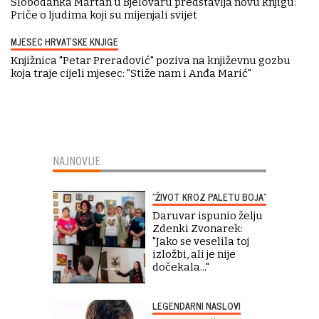
Slobodanka Martan u Bjelovaru predstavlja novu knjigu:
Priče o ljudima koji su mijenjali svijet
MJESEC HRVATSKE KNJIGE
Knjižnica "Petar Preradović" poziva na književnu gozbu
koja traje cijeli mjesec: "Stiže nam i Anđa Marić"
NAJNOVIJE
"ŽIVOT KROZ PALETU BOJA"
Daruvar ispunio želju
Zdenki Zvonarek:
"Jako se veselila toj
izložbi, ali je nije
dočekala..."
LEGENDARNI NASLOVI