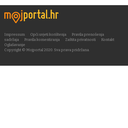
Impressum
Opći uvjeti korištenja
Pravila prenošenja
sadržaja
Pravila komentiranja
Zaštita privatnosti
Kontakt
Oglašavanje
Copyright © Mojportal 2020. Sva prava pridržana.