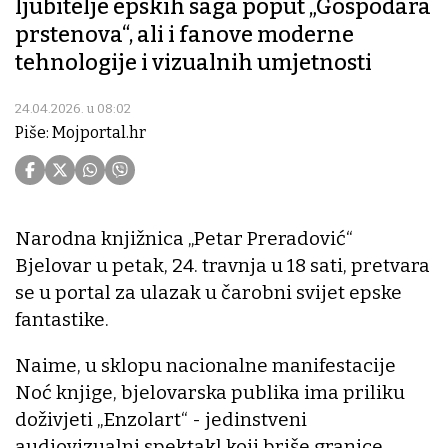
ljubitelje epskih saga poput „Gospodara
prstenova“, ali i fanove moderne
tehnologije i vizualnih umjetnosti
24.04.2026. u 08:02
Piše: Mojportal.hr
Narodna knjižnica „Petar Preradović“
Bjelovar u petak, 24. travnja u 18 sati, pretvara
se u portal za ulazak u čarobni svijet epske
fantastike.
Naime, u sklopu nacionalne manifestacije
Noć knjige, bjelovarska publika ima priliku
doživjeti „Enzolart“ - jedinstveni
audiovizualni spektakl koji briše granice