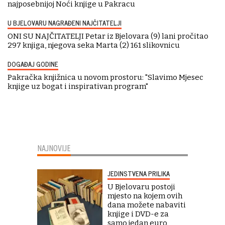
najposebnijoj Noći knjige u Pakracu
U BJELOVARU NAGRAĐENI NAJČITATELJI
ONI SU NAJČITATELJI Petar iz Bjelovara (9) lani pročitao
297 knjiga, njegova seka Marta (2) 161 slikovnicu
DOGAĐAJ GODINE
Pakračka knjižnica u novom prostoru: "Slavimo Mjesec
knjige uz bogat i inspirativan program"
NAJNOVIJE
JEDINSTVENA PRILIKA
U Bjelovaru postoji
mjesto na kojem ovih
dana možete nabaviti
knjige i DVD-e za
samo jedan euro