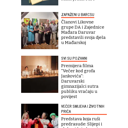
ZAPAŽENI U BARCSU
Članovi Likovne
grupe DA i Zajednice
Mađara Daruvar
predstavili svoja djela
u Mađarskoj
SVI SU POZVANI
Premijera filma
''Večer kod grofa
Jankovića'':
Daruvarski
gimnazijalci sutra
publiku vraćaju u
povijest
VEČER SMIJEHA I ŽIVOTNIH
PRIČA
Predstava koja ruši
predrasude: Slijepi i