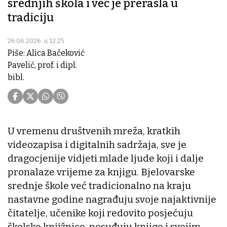
srednjih škola i već je prerasla u
tradiciju
26.06.2026. u 12:25
Piše: Alica Bačeković
Pavelić, prof. i dipl.
bibl.
U vremenu društvenih mreža, kratkih
videozapisa i digitalnih sadržaja, sve je
dragocjenije vidjeti mlade ljude koji i dalje
pronalaze vrijeme za knjigu. Bjelovarske
srednje škole već tradicionalno na kraju
nastavne godine nagrađuju svoje najaktivnije
čitatelje, učenike koji redovito posjećuju
školske knjižnice, posuđuju knjige i svojim