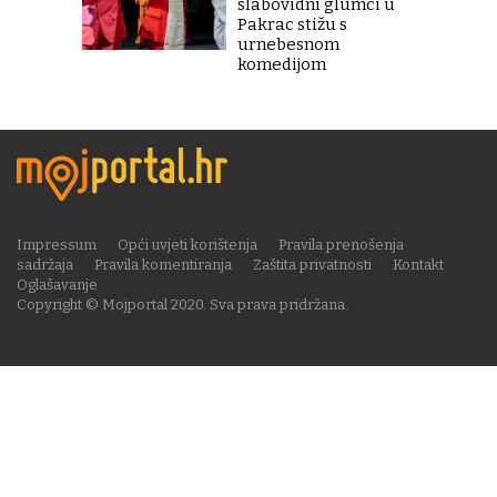
slabovidni glumci u
Pakrac stižu s
urnebesnom
komedijom
Impressum
Opći uvjeti korištenja
Pravila prenošenja
sadržaja
Pravila komentiranja
Zaštita privatnosti
Kontakt
Oglašavanje
Copyright © Mojportal 2020. Sva prava pridržana.