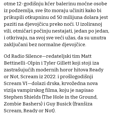
otme 12-godišnju kćer balerinu moćne osobe
iz podzemlja, sve što moraju učiniti kako bi
prikupili otkupninu od 50 milijuna dolara jest
paziti na djevojčicu preko noći. U izoliranoj
vili, otmičari počinju nestajati, jedan po jedan,
i otkrivaju, na svoj sve veći užas, da su unutra
zaključani bez normalne djevojčice.
Od Radio Silence—redateljski tim Matt
Bettinelli-Olpin i Tyler Gillett koji stoji iza
zastrašujućih modernih horor hitova Ready
or Not, Scream iz 2022. i prošlogodišnji
Scream VI—dolazi drska, krvožedna nova
vizija vampirskog filma, koju je napisao
Stephen Shields (The Hole in the Ground,
Zombie Bashers) i Guy Busick (franšiza
Scream, Ready or Not).