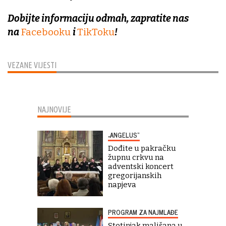
Dobijte informaciju odmah, zapratite nas
na
Facebooku
i
TikToku
!
VEZANE VIJESTI
NAJNOVIJE
„ANGELUS“
Dođite u pakračku
župnu crkvu na
adventski koncert
gregorijanskih
napjeva
PROGRAM ZA NAJMLAĐE
Stotinjak mališana u