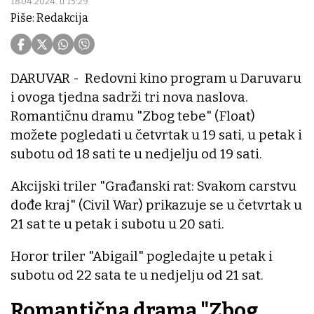
18.04.2024. u 15:29
Piše: Redakcija
DARUVAR - Redovni kino program u Daruvaru
i ovoga tjedna sadrži tri nova naslova.
Romantičnu dramu "Zbog tebe" (Float)
možete pogledati u četvrtak u 19 sati, u petak i
subotu od 18 sati te u nedjelju od 19 sati.
Akcijski triler "Građanski rat: Svakom carstvu
dođe kraj" (Civil War) prikazuje se u četvrtak u
21 sat te u petak i subotu u 20 sati.
Horor triler "Abigail" pogledajte u petak i
subotu od 22 sata te u nedjelju od 21 sat.
Romantična drama "Zbog