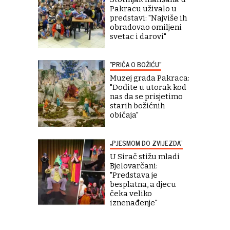
Pakracu uživalo u
predstavi: "Najviše ih
obradovao omiljeni
svetac i darovi"
"PRIČA O BOŽIĆU"
Muzej grada Pakraca:
"Dođite u utorak kod
nas da se prisjetimo
starih božićnih
običaja"
„PJESMOM DO ZVIJEZDA“
U Sirač stižu mladi
Bjelovarčani:
"Predstava je
besplatna, a djecu
čeka veliko
iznenađenje"