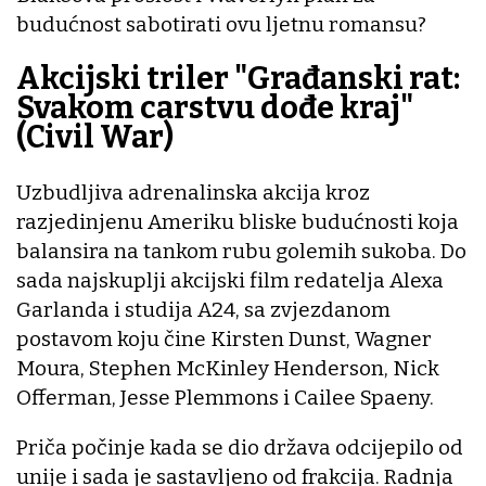
budućnost sabotirati ovu ljetnu romansu?
Akcijski triler "Građanski rat:
Svakom carstvu dođe kraj"
(Civil War)
Uzbudljiva adrenalinska akcija kroz
razjedinjenu Ameriku bliske budućnosti koja
balansira na tankom rubu golemih sukoba. Do
sada najskuplji akcijski film redatelja Alexa
Garlanda i studija A24, sa zvjezdanom
postavom koju čine Kirsten Dunst, Wagner
Moura, Stephen McKinley Henderson, Nick
Offerman, Jesse Plemmons i Cailee Spaeny.
Priča počinje kada se dio država odcijepilo od
unije i sada je sastavljeno od frakcija. Radnja