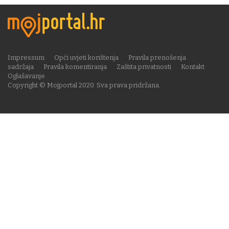
Impressum
Opći uvjeti korištenja
Pravila prenošenja
sadržaja
Pravila komentiranja
Zaštita privatnosti
Kontakt
Oglašavanje
Copyright © Mojportal 2020. Sva prava pridržana.