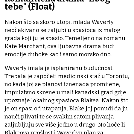
tebe" (Float)
Nakon što se skoro utopi, mlada Waverly
neočekivano se zaljubi u spasioca iz malog
grada koji ju je spasio. Temeljeno na romanu
Kate Marchant, ova ljubavna drama budi
emocije duboke kao i samo morsko dno.
Waverly imala je isplaniranu budućnost.
Trebala je započeti medicinski staž u Torontu,
no kada joj se planovi iznenada promijene,
impulzivno skrene u mali kanadski grad gdje
upoznaje lokalnog spasioca Blakea. Nakon što
je on spasi od utapanja, Blake joj ponudi da ju
nauči plivati te se svakim satom plivanja
zaljubljuju sve više jedno u drugo. No hoće li
Blakeova prošlost i Waverlyn plan za