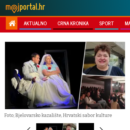
AKTUALNO
CRNA KRONIKA
SPORT
M
Foto; Bjelovarsko kazalište, Hrvatski sabor kulture