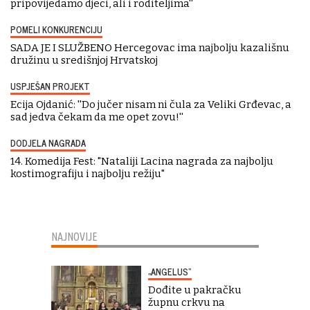
pripovijedamo djeci, ali i roditeljima''
POMELI KONKURENCIJU
SADA JE I SLUŽBENO Hercegovac ima najbolju kazališnu
družinu u središnjoj Hrvatskoj
USPJEŠAN PROJEKT
Ecija Ojdanić: ''Do jučer nisam ni čula za Veliki Grđevac, a
sad jedva čekam da me opet zovu!''
DODJELA NAGRADA
14. Komedija Fest: "Nataliji Lacina nagrada za najbolju
kostimografiju i najbolju režiju"
NAJNOVIJE
„ANGELUS“
Dođite u pakračku
župnu crkvu na