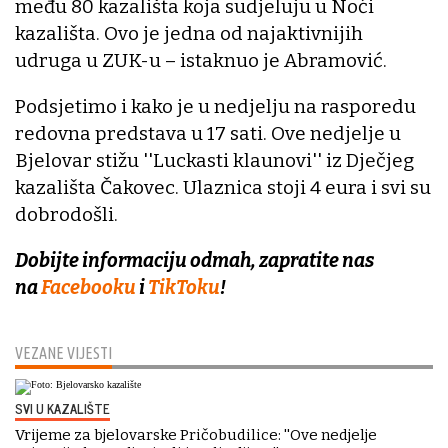
među 80 kazališta koja sudjeluju u Noći
kazališta. Ovo je jedna od najaktivnijih
udruga u ZUK-u – istaknuo je Abramović.
Podsjetimo i kako je u nedjelju na rasporedu
redovna predstava u 17 sati. Ove nedjelje u
Bjelovar stižu ''Luckasti klaunovi'' iz Dječjeg
kazališta Čakovec. Ulaznica stoji 4 eura i svi su
dobrodošli.
Dobijte informaciju odmah, zapratite nas
na
Facebooku
i
TikToku
!
VEZANE VIJESTI
SVI U KAZALIŠTE
Vrijeme za bjelovarske Pričobudilice: ''Ove nedjelje