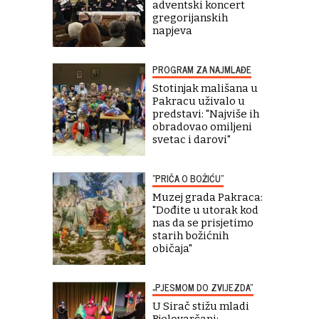
adventski koncert
gregorijanskih
napjeva
PROGRAM ZA NAJMLAĐE
Stotinjak mališana u
Pakracu uživalo u
predstavi: "Najviše ih
obradovao omiljeni
svetac i darovi"
"PRIČA O BOŽIĆU"
Muzej grada Pakraca:
"Dođite u utorak kod
nas da se prisjetimo
starih božićnih
običaja"
„PJESMOM DO ZVIJEZDA“
U Sirač stižu mladi
Bjelovarčani: