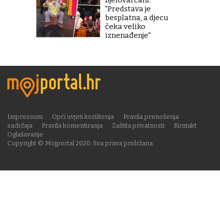
"Predstava je
besplatna, a djecu
čeka veliko
iznenađenje"
Impressum
Opći uvjeti korištenja
Pravila prenošenja
sadržaja
Pravila komentiranja
Zaštita privatnosti
Kontakt
Oglašavanje
Copyright © Mojportal 2020. Sva prava pridržana.