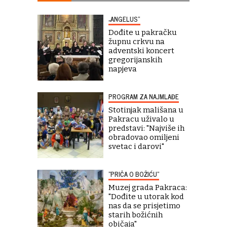
„ANGELUS“
Dođite u pakračku
župnu crkvu na
adventski koncert
gregorijanskih
napjeva
PROGRAM ZA NAJMLAĐE
Stotinjak mališana u
Pakracu uživalo u
predstavi: "Najviše ih
obradovao omiljeni
svetac i darovi"
"PRIČA O BOŽIĆU"
Muzej grada Pakraca:
"Dođite u utorak kod
nas da se prisjetimo
starih božićnih
običaja"