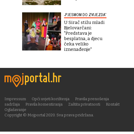
„PJESMOM DO ZVIJEZDA“
U Sirač stižu mladi
Bjelovarčani:
"Predstava je
besplatna, a djecu
čeka veliko
iznenađenje"
Impressum
Opći uvjeti korištenja
Pravila prenošenja
sadržaja
Pravila komentiranja
Zaštita privatnosti
Kontakt
Oglašavanje
Copyright © Mojportal 2020. Sva prava pridržana.