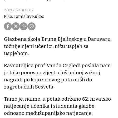
22.03.2024. u 19:07
Piše: Tomislav Kukec
Glazbena škola Brune Bjelinskog u Daruvaru,
točnije njeni učenici, nižu uspjeh sa
uspjehom.
Ravnateljica prof. Vanda Cegledi poslala nam
je tako ponosno vijest o još jednoj važnoj
nagradi po koju su ovog puta otišli do
zagrebačkih Sesveta.
Tamo je, naime, u petak održano 62. hrvatsko
natjecanje učenika i studenata glazbe,
odnosno međužupanijsko natjecanje.