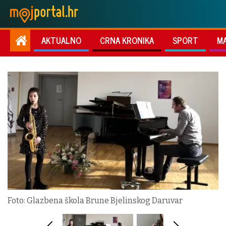
AKTUALNO
CRNA KRONIKA
SPORT
M
Foto: Glazbena škola Brune Bjelinskog Daruvar