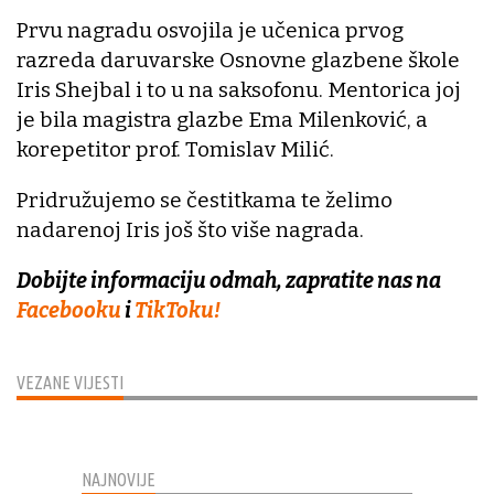
Prvu nagradu osvojila je učenica prvog
razreda daruvarske Osnovne glazbene škole
Iris Shejbal i to u na saksofonu. Mentorica joj
je bila magistra glazbe Ema Milenković, a
korepetitor prof. Tomislav Milić.
Pridružujemo se čestitkama te želimo
nadarenoj Iris još što više nagrada.
Dobijte informaciju odmah, zapratite nas na
Facebooku
i
TikToku!
VEZANE VIJESTI
NAJNOVIJE