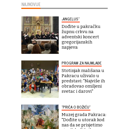
NAJNOVIJE
„ANGELUS“
Dođite u pakračku
župnu crkvu na
adventski koncert
gregorijanskih
napjeva
PROGRAM ZA NAJMLAĐE
Stotinjak mališana u
Pakracu uživalo u
predstavi: "Najviše ih
obradovao omiljeni
svetac i darovi"
"PRIČA O BOŽIĆU"
Muzej grada Pakraca:
"Dođite u utorak kod
nas da se prisjetimo