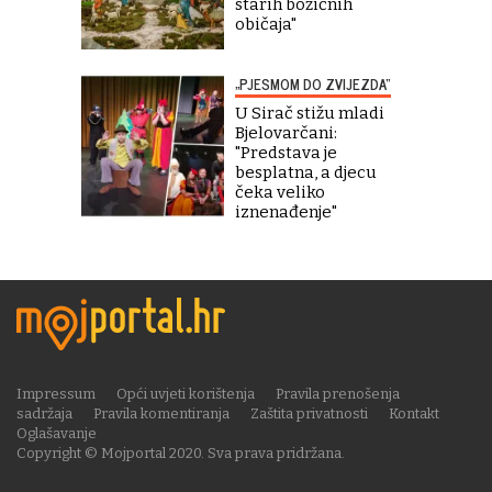
starih božićnih
običaja"
„PJESMOM DO ZVIJEZDA“
U Sirač stižu mladi
Bjelovarčani:
"Predstava je
besplatna, a djecu
čeka veliko
iznenađenje"
Impressum
Opći uvjeti korištenja
Pravila prenošenja
sadržaja
Pravila komentiranja
Zaštita privatnosti
Kontakt
Oglašavanje
Copyright © Mojportal 2020. Sva prava pridržana.