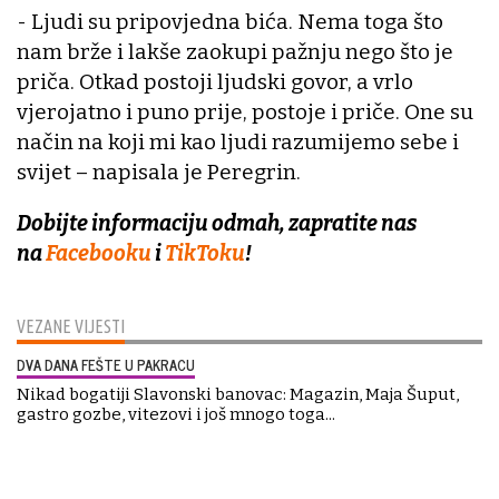
- Ljudi su pripovjedna bića. Nema toga što
nam brže i lakše zaokupi pažnju nego što je
priča. Otkad postoji ljudski govor, a vrlo
vjerojatno i puno prije, postoje i priče. One su
način na koji mi kao ljudi razumijemo sebe i
svijet – napisala je Peregrin.
Dobijte informaciju odmah, zapratite nas
na
Facebooku
i
TikToku
!
VEZANE VIJESTI
DVA DANA FEŠTE U PAKRACU
Nikad bogatiji Slavonski banovac: Magazin, Maja Šuput,
gastro gozbe, vitezovi i još mnogo toga...