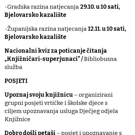
-Gradska razina natjecanja
29.10. u 10 sati,
Bjelovarsko kazalište
-Županijska razina natjecanja
12.11. u 10 sati,
Bjelovarsko kazalište
Nacionalni kviz za poticanje čitanja
„Knjižničari-superjunaci” /
Bibliobusna
služba
POSJETI
Upoznaj svoju knjižnicu
– organizirani
grupni posjeti vrtićke i školske djece s
ciljem upoznavanja usluga Dječjeg odjela
Knjižnice
Dobro došli petaši
– posjet i upoznavanje s