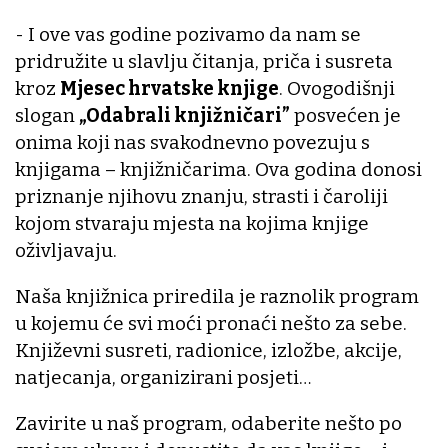
- I ove vas godine pozivamo da nam se
pridružite u slavlju čitanja, priča i susreta
kroz
Mjesec hrvatske knjige
. Ovogodišnji
slogan
„Odabrali knjižničari”
posvećen je
onima koji nas svakodnevno povezuju s
knjigama – knjižničarima. Ova godina donosi
priznanje njihovu znanju, strasti i čaroliji
kojom stvaraju mjesta na kojima knjige
oživljavaju.
Naša knjižnica priredila je raznolik program
u kojemu će svi moći pronaći nešto za sebe.
Književni susreti, radionice, izložbe, akcije,
natjecanja, organizirani posjeti…
Zavirite u naš program, odaberite nešto po