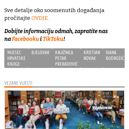
Sve detalje oko soomenutih događanja
pročitajte
OVDJE.
Dobijte informaciju odmah, zapratite nas
na
Facebooku
i
TikToku
!
MJESEC
BJELOVAR
KNJIŽNICA
KRISTIAN
IVANA
HRVATSKE
PETAR
NOVAK
BODROŽIĆ
KNJIGE
PRERADOVIĆ
VEZANE VIJESTI