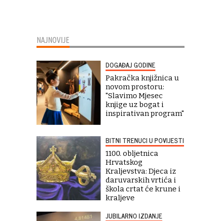
NAJNOVIJE
DOGAĐAJ GODINE
Pakračka knjižnica u
novom prostoru:
"Slavimo Mjesec
knjige uz bogat i
inspirativan program"
BITNI TRENUCI U POVIJESTI
1100. obljetnica
Hrvatskog
Kraljevstva: Djeca iz
daruvarskih vrtića i
škola crtat će krune i
kraljeve
JUBILARNO IZDANJE