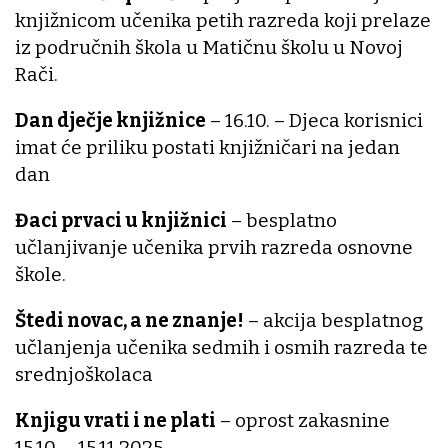
knjižnicom učenika petih razreda koji prelaze
iz područnih škola u Matičnu školu u Novoj
Rači.
Dan dječje knjižnice
– 16.10. – Djeca korisnici
imat će priliku postati knjižničari na jedan
dan
Đaci prvaci u knjižnici
– besplatno
učlanjivanje učenika prvih razreda osnovne
škole.
Štedi novac, a ne znanje!
– akcija besplatnog
učlanjenja učenika sedmih i osmih razreda te
srednjoškolaca
Knjigu vrati i ne plati
– oprost zakasnine
15.10. – 15.11.2025.