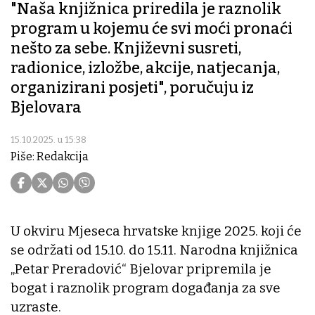
"Naša knjižnica priredila je raznolik
program u kojemu će svi moći pronaći
nešto za sebe. Književni susreti,
radionice, izložbe, akcije, natjecanja,
organizirani posjeti", poručuju iz
Bjelovara
15.10.2025. u 15:38
Piše: Redakcija
U okviru Mjeseca hrvatske knjige 2025. koji će
se održati od 15.10. do 15.11. Narodna knjižnica
„Petar Preradović“ Bjelovar pripremila je
bogat i raznolik program događanja za sve
uzraste.