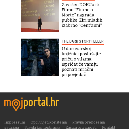
Završen DOKUart:
Filmu ''Fiume o
Morte'' nagrada
publike, Žiri mladih
izabrao ''Cent'anni''
THE DARK STORYTELLER
U daruvarskoj
knjižnici poslušajte
priču o vilama:
Ispričat će vam ju
poznati mračni
pripovjedač
Impressum
Opći uvjeti korištenja
Pravila prenošenja
sadržaja
Pravila komentiranja
Zaštita privatnosti
Kontakt