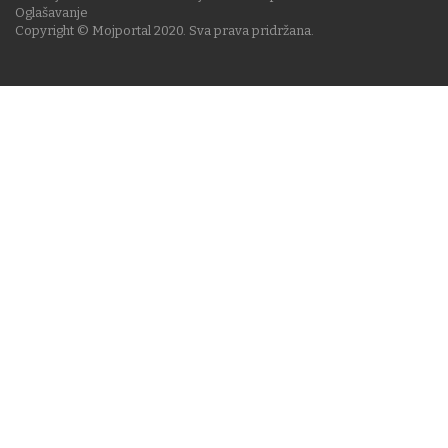
Oglašavanje
Copyright © Mojportal 2020. Sva prava pridržana.