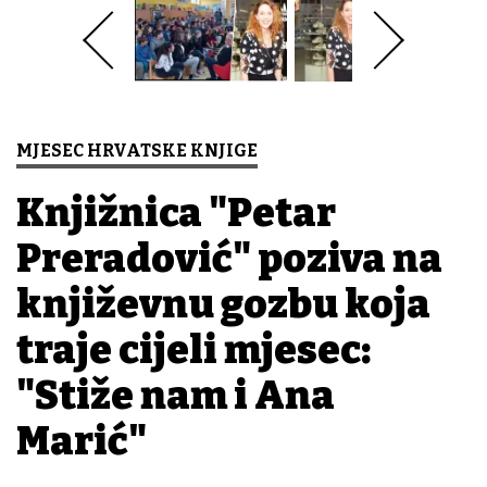
MJESEC HRVATSKE KNJIGE
Knjižnica "Petar
Preradović" poziva na
književnu gozbu koja
traje cijeli mjesec:
"Stiže nam i Anđa
Marić"