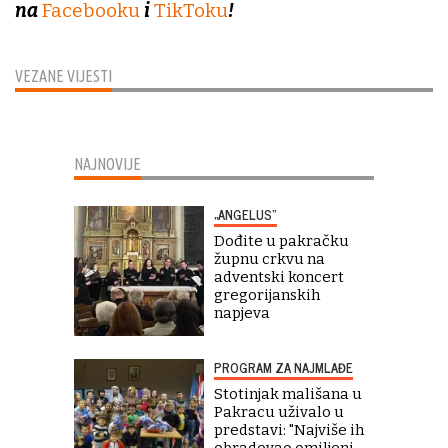
na
Facebooku
i
TikToku
!
VEZANE VIJESTI
NAJNOVIJE
„ANGELUS“
Dođite u pakračku
župnu crkvu na
adventski koncert
gregorijanskih
napjeva
PROGRAM ZA NAJMLAĐE
Stotinjak mališana u
Pakracu uživalo u
predstavi: "Najviše ih