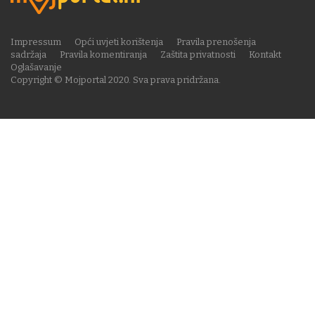
Impressum
Opći uvjeti korištenja
Pravila prenošenja
sadržaja
Pravila komentiranja
Zaštita privatnosti
Kontakt
Oglašavanje
Copyright © Mojportal 2020. Sva prava pridržana.