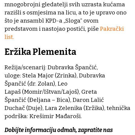
mnogobrojni gledatelji svih uzrasta kućama
razišli s osmjesima na licu, a to je upravo ono
što je ansambl KPD-a „Sloga“ ovom
predstavom i nastojao postići, piše
Pakrački
list.
Eržika Plemenita
Režija/scenarij: Dubravka Špančić,
uloge: Stela Major (Zrinka), Dubravka
Špančić (dr. Zolan), Leo
Lapaš (Momir/Ištvan/Lajoš), Greta
Špančić (Đeljana – Bica), Daron Lalić
Duchač (Duje), Lara Zelenika (Eržika), tehnička
podrška: Krešimir Mađaroši.
Dobijte informaciju odmah, zapratite nas