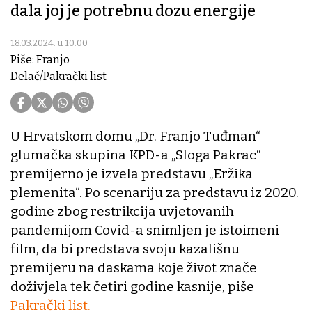
dala joj je potrebnu dozu energije
18.03.2024. u 10:00
Piše: Franjo
Delač/Pakrački list
U Hrvatskom domu „Dr. Franjo Tuđman“
glumačka skupina KPD-a „Sloga Pakrac“
premijerno je izvela predstavu „Eržika
plemenita“. Po scenariju za predstavu iz 2020.
godine zbog restrikcija uvjetovanih
pandemijom Covid-a snimljen je istoimeni
film, da bi predstava svoju kazališnu
premijeru na daskama koje život znače
doživjela tek četiri godine kasnije, piše
Pakrački list.