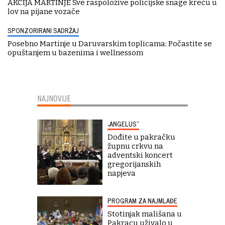
AKCIJA MARTINJE Sve raspoložive policijske snage kreću u
lov na pijane vozače
SPONZORIRANI SADRŽAJ
Posebno Martinje u Daruvarskim toplicama: Počastite se
opuštanjem u bazenima i wellnessom
NAJNOVIJE
„ANGELUS“
Dođite u pakračku
župnu crkvu na
adventski koncert
gregorijanskih
napjeva
PROGRAM ZA NAJMLAĐE
Stotinjak mališana u
Pakracu uživalo u