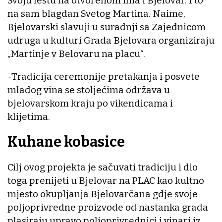
Svoju feštu na otvorenom ima i Bjelovar. I to
na sam blagdan Svetog Martina. Naime,
Bjelovarski slavuji u suradnji sa Zajednicom
udruga u kulturi Grada Bjelovara organiziraju
„Martinje v Belovaru na placu“.
-Tradicija ceremonije pretakanja i posvete
mladog vina se stoljećima održava u
bjelovarskom kraju po vikendicama i
klijetima.
Kuhane kobasice
Cilj ovog projekta je sačuvati tradiciju i dio
toga prenijeti u Bjelovar na PLAC kao kultno
mjesto okupljanja Bjelovarčana gdje svoje
poljoprivredne proizvode od nastanka grada
plasiraju upravo poljoprivrednici i vinari iz