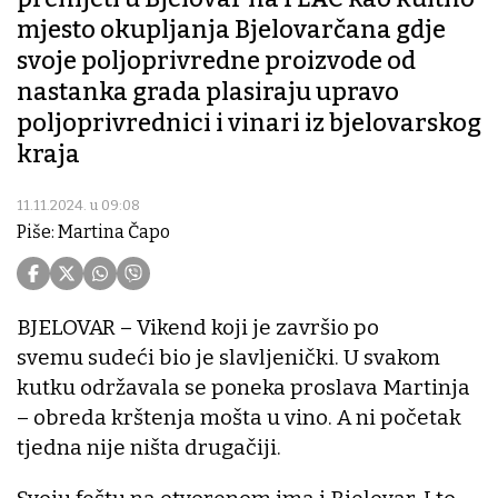
mjesto okupljanja Bjelovarčana gdje
svoje poljoprivredne proizvode od
nastanka grada plasiraju upravo
poljoprivrednici i vinari iz bjelovarskog
kraja
11.11.2024. u 09:08
Piše: Martina Čapo
BJELOVAR – Vikend koji je završio po
svemu sudeći bio je slavljenički. U svakom
kutku održavala se poneka proslava Martinja
– obreda krštenja mošta u vino. A ni početak
tjedna nije ništa drugačiji.