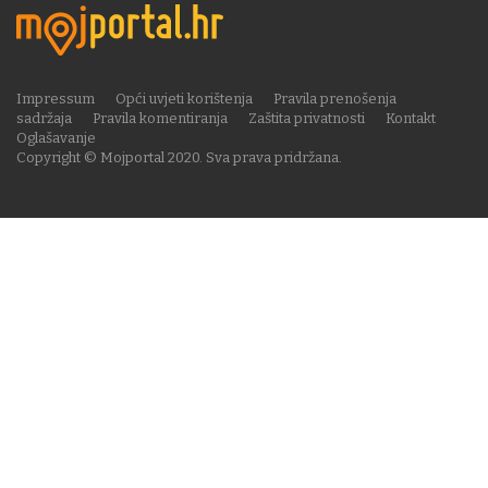
Impressum
Opći uvjeti korištenja
Pravila prenošenja
sadržaja
Pravila komentiranja
Zaštita privatnosti
Kontakt
Oglašavanje
Copyright © Mojportal 2020. Sva prava pridržana.