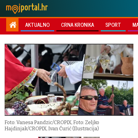
AKTUALNO
CRNA KRONIKA
SPORT
M
Foto: Vanesa Pandzic/CROPIX, Foto: Zeljko
Hajdinjak/CROPIX, Ivan Ćurić (Ilustracija)