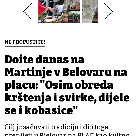
NE PROPUSTITE!
Dođite danas na
Martinje v Belovaru na
placu: "Osim obreda
krštenja i svirke, dijele
se i kobasice"
Cilj je sačuvati tradiciju i dio toga
prenijeti u Bjelovar na PLAC kao kultno