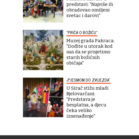
predstavi: "Najviše ih
obradovao omiljeni
svetac i darovi"
"PRIČA O BOŽIĆU"
Muzej grada Pakraca:
"Dođite u utorak kod
nas da se prisjetimo
starih božićnih
običaja"
„PJESMOM DO ZVIJEZDA“
U Sirač stižu mladi
Bjelovarčani:
"Predstava je
besplatna, a djecu
čeka veliko
iznenađenje"