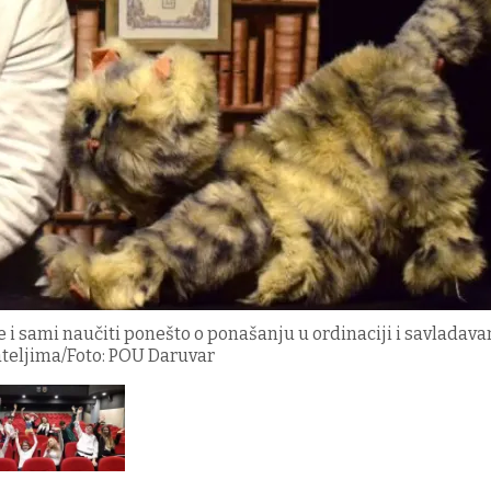
će i sami naučiti ponešto o ponašanju u ordinaciji i savladava
teljima/Foto: POU Daruvar