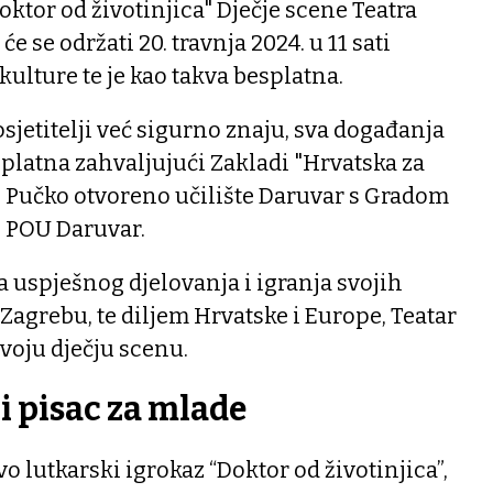
oktor od životinjica" Dječje scene Teatra
e se održati 20. travnja 2024. u 11 sati
kulture te je kao takva besplatna.
osjetitelji već sigurno znaju, sva događanja
splatna zahvaljujući Zakladi "Hrvatska za
i Pučko otvoreno učilište Daruvar s Gradom
z POU Daruvar.
 uspješnog djelovanja i igranja svojih
 Zagrebu, te diljem Hrvatske i Europe, Teatar
voju dječju scenu.
i pisac za mlade
o lutkarski igrokaz “Doktor od životinjica”,