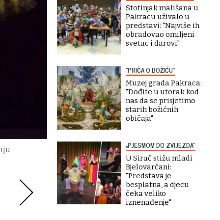
Stotinjak mališana u
Pakracu uživalo u
predstavi: "Najviše ih
obradovao omiljeni
svetac i darovi"
"PRIČA O BOŽIĆU"
Muzej grada Pakraca:
"Dođite u utorak kod
nas da se prisjetimo
starih božićnih
običaja"
„PJESMOM DO ZVIJEZDA“
nju
U Sirač stižu mladi
Bjelovarčani:
"Predstava je
besplatna, a djecu
čeka veliko
iznenađenje"