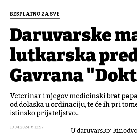
BESPLATNO ZA SVE
Daruvarske ma
lutkarska pre
Gavrana "Dokto
Veterinar i njegov medicinski brat papa
od dolaska u ordinaciju, te će ih pri tom
istinsko prijateljstvo...
19.04.2024. u 12:57
U daruvarskoj kinodvo