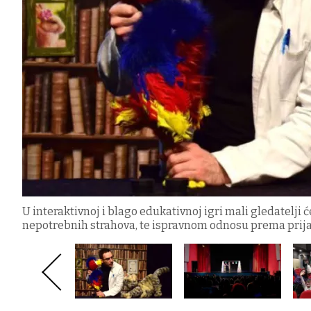
U interaktivnoj i blago edukativnoj igri mali gledatelji 
nepotrebnih strahova, te ispravnom odnosu prema prija