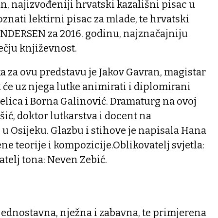
an, najizvođeniji hrvatski kazališni pisac u
znati lektirni pisac za mlade, te hrvatski
NDERSEN za 2016. godinu, najznačajniju
ečju književnost.
aka za ovu predstavu je Jakov Gavran, magistar
 će uz njega lutke animirati i diplomirani
elica i Borna Galinović. Dramaturg na ovoj
šić, doktor lutkarstva i docent na
u Osijeku. Glazbu i stihove je napisala Hana
ne teorije i kompozicije.Oblikovatelj svjetla:
telj tona: Neven Zebić.
 jednostavna, nježna i zabavna, te primjerena