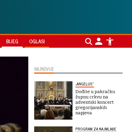
BIJEG
OGLASI
NAJNOVIJE
„ANGELUS“
Dođite u pakračku
župnu crkvu na
adventski koncert
gregorijanskih
napjeva
PROGRAM ZA NAJMLAĐE