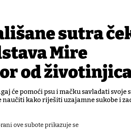
lišane sutra če
dstava Mire
r od životinjic
gaj će pomoći psu i mačku savladati svoje 
e naučiti kako riješiti uzajamne sukobe i za
rani ove subote prikazuje se