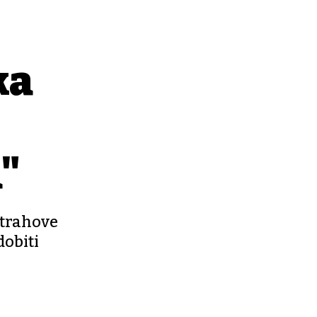
ka
a"
strahove
dobiti