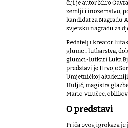
čiji je autor Miro Gavr
zemlji i inozemstvu, po
kandidat za Nagradu A
svjetsku nagradu za dj
Redatelj i kreator lut
glume i lutkarstva, dok
glumci-lutkari Luka Bj
predstavi je Hrvoje Ser
Umjetničkoj akademiji 
Huljić, magistra glazbe
Mario Vnučec, oblikova
O predstavi
Priča ovog igrokaza je