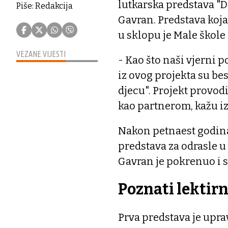
lutkarska predstava "D
Piše: Redakcija
Gavran. Predstava koja ć
u sklopu je Male škole 
VEZANE VIJESTI
- Kao što naši vjerni p
iz ovog projekta su be
djecu". Projekt provod
kao partnerom, kažu i
Nakon petnaest godina
predstava za odrasle u
Gavran je pokrenuo i s
Poznati lektirn
Prva predstava je uprav