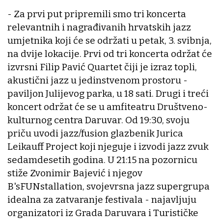
- Za prvi put pripremili smo tri koncerta
relevantnih i nagrađivanih hrvatskih jazz
umjetnika koji će se održati u petak, 3. svibnja,
na dvije lokacije. Prvi od tri koncerta održat će
izvrsni Filip Pavić Quartet čiji je izraz topli,
akustični jazz u jedinstvenom prostoru -
paviljon Julijevog parka, u 18 sati. Drugi i treći
koncert održat će se u amfiteatru Društveno-
kulturnog centra Daruvar. Od 19:30, svoju
priču uvodi jazz/fusion glazbenik Jurica
Leikauff Project koji njeguje i izvodi jazz zvuk
sedamdesetih godina. U 21:15 na pozornicu
stiže Zvonimir Bajević i njegov
B'sFUNstallation, svojevrsna jazz supergrupa
idealna za zatvaranje festivala - najavljuju
organizatori iz Grada Daruvara i Turističke