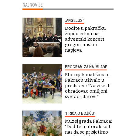
NAJNOVIJE
„ANGELUS“
Dođite u pakračku
župnu crkvu na
adventski koncert
gregorijanskih
napjeva
PROGRAM ZA NAJMLAĐE
Stotinjak mališana u
Pakracu uživalo u
predstavi: "Najviše ih
obradovao omiljeni
svetac i darovi"
"PRIČA O BOŽIĆU"
Muzej grada Pakraca:
"Dođite u utorak kod
nas da se prisjetimo