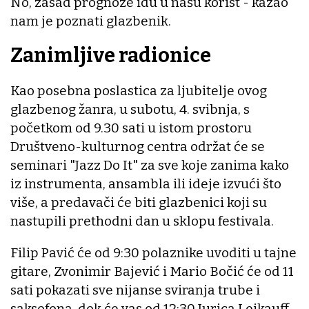
No, zasad prognoze idu u našu korist - kazao
nam je poznati glazbenik.
Zanimljive radionice
Kao posebna poslastica za ljubitelje ovog
glazbenog žanra, u subotu, 4. svibnja, s
početkom od 9.30 sati u istom prostoru
Društveno-kulturnog centra održat će se
seminari "Jazz Do It" za sve koje zanima kako
iz instrumenta, ansambla ili ideje izvući što
više, a predavači će biti glazbenici koji su
nastupili prethodni dan u sklopu festivala.
Filip Pavić će od 9:30 polaznike uvoditi u tajne
gitare, Zvonimir Bajević i Mario Bočić će od 11
sati pokazati sve nijanse sviranja trube i
saksofona, dok će vas od 12:30 Jurica Leikauff