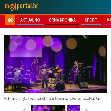
AKTUALNO
CRNA KRONIKA
SPORT
M
Vrhunski glazbenici stižu u Daruvar/ Foto: JazzNaDar