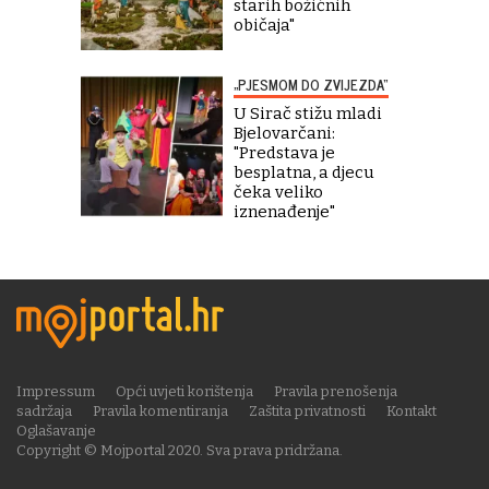
starih božićnih
običaja"
„PJESMOM DO ZVIJEZDA“
U Sirač stižu mladi
Bjelovarčani:
"Predstava je
besplatna, a djecu
čeka veliko
iznenađenje"
Impressum
Opći uvjeti korištenja
Pravila prenošenja
sadržaja
Pravila komentiranja
Zaštita privatnosti
Kontakt
Oglašavanje
Copyright © Mojportal 2020. Sva prava pridržana.