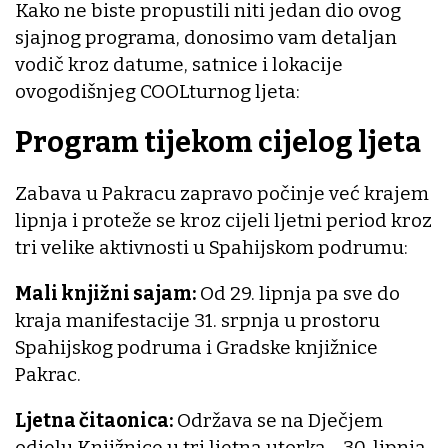
Kako ne biste propustili niti jedan dio ovog
sjajnog programa, donosimo vam detaljan
vodič kroz datume, satnice i lokacije
ovogodišnjeg COOLturnog ljeta:
Program tijekom cijelog ljeta
Zabava u Pakracu zapravo počinje već krajem
lipnja i proteže se kroz cijeli ljetni period kroz
tri velike aktivnosti u Spahijskom podrumu:
Mali knjižni sajam:
Od 29. lipnja pa sve do
kraja manifestacije 31. srpnja u prostoru
Spahijskog podruma i Gradske knjižnice
Pakrac.
Ljetna čitaonica:
Održava se na Dječjem
odjelu Knjižnice u tri ljetna utorka - 30. lipnja,