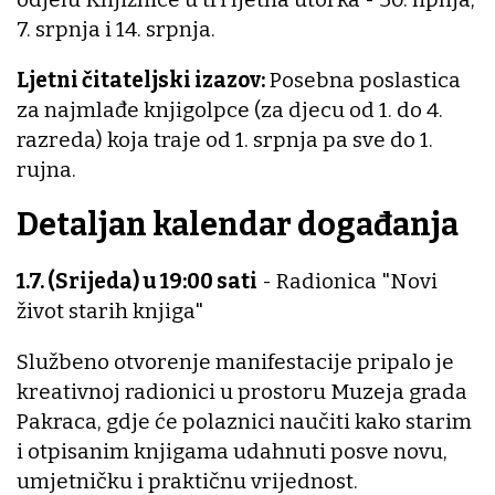
7. srpnja i 14. srpnja.
Ljetni čitateljski izazov:
Posebna poslastica
za najmlađe knjigolpce (za djecu od 1. do 4.
razreda) koja traje od 1. srpnja pa sve do 1.
rujna.
Detaljan kalendar događanja
1.7. (Srijeda) u 19:00 sati
- Radionica "Novi
život starih knjiga"
Službeno otvorenje manifestacije pripalo je
kreativnoj radionici u prostoru Muzeja grada
Pakraca, gdje će polaznici naučiti kako starim
i otpisanim knjigama udahnuti posve novu,
umjetničku i praktičnu vrijednost.