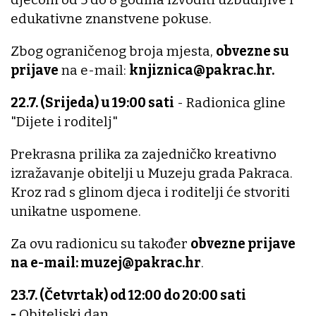
edukativne znanstvene pokuse.
Zbog ograničenog broja mjesta,
obvezne su
prijave
na e-mail:
knjiznica@pakrac.hr.
22.7. (Srijeda) u 19:00 sati
- Radionica gline
"Dijete i roditelj"
Prekrasna prilika za zajedničko kreativno
izražavanje obitelji u Muzeju grada Pakraca.
Kroz rad s glinom djeca i roditelji će stvoriti
unikatne uspomene.
Za ovu radionicu su također
obvezne prijave
na e-mail: muzej@pakrac.hr
.
23.7. (Četvrtak) od 12:00 do 20:00 sati
-
Obiteljski dan