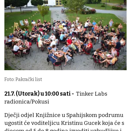
Foto: Pakrački list
21.7. (Utorak) u 10:00 sati -
Tinker Labs
radionica/Pokusi
Dječji odjel Knjižnice u Spahijskom podrumu
ugostit će voditeljicu Kristinu Gucek koja će s
djecom od 5 do 8 godina izvoditi uzbudljive i