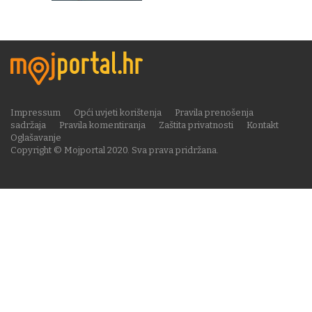
Impressum
Opći uvjeti korištenja
Pravila prenošenja
sadržaja
Pravila komentiranja
Zaštita privatnosti
Kontakt
Oglašavanje
Copyright © Mojportal 2020. Sva prava pridržana.