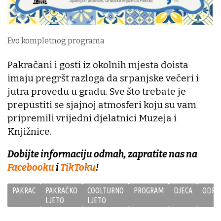
Evo kompletnog programa
Pakračani i gosti iz okolnih mjesta doista
imaju pregršt razloga da srpanjske večeri i
jutra provedu u gradu. Sve što trebate je
prepustiti se sjajnoj atmosferi koju su vam
pripremili vrijedni djelatnici Muzeja i
Knjižnice.
Dobijte informaciju odmah, zapratite nas na
Facebooku
i
TikToku
!
PAKRAC
PAKRAČKO
COOLTURNO
PROGRAM
DJECA
ODRAS
LJETO
LJETO