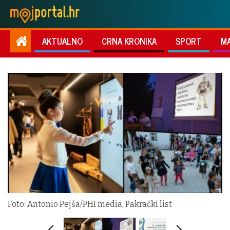
AKTUALNO
CRNA KRONIKA
SPORT
M
Foto: Antonio Pejša/PHI media, Pakrački list