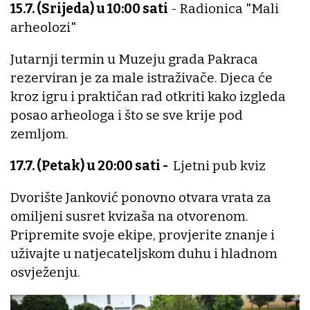
15.7. (Srijeda) u 10:00 sati
- Radionica "Mali
arheolozi"
Jutarnji termin u Muzeju grada Pakraca
rezerviran je za male istraživače. Djeca će
kroz igru i praktičan rad otkriti kako izgleda
posao arheologa i što se sve krije pod
zemljom.
17.7. (Petak) u 20:00 sati -
Ljetni pub kviz
Dvorište Janković ponovno otvara vrata za
omiljeni susret kvizaša na otvorenom.
Pripremite svoje ekipe, provjerite znanje i
uživajte u natjecateljskom duhu i hladnom
osvježenju.