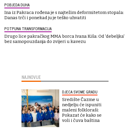
POBJEDA DUHA
Ina iz Pakraca rođena je s najtežim deformitetom stopala:
Danas trči i ponekad ju je teško uhvatiti
POTPUNA TRANSFORMACIJA
Drugo lice pakračkog MMA borca Ivana Kiša: Od 'debeljka'
bez samopouzdanja do zvijeri u kavezu
NAJNOVIJE
DJECA SVOME GRADU
Središte Čazme u
nedjelju će ispuniti
maleni folkloraši:
Pokazat će kako se
voli i čuva baština