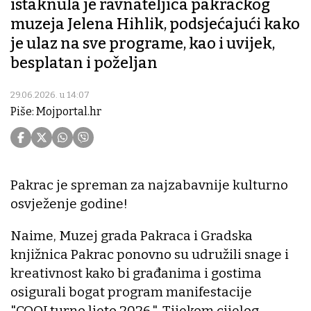
istaknula je ravnateljica pakračkog
muzeja Jelena Hihlik, podsjećajući kako
je ulaz na sve programe, kao i uvijek,
besplatan i poželjan
29.06.2026. u 14:07
Piše: Mojportal.hr
Pakrac je spreman za najzabavnije kulturno
osvježenje godine!
Naime, Muzej grada Pakraca i Gradska
knjižnica Pakrac ponovno su udružili snage i
kreativnost kako bi građanima i gostima
osigurali bogat program manifestacije
"COOLturno ljeto 2026.". Tijekom cijelog