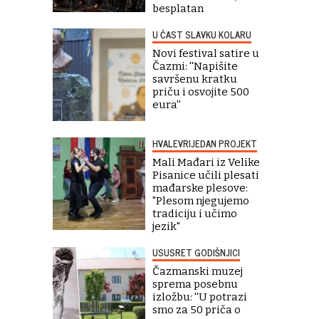
besplatan
U ČAST SLAVKU KOLARU
Novi festival satire u
Čazmi: ''Napišite
savršenu kratku
priču i osvojite 500
eura''
HVALEVRIJEDAN PROJEKT
Mali Mađari iz Velike
Pisanice učili plesati
mađarske plesove:
"Plesom njegujemo
tradiciju i učimo
jezik"
USUSRET GODIŠNJICI
Čazmanski muzej
sprema posebnu
izložbu: ''U potrazi
smo za 50 priča o