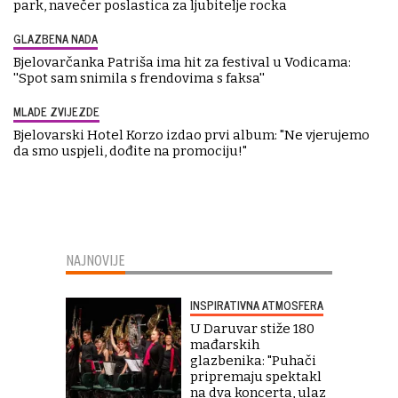
park, navečer poslastica za ljubitelje rocka
GLAZBENA NADA
Bjelovarčanka Patriša ima hit za festival u Vodicama:
''Spot sam snimila s frendovima s faksa''
MLADE ZVIJEZDE
Bjelovarski Hotel Korzo izdao prvi album: "Ne vjerujemo
da smo uspjeli, dođite na promociju!"
NAJNOVIJE
INSPIRATIVNA ATMOSFERA
U Daruvar stiže 180
mađarskih
glazbenika: "Puhači
pripremaju spektakl
na dva koncerta, ulaz