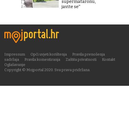
supermataronu,
javite se''
Impressum
Opći uvjeti korištenja
Pravila prenošenja
sadržaja
Pravila komentiranja
Zaštita privatnosti
Kontakt
Oglašavanje
Copyright © Mojportal 2020. Sva prava pridržana.