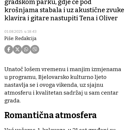
gradskom parku, gdje će pod
krošnjama stabala i uz akustične zvuke
klavira i gitare nastupiti Tena i Oliver
01.08.2025. u 18:43
Piše: Redakcija
Unatoč lošem vremenu i manjim izmjenama
u programu, Bjelovarsko kulturno ljeto
nastavlja se i ovoga vikenda, uz sjajnu
atmosferu i kvalitetan sadržaj u sam centar
grada.
Romantična atmosfera