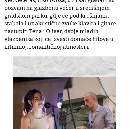
Već večeras, 1. kolovoza, u 21 sat građani su
pozvani na glazbenu večer u središnjem
gradskom parku, gdje će pod krošnjama
stabala i uz akustične zvuke klavira i gitare
nastupiti Tena i Oliver, dvoje mladih
glazbenika koji će izvesti domaće hitove u
intimnoj, romantičnoj atmosferi.