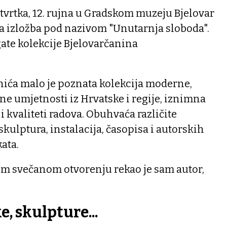
tvrtka, 12. rujna u Gradskom muzeju Bjelovar
na izložba pod nazivom "Unutarnja sloboda".
ogate kolekcije Bjelovarčanina
nića malo je poznata kolekcija moderne,
e umjetnosti iz Hrvatske i regije, iznimna
i kvaliteti radova. Obuhvaća različite
kulptura, instalacija, časopisa i autorskih
kata.
nom svečanom otvorenju rekao je sam autor,
ke, skulpture...