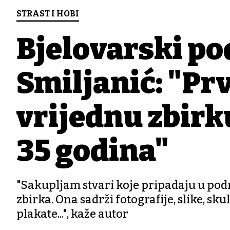
STRAST I HOBI
Bjelovarski po
Smiljanić: "Pr
vrijednu zbirk
35 godina"
"Sakupljam stvari koje pripadaju u pod
zbirka. Ona sadrži fotografije, slike, s
plakate...", kaže autor