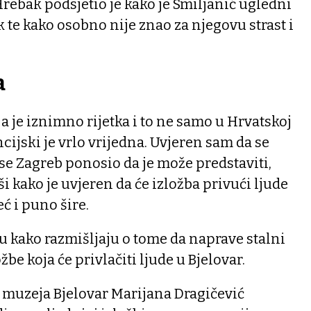
ebak podsjetio je kako je Smiljanić ugledni
 te kako osobno nije znao za njegovu strast i
a
oja je iznimno rijetka i to ne samo u Hrvatskoj
cijski je vrlo vrijedna. Uvjeren sam da se
 se Zagreb ponosio da je može predstaviti,
i kako je uvjeren da će izložba privući ljude
ć i puno šire.
u kako razmišljaju o tome da naprave stalni
žbe koja će privlačiti ljude u Bjelovar.
 muzeja Bjelovar Marijana Dragičević