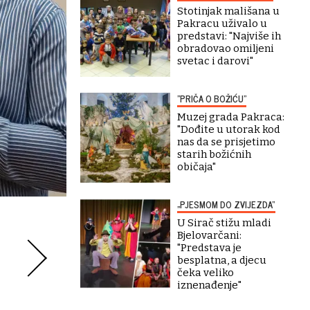
Stotinjak mališana u
Pakracu uživalo u
predstavi: "Najviše ih
obradovao omiljeni
svetac i darovi"
"PRIČA O BOŽIĆU"
Muzej grada Pakraca:
"Dođite u utorak kod
nas da se prisjetimo
starih božićnih
običaja"
„PJESMOM DO ZVIJEZDA“
U Sirač stižu mladi
Bjelovarčani:
"Predstava je
besplatna, a djecu
čeka veliko
iznenađenje"