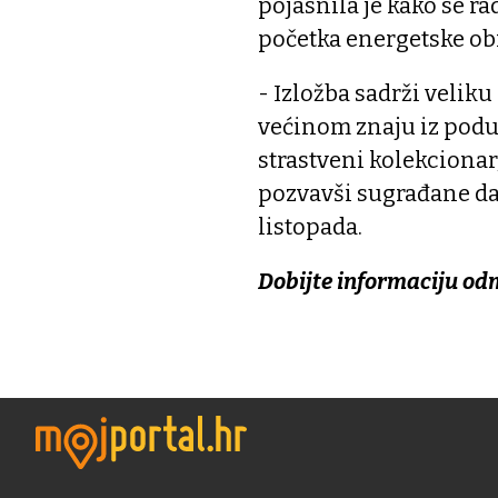
pojasnila je kako se ra
početka energetske o
- Izložba sadrži velik
većinom znaju iz poduz
strastveni kolekcionar,
pozvavši sugrađane da 
listopada.
Dobijte informaciju od