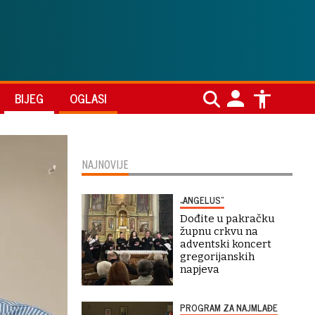
BIJEG
OGLASI
NAJNOVIJE
„ANGELUS“
Dođite u pakračku
župnu crkvu na
adventski koncert
gregorijanskih
napjeva
PROGRAM ZA NAJMLAĐE