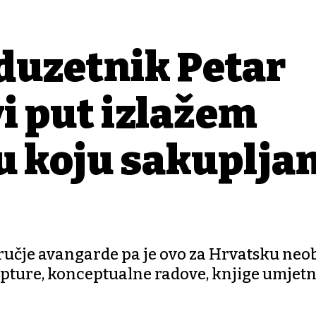
duzetnik Petar
vi put izlažem
u koju sakuplja
ručje avangarde pa je ovo za Hrvatsku neo
kulpture, konceptualne radove, knjige umjetn