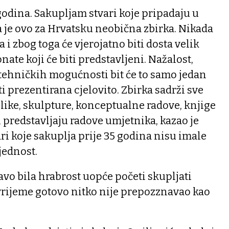
odina. Sakupljam stvari koje pripadaju u
 je ovo za Hrvatsku neobična zbirka. Nikada
 i zbog toga će vjerojatno biti dosta velik
nate koji će biti predstavljeni. Nažalost,
 tehničkih mogućnosti bit će to samo jedan
ti prezentirana cjelovito. Zbirka sadrži sve
slike, skulpture, konceptualne radove, knjige
i predstavljaju radove umjetnika, kazao je
ari koje sakuplja prije 35 godina nisu imale
jednost.
avo bila hrabrost uopće početi skupljati
vrijeme gotovo nitko nije prepozznavao kao