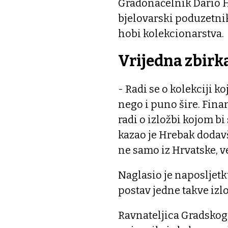
Gradonačelnik Dario Hr
bjelovarski poduzetnik
hobi kolekcionarstva.
Vrijedna zbirk
- Radi se o kolekciji k
nego i puno šire. Finan
radi o izložbi kojom bi
kazao je Hrebak dodavš
ne samo iz Hrvatske, ve
Naglasio je naposljetk
postav jedne takve izlo
Ravnateljica Gradskog