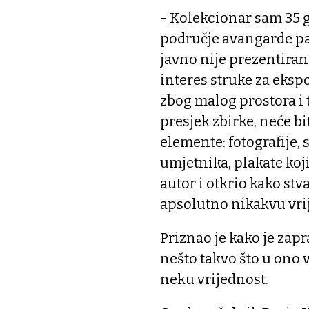
- Kolekcionar sam 35 g
područje avangarde pa
javno nije prezentirana
interes struke za ekspo
zbog malog prostora i
presjek zbirke, neće bi
elemente: fotografije, 
umjetnika, plakate koj
autor i otkrio kako stv
apsolutno nikakvu vri
Priznao je kako je zapr
nešto takvo što u ono 
neku vrijednost.