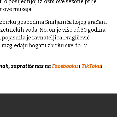
di o posljednjoj izložbi ove sezone prije
bnove muzeja.
u zbirku gospodina Smiljanića kojeg građani
etničkih voda. No, on je više od 30 godina
 pojasnila je ravnateljica Dragičević
razgledaju bogatu zbirku sve do 12.
mah, zapratite nas na
Facebooku
i
TikToku
!