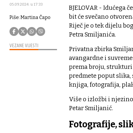
05.09.2024. u 17:33
BJELOVAR - Idućega če
bit će svečano otvore
Piše: Martina Čapo
Riječ je o tek dijelu b
Petra Smiljanića.
VEZANE VIJESTI
Privatna zbirka Smilja
avangardne i suvremen
prema broju, strukturi 
predmete poput slika, s
knjiga, fotografija, pla
Više o izložbi i njezi
Petar Smiljanić.
Fotografije, sli