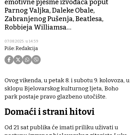
emotivne pjesme izvođača poput
Parnog Valjka, Daleke Obale,
Zabranjenog Pušenja, Beatlesa,
Robbieja Williamsa…
07.08.2025. u 14:59
Piše: Redakcija
Ovog vikenda, u petak 8. i subotu 9. kolovoza, u
sklopu Bjelovarskog kulturnog ljeta, Boho
park postaje pravo glazbeno utočište.
Domaći i strani hitovi
Od 21 sat publika će imati priliku uživati u