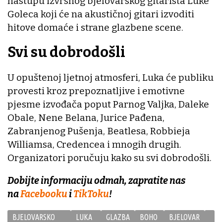
nastupu izvrsnog bjelovarskog gitarista Luke
Goleca koji će na akustičnoj gitari izvoditi
hitove domaće i strane glazbene scene.
Svi su dobrodošli
U opuštenoj ljetnoj atmosferi, Luka će publiku
provesti kroz prepoznatljive i emotivne
pjesme izvođača poput Parnog Valjka, Daleke
Obale, Nene Belana, Jurice Pađena,
Zabranjenog Pušenja, Beatlesa, Robbieja
Williamsa, Credencea i mnogih drugih.
Organizatori poručuju kako su svi dobrodošli.
Dobijte informaciju odmah, zapratite nas
na
Facebooku
i
TikToku
!
BJELOVARSKO
LUKA
GLAZBA
BOHO
BJELOVAR