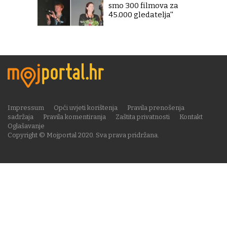
smo 300 filmova za
45.000 gledatelja''
Impressum
Opći uvjeti korištenja
Pravila prenošenja
sadržaja
Pravila komentiranja
Zaštita privatnosti
Kontakt
Oglašavanje
Copyright © Mojportal 2020. Sva prava pridržana.