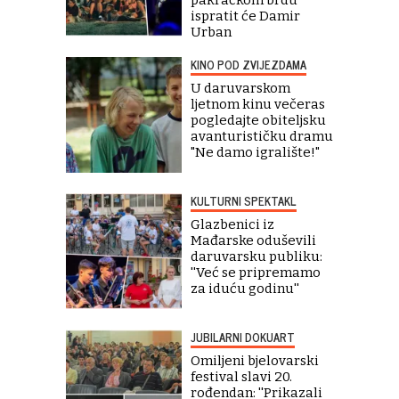
pakračkom brdu
ispratit će Damir
Urban
KINO POD ZVIJEZDAMA
U daruvarskom
ljetnom kinu večeras
pogledajte obiteljsku
avanturističku dramu
"Ne damo igralište!"
KULTURNI SPEKTAKL
Glazbenici iz
Mađarske oduševili
daruvarsku publiku:
''Već se pripremamo
za iduću godinu''
JUBILARNI DOKUART
Omiljeni bjelovarski
festival slavi 20.
rođendan: ''Prikazali