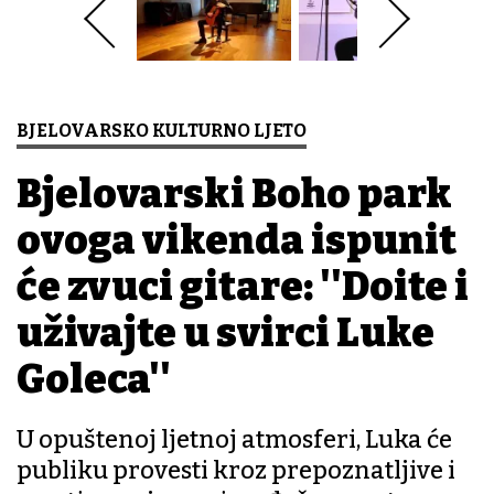
BJELOVARSKO KULTURNO LJETO
Bjelovarski Boho park
ovoga vikenda ispunit
će zvuci gitare: ''Dođite i
uživajte u svirci Luke
Goleca''
U opuštenoj ljetnoj atmosferi, Luka će
publiku provesti kroz prepoznatljive i