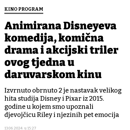
KINO PROGRAM
Animirana Disneyeva
komedija, komična
drama i akcijski triler
ovog tjedna u
daruvarskom kinu
Izvrnuto obrnuto 2 je nastavak velikog
hita studija Disney i Pixar iz 2015.
godine u kojem smo upoznali
djevojčicu Riley i njezinih pet emocija
13.06.2024. u 15:27