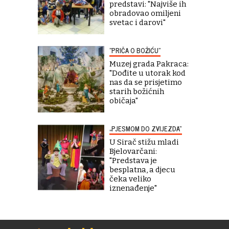
predstavi: "Najviše ih
obradovao omiljeni
svetac i darovi"
"PRIČA O BOŽIĆU"
Muzej grada Pakraca:
"Dođite u utorak kod
nas da se prisjetimo
starih božićnih
običaja"
„PJESMOM DO ZVIJEZDA“
U Sirač stižu mladi
Bjelovarčani:
"Predstava je
besplatna, a djecu
čeka veliko
iznenađenje"