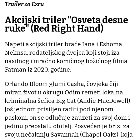
Trailer za Ezru
Akcijski triler "Osveta desne
ruke" (Red Right Hand)
Napeti akcijski triler braće Iana i Eshoma
Nelmsa, redateljskog dvojca koji stoji iza
nasilnog i mračno komičnog božićnog filma
Fatman iz 2020. godine.
Orlando Bloom glumi Casha, čovjeka čiji
miran život u okrugu Odim remeti lokalna
kriminalna šefica Big Cat (Andie MacDowell).
Još jednom prisiljen raditi pod njenom
paskom, on se odlučuje zauzeti za svoj dom i
jedinu preostalu obitelj. Posvećen je brizi za
svoju nećakinju Savannah (Chapel Oaks), koja