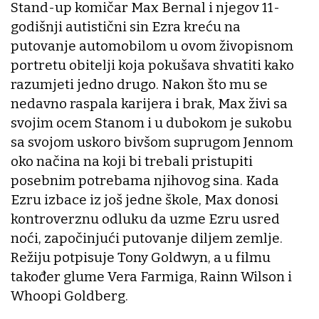
Stand-up komičar Max Bernal i njegov 11-
godišnji autistični sin Ezra kreću na
putovanje automobilom u ovom živopisnom
portretu obitelji koja pokušava shvatiti kako
razumjeti jedno drugo. Nakon što mu se
nedavno raspala karijera i brak, Max živi sa
svojim ocem Stanom i u dubokom je sukobu
sa svojom uskoro bivšom suprugom Jennom
oko načina na koji bi trebali pristupiti
posebnim potrebama njihovog sina. Kada
Ezru izbace iz još jedne škole, Max donosi
kontroverznu odluku da uzme Ezru usred
noći, započinjući putovanje diljem zemlje.
Režiju potpisuje Tony Goldwyn, a u filmu
također glume Vera Farmiga, Rainn Wilson i
Whoopi Goldberg.