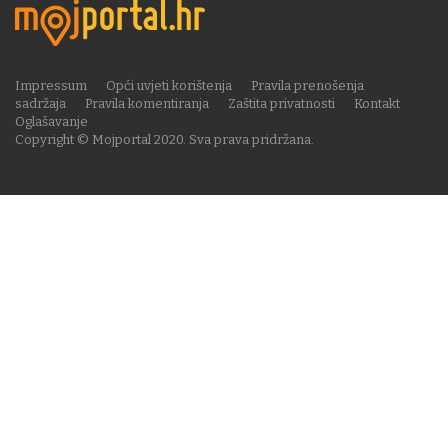
Impressum
Opći uvjeti korištenja
Pravila prenošenja
sadržaja
Pravila komentiranja
Zaštita privatnosti
Kontakt
Oglašavanje
Copyright © Mojportal 2020. Sva prava pridržana.