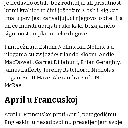
je nedavno ostala bez roditelja, ali prisutnost
krimi kraljice to čini još težim. Cash i Big Cat
imaju povijest zahvaljujući njegovoj obitelji, a
on će morati uprljati ruke kako bi zajamčio
sigurnost i otplatio neke dugove.
Film režiraju Eshom Nelms, Ian Nelms, a u
ulogama su zvijezdeOrlando Bloom, Andie
MacDowell, Garret Dillahunt, Brian Geraghty,
James Lafferty, Jeremy Ratchford, Nicholas
Logan, Scott Haze, Alexandra Park, Mo
McRae...
April u Francuskoj
April u Francuskoj prati April, petogodišnju
Engleskinju nezadovoljnu preseljenjem svoje