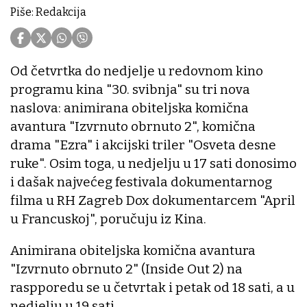
Piše: Redakcija
Od četvrtka do nedjelje u redovnom kino
programu kina "30. svibnja" su tri nova
naslova: animirana obiteljska komična
avantura "Izvrnuto obrnuto 2", komična
drama "Ezra" i akcijski triler "Osveta desne
ruke". Osim toga, u nedjelju u 17 sati donosimo
i dašak najvećeg festivala dokumentarnog
filma u RH Zagreb Dox dokumentarcem "April
u Francuskoj", poručuju iz Kina.
Animirana obiteljska komična avantura
"Izvrnuto obrnuto 2" (Inside Out 2) na
raspporedu se u četvrtak i petak od 18 sati, a u
nedjelju u 19 sati.