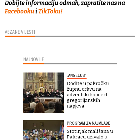
Dobijte informaciju odmah, zapratite nas na
Facebooku
i
TikToku!
VEZANE VIJESTI
NAJNOVIJE
„ANGELUS“
Dođite u pakračku
župnu crkvu na
adventski koncert
gregorijanskih
napjeva
PROGRAM ZA NAJMLAĐE
Stotinjak mališana u
Pakracu uživalo u