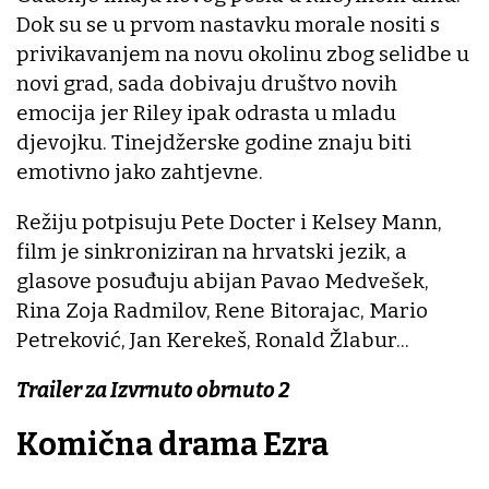
Dok su se u prvom nastavku morale nositi s
privikavanjem na novu okolinu zbog selidbe u
novi grad, sada dobivaju društvo novih
emocija jer Riley ipak odrasta u mladu
djevojku. Tinejdžerske godine znaju biti
emotivno jako zahtjevne.
Režiju potpisuju Pete Docter i Kelsey Mann,
film je sinkroniziran na hrvatski jezik, a
glasove posuđuju abijan Pavao Medvešek,
Rina Zoja Radmilov, Rene Bitorajac, Mario
Petreković, Jan Kerekeš, Ronald Žlabur...
Trailer za Izvrnuto obrnuto 2
Komična drama Ezra