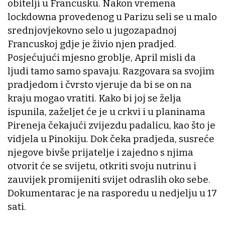
obitelji u Francusku. Nakon vremena
lockdowna provedenog u Parizu seli se u malo
srednjovjekovno selo u jugozapadnoj
Francuskoj gdje je živio njen pradjed.
Posjećujući mjesno groblje, April misli da
ljudi tamo samo spavaju. Razgovara sa svojim
pradjedom i čvrsto vjeruje da bi se on na
kraju mogao vratiti. Kako bi joj se želja
ispunila, zaželjet će je u crkvi i u planinama
Pireneja čekajući zvijezdu padalicu, kao što je
vidjela u Pinokiju. Dok čeka pradjeda, susreće
njegove bivše prijatelje i zajedno s njima
otvorit će se svijetu, otkriti svoju nutrinu i
zauvijek promijeniti svijet odraslih oko sebe.
Dokumentarac je na rasporedu u nedjelju u 17
sati.