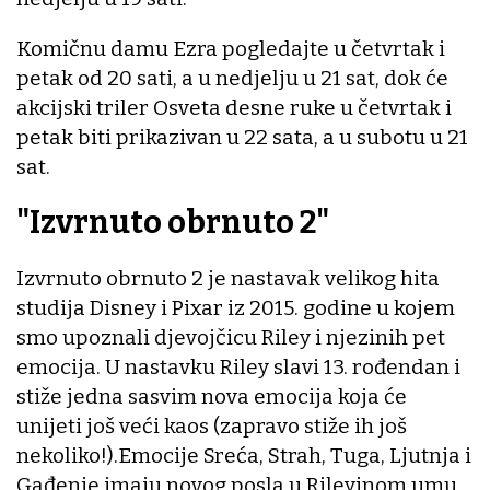
Komičnu damu Ezra pogledajte u četvrtak i
petak od 20 sati, a u nedjelju u 21 sat, dok će
akcijski triler Osveta desne ruke u četvrtak i
petak biti prikazivan u 22 sata, a u subotu u 21
sat.
"Izvrnuto obrnuto 2"
Izvrnuto obrnuto 2 je nastavak velikog hita
studija Disney i Pixar iz 2015. godine u kojem
smo upoznali djevojčicu Riley i njezinih pet
emocija. U nastavku Riley slavi 13. rođendan i
stiže jedna sasvim nova emocija koja će
unijeti još veći kaos (zapravo stiže ih još
nekoliko!).Emocije Sreća, Strah, Tuga, Ljutnja i
Gađenje imaju novog posla u Rileyinom umu.