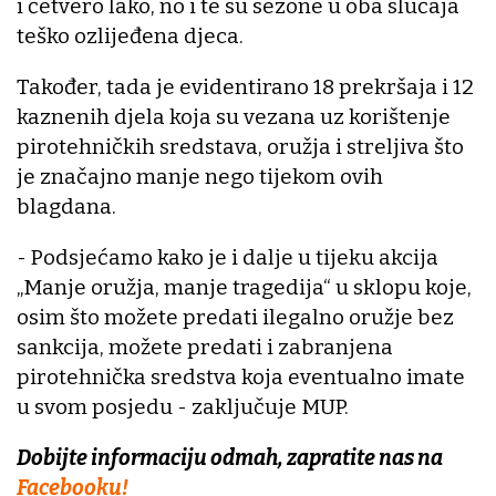
i četvero lako, no i te su sezone u oba slučaja
teško ozlijeđena djeca.
Također, tada je evidentirano 18 prekršaja i 12
kaznenih djela koja su vezana uz korištenje
pirotehničkih sredstava, oružja i streljiva što
je značajno manje nego tijekom ovih
blagdana.
- Podsjećamo kako je i dalje u tijeku akcija
„Manje oružja, manje tragedija“ u sklopu koje,
osim što možete predati ilegalno oružje bez
sankcija, možete predati i zabranjena
pirotehnička sredstva koja eventualno imate
u svom posjedu - zaključuje MUP.
Dobijte informaciju odmah, zapratite nas na
Facebooku!