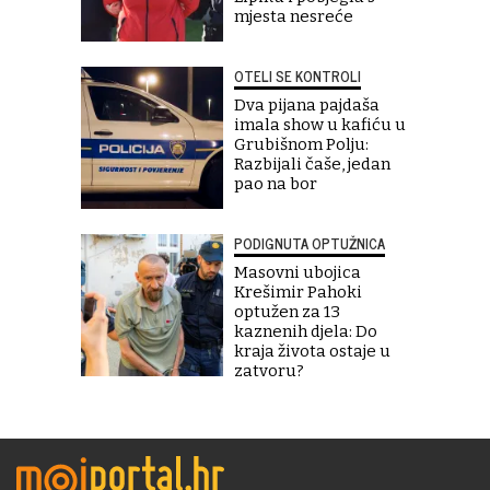
mjesta nesreće
OTELI SE KONTROLI
Dva pijana pajdaša
imala show u kafiću u
Grubišnom Polju:
Razbijali čaše, jedan
pao na bor
PODIGNUTA OPTUŽNICA
Masovni ubojica
Krešimir Pahoki
optužen za 13
kaznenih djela: Do
kraja života ostaje u
zatvoru?