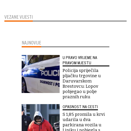
VEZANE VIJESTI
NAJNOVIJE
U PRAVO VRIJEME NA
PRAVOM MJESTU
Policija spriječila
pljačku trgovine u
Daruvarskom
Brestovcu: Lopov
pobjegao u polje
praznih ruku
OPASNOST NA CESTI
S 1,85 promila u krvi
udarila u dva
parkirana vozila u
Lipiku i pobjegla s