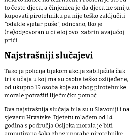
to često djeca, a činjenica je da djeca ne smiju
kupovati pirotehniku pa nije teško zaključiti
"odakle vjetar puše", odnosno, tko je
(ne)odgovoran u cijeloj ovoj zabrinjavajućoj
priči.
Najstrašniji slučajevi
Tako je policija tijekom akcije zabilježila čak
tri slučaja u kojima su osobe teško ozlijeđene,
od ukupno 19 osoba koje su zbog pirotehnike
morale potražiti liječničku pomoć.
Dva najstrašnija slučaja bila su u Slavoniji i na
sjeveru Hrvatske. Djetetu mlađem od 14
godina s područja Osijeka morala je biti
amputirana šaka zbog uporabe pirotehnike,