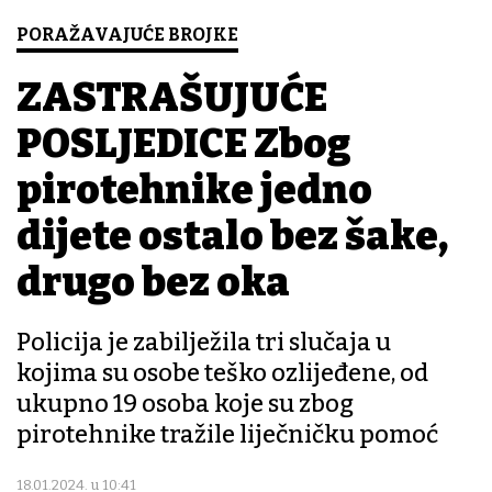
PORAŽAVAJUĆE BROJKE
ZASTRAŠUJUĆE
POSLJEDICE Zbog
pirotehnike jedno
dijete ostalo bez šake,
drugo bez oka
Policija je zabilježila tri slučaja u
kojima su osobe teško ozlijeđene, od
ukupno 19 osoba koje su zbog
pirotehnike tražile liječničku pomoć
18.01.2024. u 10:41