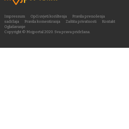
Impressum
Opći uvjeti korištenja
Pravila prenošenja
sadržaja
Pravila komentiranja
Zaštita privatnosti
Kontakt
Oglašavanje
Copyright © Mojportal 2020. Sva prava pridržana.