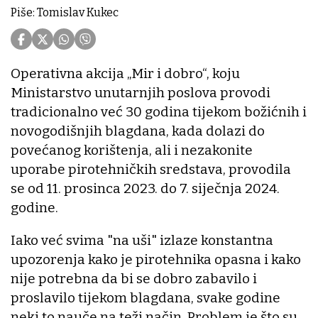
Piše: Tomislav Kukec
Operativna akcija „Mir i dobro“, koju
Ministarstvo unutarnjih poslova provodi
tradicionalno već 30 godina tijekom božićnih i
novogodišnjih blagdana, kada dolazi do
povećanog korištenja, ali i nezakonite
uporabe pirotehničkih sredstava, provodila
se od 11. prosinca 2023. do 7. siječnja 2024.
godine.
Iako već svima "na uši" izlaze konstantna
upozorenja kako je pirotehnika opasna i kako
nije potrebna da bi se dobro zabavilo i
proslavilo tijekom blagdana, svake godine
neki to nauče na teži način. Problem je što su