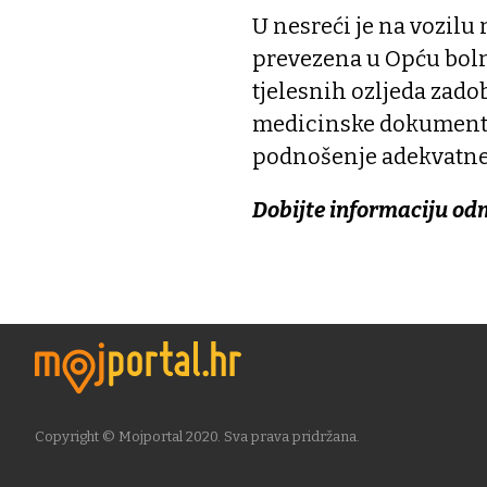
U nesreći je na vozilu 
prevezena u Opću bolni
tjelesnih ozljeda zad
medicinske dokumentac
podnošenje adekvatne 
Dobijte informaciju od
Copyright © Mojportal 2020. Sva prava pridržana.