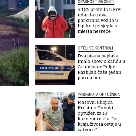
OPASNOST NA CESTI
S 1,85 promila u krvi
udarila u dva
parkirana vozila u
Lipiku i pobjegla s
mjesta nesreće
OTELI SE KONTROLI
Dva pijana pajdaša
imala show u kafiću u
Grubišnom Polju:
Razbijali čaše, jedan
pao na bor
PODIGNUTA OPTUŽNICA
Masovni ubojica
Krešimir Pahoki
optužen za 13
kaznenih djela: Do
kraja života ostaje u
zatvoru?