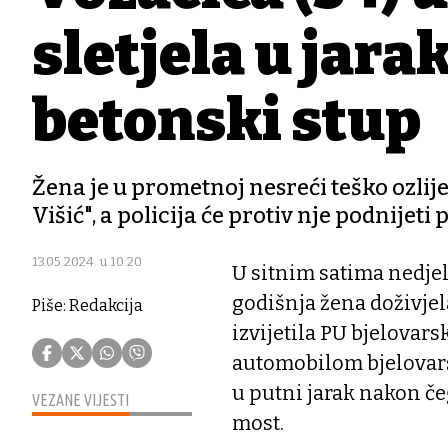
sletjela u jarak
betonski stup
Žena je u prometnoj nesreći teško ozlij
Višić", a policija će protiv nje podnijeti 
13.05.2024. u 10:20
U sitnim satima nedjelj
godišnja žena doživje
Piše: Redakcija
izvijetila PU bjelovar
automobilom bjelovars
u putni jarak nakon č
VEZANE VIJESTI
most.