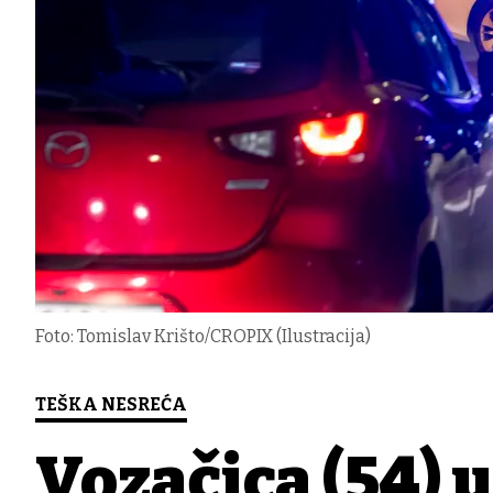
Foto: Tomislav Krišto/CROPIX (Ilustracija)
TEŠKA NESREĆA
Vozačica (54) 