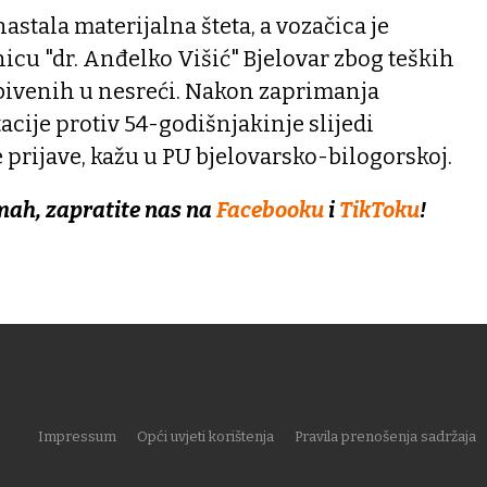
nastala materijalna šteta, a vozačica je
cu "dr. Anđelko Višić" Bjelovar zbog teških
obivenih u nesreći. Nakon zaprimanja
ije protiv 54-godišnjakinje slijedi
prijave, kažu u PU bjelovarsko-bilogorskoj.
mah, zapratite nas na
Facebooku
i
TikToku
!
Impressum
Opći uvjeti korištenja
Pravila prenošenja sadržaja