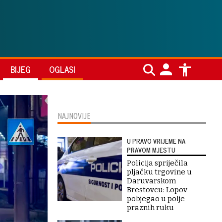
BIJEG
OGLASI
NAJNOVIJE
U PRAVO VRIJEME NA
PRAVOM MJESTU
Policija spriječila
pljačku trgovine u
Daruvarskom
Brestovcu: Lopov
pobjegao u polje
praznih ruku