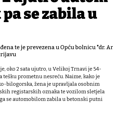
 pa se zabila u
eđena te je prevezena u Opću bolnicu "dr. A
prijavu
e, oko 2 sata ujutro, u Velikoj Trnavi je 54-
la tešku prometnu nesreću. Naime, kako je
sko-bilogorska, žena je upravljala osobnim
kih registarskih oznaka te vozilom sletjela
ega se automobilom zabila u betonski putni