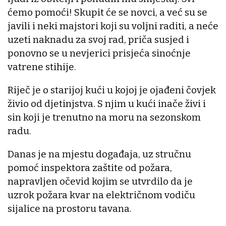
ćemo pomoći! Skupit će se novci, a već su se
javili i neki majstori koji su voljni raditi, a neće
uzeti naknadu za svoj rad, priča susjed i
ponovno se u nevjerici prisjeća sinoćnje
vatrene stihije.
Riječ je o starijoj kući u kojoj je ojađeni čovjek
živio od djetinjstva. S njim u kući inače živi i
sin koji je trenutno na moru na sezonskom
radu.
Danas je na mjestu događaja, uz stručnu
pomoć inspektora zaštite od požara,
napravljen očevid kojim se utvrdilo da je
uzrok požara kvar na električnom vodiču
sijalice na prostoru tavana.