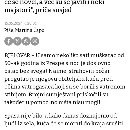
će se novci, a već su se javili i neki
majstori", priča susjed
15.05.2024. u 20:01
Piše: Martina Čapo
BJELOVAR – U samo nekoliko sati muškarac od
50-ak godina iz Prespe sinoć je doslovno
ostao bez svega! Naime, strahoviti požar
progutao je njegovu obiteljsku kuću pred
očima vatrogasaca koji su se borili s vatrenom
stihijom. Brojni sumještani priskočili su
također u pomoć, no ništa nisu mogli.
Spasa nije bilo, a kako danas doznajemo od
ljudi iz sela, kuća će se morati do kraja srušiti.