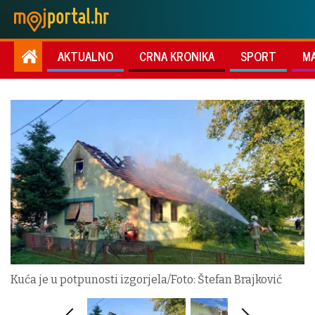
AKTUALNO
CRNA KRONIKA
SPORT
M
Kuća je u potpunosti izgorjela/Foto: Štefan Brajković