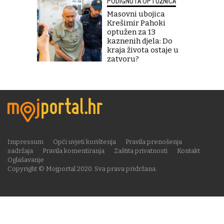
PODIGNUTA OPTUŽNICA
Masovni ubojica
Krešimir Pahoki
optužen za 13
kaznenih djela: Do
kraja života ostaje u
zatvoru?
Impressum
Opći uvjeti korištenja
Pravila prenošenja
sadržaja
Pravila komentiranja
Zaštita privatnosti
Kontakt
Oglašavanje
Copyright © Mojportal 2020. Sva prava pridržana.