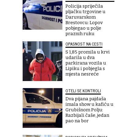
Policija spriječila
pljačku trgovine u
Daruvarskom
Brestovcu: Lopov
pobjegao u polje
praznih ruku
OPASNOST NA CESTI
S 1,85 promila u krvi
udarila u dva
parkirana vozila u
Lipiku i pobjegla s
mjesta nesreće
OTELI SE KONTROLI
Dva pijana pajdaša
imala show u kafiću u
Grubišnom Polju:
Razbijali čaše, jedan
pao na bor