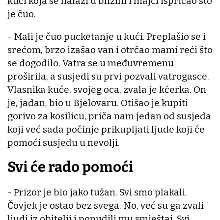
kući koja se nalazi u blizini i majci ispričao što
je čuo.
- Mali je čuo pucketanje u kući. Preplašio se i
srećom, brzo izašao van i otrčao mami reći što
se dogodilo. Vatra se u međuvremenu
proširila, a susjedi su prvi pozvali vatrogasce.
Vlasnika kuće, svojeg oca, zvala je kćerka. On
je, jadan, bio u Bjelovaru. Otišao je kupiti
gorivo za kosilicu, priča nam jedan od susjeda
koji već sada počinje prikupljati ljude koji će
pomoći susjedu u nevolji.
Svi će rado pomoći
- Prizor je bio jako tužan. Svi smo plakali.
Čovjek je ostao bez svega. No, već su ga zvali
ljudi iz obitelji i ponudili mu smještaj. Svi