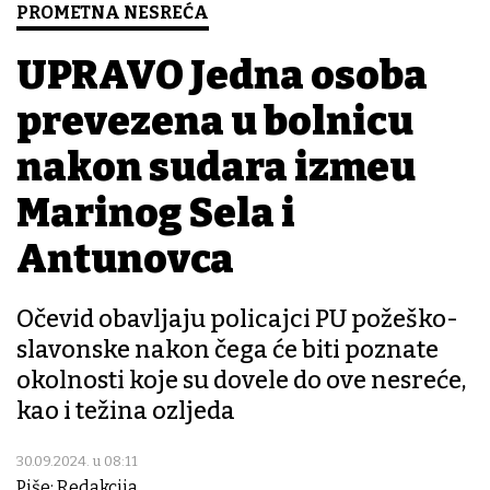
PROMETNA NESREĆA
UPRAVO Jedna osoba
prevezena u bolnicu
nakon sudara između
Marinog Sela i
Antunovca
Očevid obavljaju policajci PU požeško-
slavonske nakon čega će biti poznate
okolnosti koje su dovele do ove nesreće,
kao i težina ozljeda
30.09.2024. u 08:11
Piše: Redakcija