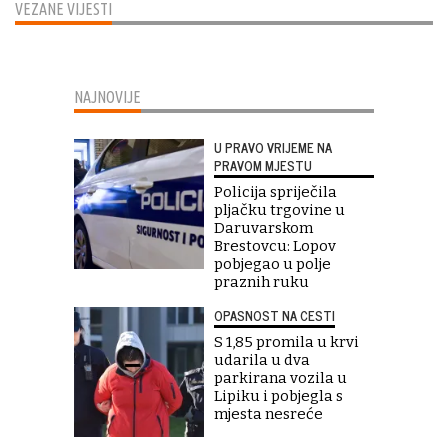
VEZANE VIJESTI
NAJNOVIJE
U PRAVO VRIJEME NA
PRAVOM MJESTU
Policija spriječila
pljačku trgovine u
Daruvarskom
Brestovcu: Lopov
pobjegao u polje
praznih ruku
OPASNOST NA CESTI
S 1,85 promila u krvi
udarila u dva
parkirana vozila u
Lipiku i pobjegla s
mjesta nesreće