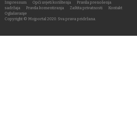
Impressum
Opći uvjeti korištenja
Pravila prenošenja
sadržaja
Pravila komentiranja
Zaštita privatnosti
Kontakt
Oglašavanje
Copyright © Mojportal 2020. Sva prava pridržana.