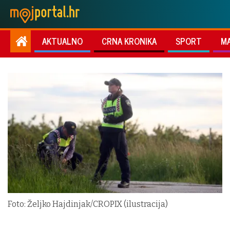
AKTUALNO
CRNA KRONIKA
SPORT
M
Foto: Željko Hajdinjak/CROPIX (ilustracija)