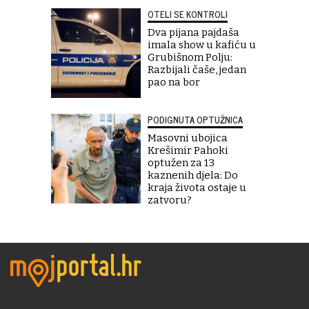
OTELI SE KONTROLI
Dva pijana pajdaša
imala show u kafiću u
Grubišnom Polju:
Razbijali čaše, jedan
pao na bor
PODIGNUTA OPTUŽNICA
Masovni ubojica
Krešimir Pahoki
optužen za 13
kaznenih djela: Do
kraja života ostaje u
zatvoru?