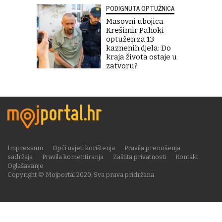
PODIGNUTA OPTUŽNICA
Masovni ubojica
Krešimir Pahoki
optužen za 13
kaznenih djela: Do
kraja života ostaje u
zatvoru?
Impressum
Opći uvjeti korištenja
Pravila prenošenja
sadržaja
Pravila komentiranja
Zaštita privatnosti
Kontakt
Oglašavanje
Copyright © Mojportal 2020. Sva prava pridržana.