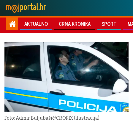
AKTUALNO
CRNA KRONIKA
SPORT
M
Foto: Admir Buljubašić/CROPIX (ilustracija)