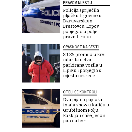
PRAVOM MJESTU
Policija spriječila
pljačku trgovine u
Daruvarskom
Brestovcu: Lopov
pobjegao u polje
praznih ruku
OPASNOST NA CESTI
S 1,85 promila u krvi
udarila u dva
parkirana vozila u
Lipiku i pobjegla s
mjesta nesreće
OTELI SE KONTROLI
Dva pijana pajdaša
imala show u kafiću u
Grubišnom Polju:
Razbijali čaše, jedan
pao na bor