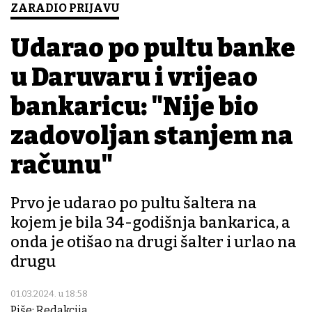
ZARADIO PRIJAVU
Udarao po pultu banke
u Daruvaru i vrijeđao
bankaricu: "Nije bio
zadovoljan stanjem na
računu"
Prvo je udarao po pultu šaltera na
kojem je bila 34-godišnja bankarica, a
onda je otišao na drugi šalter i urlao na
drugu
01.03.2024. u 18:58
Piše: Redakcija