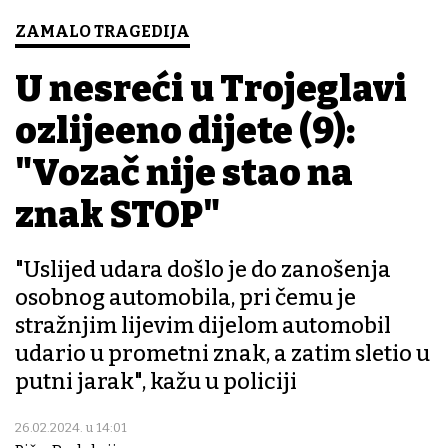
ZAMALO TRAGEDIJA
U nesreći u Trojeglavi
ozlijeđeno dijete (9):
"Vozač nije stao na
znak STOP"
"Uslijed udara došlo je do zanošenja
osobnog automobila, pri čemu je
stražnjim lijevim dijelom automobil
udario u prometni znak, a zatim sletio u
putni jarak", kažu u policiji
26.02.2024. u 14:01