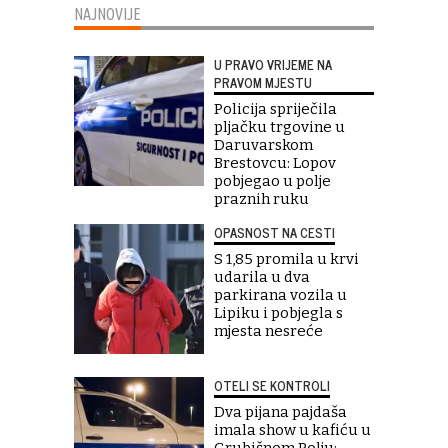
NAJNOVIJE
U PRAVO VRIJEME NA
PRAVOM MJESTU
Policija spriječila
pljačku trgovine u
Daruvarskom
Brestovcu: Lopov
pobjegao u polje
praznih ruku
OPASNOST NA CESTI
S 1,85 promila u krvi
udarila u dva
parkirana vozila u
Lipiku i pobjegla s
mjesta nesreće
OTELI SE KONTROLI
Dva pijana pajdaša
imala show u kafiću u
Grubišnom Polju: