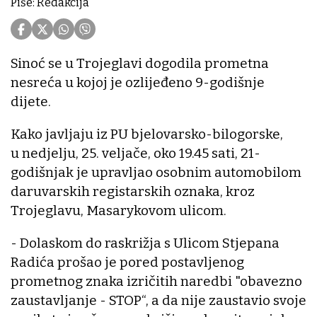
Piše: Redakcija
Sinoć se u Trojeglavi dogodila prometna
nesreća u kojoj je ozlijeđeno 9-godišnje
dijete.
Kako javljaju iz PU bjelovarsko-bilogorske,
u nedjelju, 25. veljače, oko 19.45 sati, 21-
godišnjak je upravljao osobnim automobilom
daruvarskih registarskih oznaka, kroz
Trojeglavu, Masarykovom ulicom.
- Dolaskom do raskrižja s Ulicom Stjepana
Radića prošao je pored postavljenog
prometnog znaka izričitih naredbi "obavezno
zaustavljanje - STOP“, a da nije zaustavio svoje