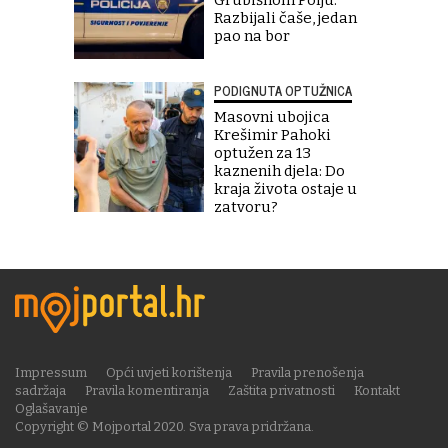
Razbijali čaše, jedan
pao na bor
PODIGNUTA OPTUŽNICA
Masovni ubojica
Krešimir Pahoki
optužen za 13
kaznenih djela: Do
kraja života ostaje u
zatvoru?
Impressum
Opći uvjeti korištenja
Pravila prenošenja
sadržaja
Pravila komentiranja
Zaštita privatnosti
Kontakt
Oglašavanje
Copyright © Mojportal 2020. Sva prava pridržana.