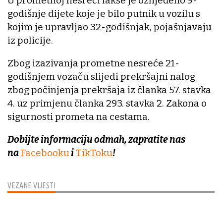
U prometnoj nesreći lakše je ozlijeđeno 9-
godišnje dijete koje je bilo putnik u vozilu s
kojim je upravljao 32-godišnjak, pojašnjavaju
iz policije.
Zbog izazivanja prometne nesreće 21-
godišnjem vozaču slijedi prekršajni nalog
zbog počinjenja prekršaja iz članka 57. stavka
4. uz primjenu članka 293. stavka 2. Zakona o
sigurnosti prometa na cestama.
Dobijte informaciju odmah, zapratite nas
na
Facebooku
i
TikToku
!
VEZANE VIJESTI