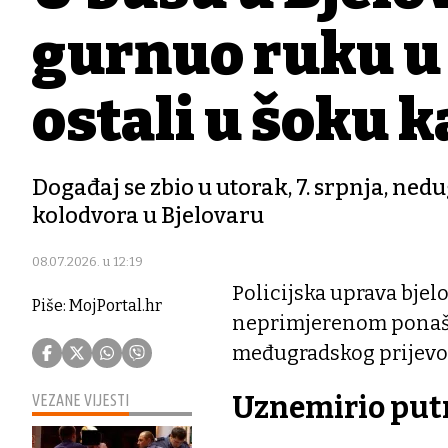
gurnuo ruku u 
ostali u šoku ka
Događaj se zbio u utorak, 7. srpnja, ne
kolodvora u Bjelovaru
08.07.2026. u 12:19
Policijska uprava bjelo
Piše: MojPortal.hr
neprimjerenom ponaš
međugradskog prijevo
Uznemirio put
VEZANE VIJESTI