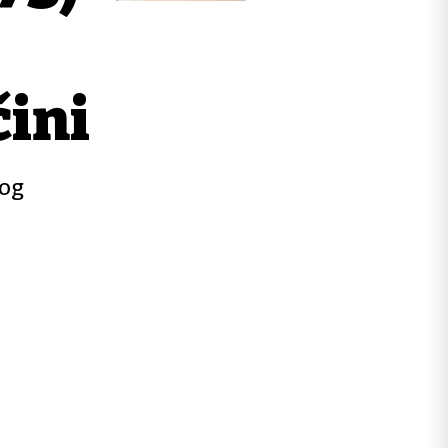
čini
nog