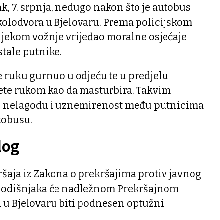
ak, 7. srpnja, nedugo nakon što je autobus
olodvora u Bjelovaru. Prema policijskom
tijekom vožnje vrijeđao moralne osjećaje
tale putnike.
 ruku gurnuo u odjeću te u predjelu
te rukom kao da masturbira. Takvim
e nelagodu i uznemirenost među putnicima
utobusu.
log
šaja iz Zakona o prekršajima protiv javnog
3-godišnjaka će nadležnom Prekršajnom
 u Bjelovaru biti podnesen optužni