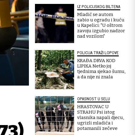
IZ POLICIJSKOG BILTENA
Mladić se autom
zabio u ogradu i kuću
u Kapelici: "U oštrom
zavoju izgubio nadzor
nad vozilom"
POLICIJA TRAŽI LOPOVE
KRAĐA DRVA KOD
LIPIKA Netko joj
tjednima sjekao šumu,
a da nije ni znala
OPASNOST U SELU
HRASTOVAC U
STRAHU Psi istog
vlasnika napali djecu,
ugrizli mladića i
73)
potamanili zečeve