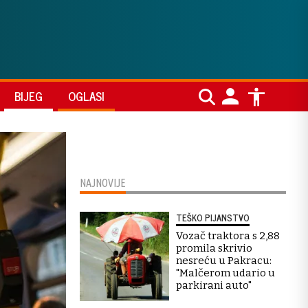
BIJEG
OGLASI
NAJNOVIJE
TEŠKO PIJANSTVO
Vozač traktora s 2,88
promila skrivio
nesreću u Pakracu:
"Malčerom udario u
parkirani auto"