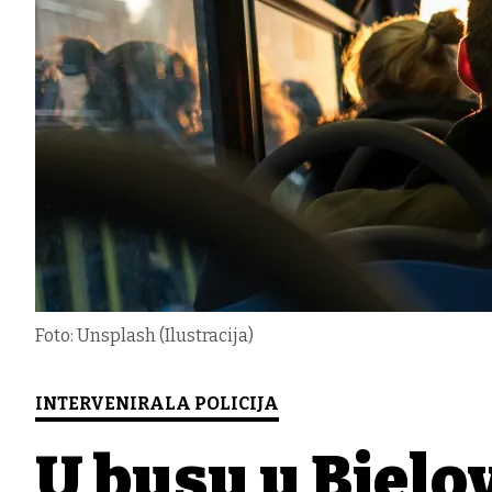
Foto: Unsplash (Ilustracija)
INTERVENIRALA POLICIJA
U busu u Bjelo