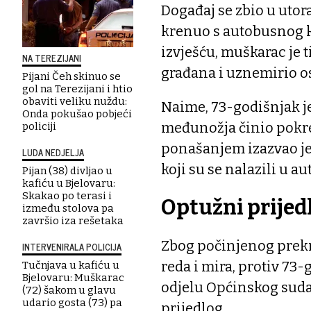
Događaj se zbio u utor
krenuo s autobusnog k
izvješću, muškarac je 
NA TEREZIJANI
građana i uznemirio os
Pijani Čeh skinuo se
gol na Terezijani i htio
obaviti veliku nuždu:
Naime, 73-godišnjak je
Onda pokušao pobjeći
međunožja činio pokre
policiji
ponašanjem izazvao j
LUDA NEDJELJA
koji su se nalazili u a
Pijan (38) divljao u
kafiću u Bjelovaru:
Skakao po terasi i
Optužni prijed
između stolova pa
završio iza rešetaka
Zbog počinjenog prekr
INTERVENIRALA POLICIJA
reda i mira, protiv 7
Tučnjava u kafiću u
Bjelovaru: Muškarac
odjelu Općinskog suda
(72) šakom u glavu
udario gosta (73) pa
prijedlog.