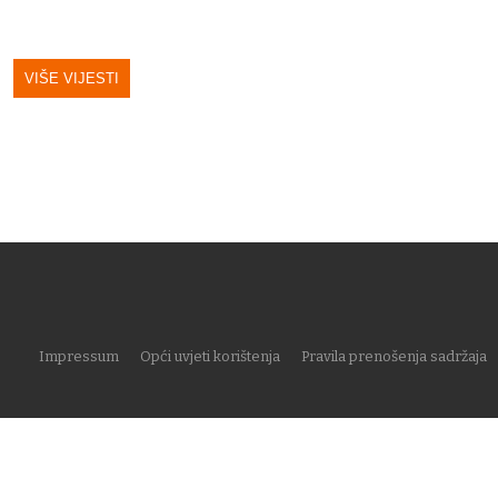
VIŠE VIJESTI
Impressum
Opći uvjeti korištenja
Pravila prenošenja sadržaja