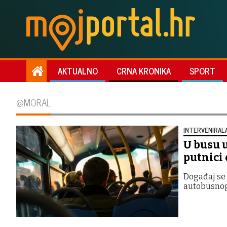
AKTUALNO
CRNA KRONIKA
SPORT
@MORAL
INTERVENIRALA
U busu u
putnici 
Događaj se 
autobusnog