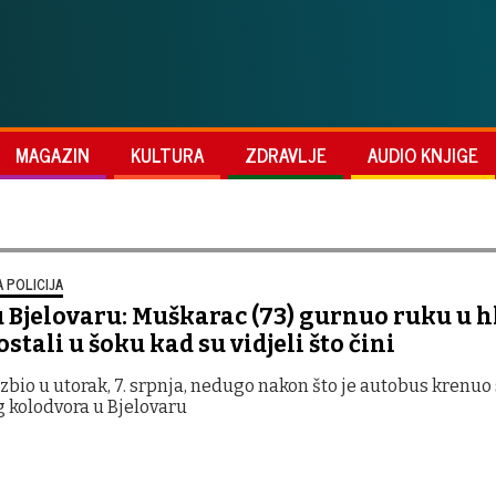
MAGAZIN
KULTURA
ZDRAVLJE
AUDIO KNJIGE
 POLICIJA
 Bjelovaru: Muškarac (73) gurnuo ruku u h
ostali u šoku kad su vidjeli što čini
zbio u utorak, 7. srpnja, nedugo nakon što je autobus krenuo 
 kolodvora u Bjelovaru