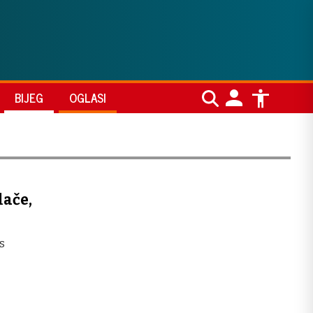
BIJEG
OGLASI
lače,
s