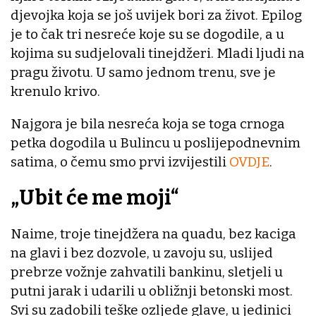
djevojka koja se još uvijek bori za život. Epilog
je to čak tri nesreće koje su se dogodile, a u
kojima su sudjelovali tinejdžeri. Mladi ljudi na
pragu životu. U samo jednom trenu, sve je
krenulo krivo.
Najgora je bila nesreća koja se toga crnoga
petka dogodila u Bulincu u poslijepodnevnim
satima, o čemu smo prvi izvijestili
OVDJE
.
„Ubit će me moji“
Naime, troje tinejdžera na quadu, bez kaciga
na glavi i bez dozvole, u zavoju su, uslijed
prebrze vožnje zahvatili bankinu, sletjeli u
putni jarak i udarili u obližnji betonski most.
Svi su zadobili teške ozljede glave, u jedinici