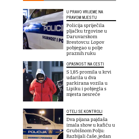
U PRAVO VRIJEME NA
PRAVOM MJESTU
Policija spriječila
pljačku trgovine u
Daruvarskom
Brestovcu: Lopov
pobjegao u polje
praznih ruku
OPASNOST NA CESTI
S 1,85 promila u krvi
udarila u dva
parkirana vozila u
Lipiku i pobjegla s
mjesta nesreće
OTELI SE KONTROLI
Dva pijana pajdaša
imala show u kafiću u
Grubišnom Polju:
Razbijali čaše, jedan