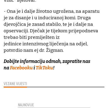
Višić" Bjelovar.
- Ona je i dalje životno ugrožena, na aparatu
je za disanje i u induciranoj komi. Druga
djevojčica je zasad stabilo, te je i dalje na
opservaciji. Dječak je tijekom prijepodneva
trebao biti premiješten iz
jedinice intenzivnog liječenja na odjel,
potvrdio nam ej dr. Žigman.
Dobijte informaciju odmah, zapratite nas
na
Facebooku
i
TikToku
!
VEZANE VIJESTI
NAJNOVIJE