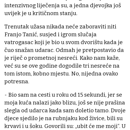
intenzivnog liječenja su, a jedna djevojka još
uvijek je u kritičnom stanju.
Trenutak užasa nikada neće zaboraviti niti
Franjo Tanić, susjed i igrom slučaja
vatrogasac koji je bio u svom dvorištu kada je
čuo snažan udarac. Odmah je pretpostavio da
je riječ o prometnoj nesreći. Kako nam kaže,
već su se ove godine dogodile tri nesreće na
tom istom, kobno mjestu. No, nijedna ovako
potresna.
- Bio sam na cesti u roku od 15 sekundi, jer se
moja kuća nalazi jako blizu, još se nije prašina
slegla od udarca kada sam doletio tamo. Dvoje
djece sjedilo je na rubnjaku kod živice, bili su
krvavi i u šoku. Govorili su: „ubit će me moji“. U