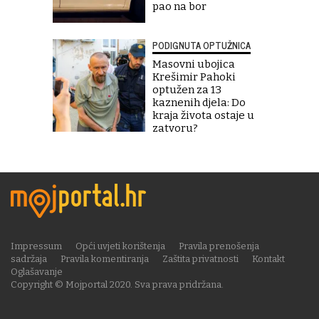
pao na bor
PODIGNUTA OPTUŽNICA
Masovni ubojica
Krešimir Pahoki
optužen za 13
kaznenih djela: Do
kraja života ostaje u
zatvoru?
Impressum
Opći uvjeti korištenja
Pravila prenošenja
sadržaja
Pravila komentiranja
Zaštita privatnosti
Kontakt
Oglašavanje
Copyright © Mojportal 2020. Sva prava pridržana.