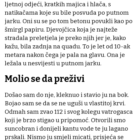
ljetnoj odjeći, kratkih majica i hlača, s
natikačama koje su bile posvuda po putnom
jarku. Oni su se po tom betonu povukli kao po
šmirgl papiru. Djevojčica koja je najteže
stradala preletjela je preko njih jer je, kako
kažu, bila zadnja na quadu. To je let od 10-ak
metara nakon čega je pala na glavu. Ona je
ležala u nesvijesti u putnom jarku.
Molio se da preživi
Došao sam do nje, kleknuo i stavio ju na bok.
Bojao sam se da se ne uguši u vlastitoj krvi.
Odmah sam zvao 112 i svog kolegu vatrogasca
koji je brzo stigao u pripomoć. Otvorili smo
suncobran i donijeli kantu vode te ju lagano
prskali. Nismo ju smjeli micati, prisjeća se