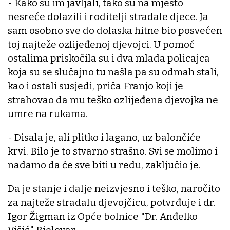
- Kako su im javljali, tako su na mjesto
nesreće dolazili i roditelji stradale djece. Ja
sam osobno sve do dolaska hitne bio posvećen
toj najteže ozlijeđenoj djevojci. U pomoć
ostalima priskočila su i dva mlada policajca
koja su se slučajno tu našla pa su odmah stali,
kao i ostali susjedi, priča Franjo koji je
strahovao da mu teško ozlijeđena djevojka ne
umre na rukama.
- Disala je, ali plitko i lagano, uz balončiće
krvi. Bilo je to stvarno strašno. Svi se molimo i
nadamo da će sve biti u redu, zaključio je.
Da je stanje i dalje neizvjesno i teško, naročito
za najteže stradalu djevojčicu, potvrđuje i dr.
Igor Žigman iz Opće bolnice "Dr. Anđelko