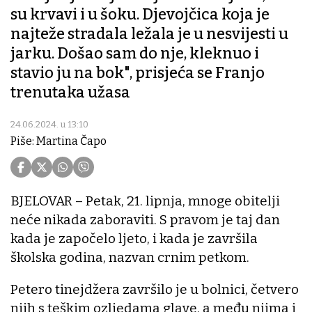
su krvavi i u šoku. Djevojčica koja je
najteže stradala ležala je u nesvijesti u
jarku. Došao sam do nje, kleknuo i
stavio ju na bok", prisjeća se Franjo
trenutaka užasa
24.06.2024. u 13:10
Piše: Martina Čapo
BJELOVAR – Petak, 21. lipnja, mnoge obitelji
neće nikada zaboraviti. S pravom je taj dan
kada je započelo ljeto, i kada je završila
školska godina, nazvan crnim petkom.
Petero tinejdžera završilo je u bolnici, četvero
njih s teškim ozljedama glave, a među njima i