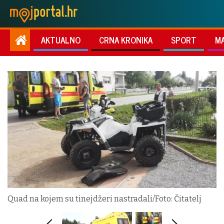
AKTUALNO
CRNA KRONIKA
SPORT
M
Quad na kojem su tinejdžeri nastradali/Foto: Čitatelj