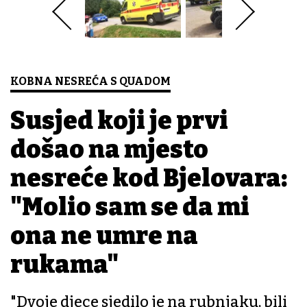
KOBNA NESREĆA S QUADOM
Susjed koji je prvi
došao na mjesto
nesreće kod Bjelovara:
"Molio sam se da mi
ona ne umre na
rukama"
"Dvoje djece sjedilo je na rubnjaku, bili