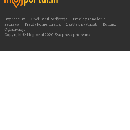
Impressum
Opći uvjeti korištenja
Pravila prenošenja
sadržaja
Pravila komentiranja
Zaštita privatnosti
Kontakt
Oglašavanje
Copyright © Mojportal 2020. Sva prava pridržana.