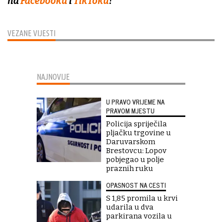
na
Facebooku
i
TikToku
!
VEZANE VIJESTI
NAJNOVIJE
U PRAVO VRIJEME NA
PRAVOM MJESTU
Policija spriječila
pljačku trgovine u
Daruvarskom
Brestovcu: Lopov
pobjegao u polje
praznih ruku
OPASNOST NA CESTI
S 1,85 promila u krvi
udarila u dva
parkirana vozila u