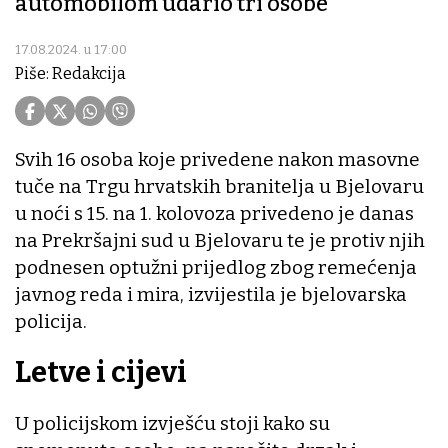
automobilom udario tri osobe
17.08.2024. u 17:00
Piše: Redakcija
Svih 16 osoba koje privedene nakon masovne
tuče na Trgu hrvatskih branitelja u Bjelovaru
u noći s 15. na 1. kolovoza privedeno je danas
na Prekršajni sud u Bjelovaru te je protiv njih
podnesen optužni prijedlog zbog remećenja
javnog reda i mira, izvijestila je bjelovarska
policija.
Letve i cijevi
U policijskom izvješću stoji kako su