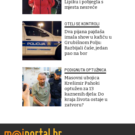
Lipiku i pobjegla s
mjesta nesreće
OTELI SE KONTROLI
Dva pijana pajdaša
imala show u kafiću u
Grubišnom Polju:
Razbijali čaše, jedan
pao na bor
PODIGNUTA OPTUŽNICA
Masovni ubojica
Krešimir Pahoki
optužen za 13
kaznenih djela: Do
kraja života ostaje u
zatvoru?