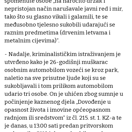
spomenute osobe „na naročito drzak i
nepristojan način narušavale javni red i mir,
tako što su glasno vikali i galamili, te se
međusobno tjelesno sukobili udarajući se
raznim predmetima (drvenim letvama i
metalnim cijevima)“.
- Nadalje, kriminalističkim istraživanjem je
utvrđeno kako je 26-godišnji muškarac
osobnim automobilom vozeći se kroz park,
naletio na sve prisutne ljude koji su se
sukobljavali i tom prilikom automobilom
udario tri osobe. On je uhićen zbog sumnje u
počinjenje kaznenog djela „Dovođenje u
opasnost života i imovine općeopasnom
radnjom ili sredstvom“ iz čl. 215. st. 1. KZ-a te
je danas, u 13.00 sati predan pritvorskom