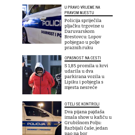
U PRAVO VRIJEME NA
PRAVOM MJESTU
Policija spriječila
pljačku trgovine u
Daruvarskom
Brestovcu: Lopov
pobjegao u polje
praznih ruku
OPASNOST NA CESTI
S 1,85 promila u krvi
udarila u dva
parkirana vozila u
Lipiku i pobjegla s
mjesta nesreće
OTELI SE KONTROLI
Dva pijana pajdaša
imala show u kafiću u
Grubišnom Polju:
Razbijali čaše, jedan
pao na bor