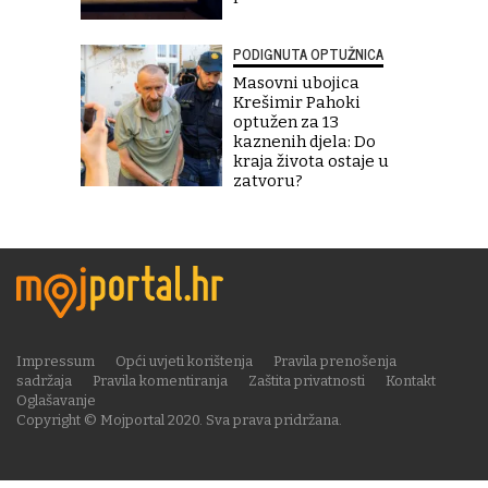
PODIGNUTA OPTUŽNICA
Masovni ubojica
Krešimir Pahoki
optužen za 13
kaznenih djela: Do
kraja života ostaje u
zatvoru?
Impressum
Opći uvjeti korištenja
Pravila prenošenja
sadržaja
Pravila komentiranja
Zaštita privatnosti
Kontakt
Oglašavanje
Copyright © Mojportal 2020. Sva prava pridržana.