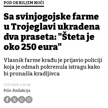
POD OKRILJEM NOĆI
Sa svinjogojske farme
u Trojeglavi ukradena
dva praseta: "Šteta je
oko 250 eura"
Vlasnik farme krađu je prijavio policiji
koja je odmah pokrenula istragu kako
bi pronašla kradljivca
17.07.2024. u 10:08
Piše: Redakcija