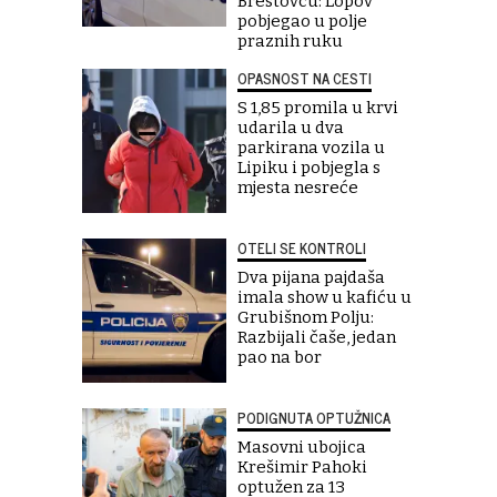
Brestovcu: Lopov
pobjegao u polje
praznih ruku
OPASNOST NA CESTI
S 1,85 promila u krvi
udarila u dva
parkirana vozila u
Lipiku i pobjegla s
mjesta nesreće
OTELI SE KONTROLI
Dva pijana pajdaša
imala show u kafiću u
Grubišnom Polju:
Razbijali čaše, jedan
pao na bor
PODIGNUTA OPTUŽNICA
Masovni ubojica
Krešimir Pahoki
optužen za 13