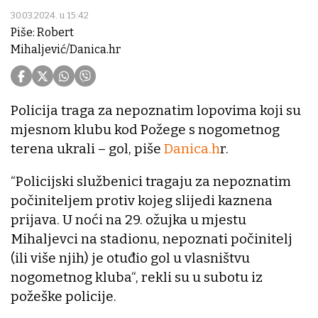
30.03.2024. u 15:42
Piše: Robert
Mihaljević/Danica.hr
Policija traga za nepoznatim lopovima koji su
mjesnom klubu kod Požege s nogometnog
terena ukrali – gol, piše
Danica.h
r.
“Policijski službenici tragaju za nepoznatim
počiniteljem protiv kojeg slijedi kaznena
prijava. U noći na 29. ožujka u mjestu
Mihaljevci na stadionu, nepoznati počinitelj
(ili više njih) je otuđio gol u vlasništvu
nogometnog kluba“, rekli su u subotu iz
požeške policije.