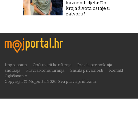
kaznenih djela: Do
kraja života ostaje u
zatvoru?
Impressum
Opći uvjeti korištenja
Pravila prenošenja
sadržaja
Pravila komentiranja
Zaštita privatnosti
Kontakt
Oglašavanje
Copyright © Mojportal 2020. Sva prava pridržana.