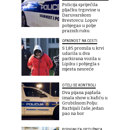
Policija spriječila
pljačku trgovine u
Daruvarskom
Brestovcu: Lopov
pobjegao u polje
praznih ruku
OPASNOST NA CESTI
S 1,85 promila u krvi
udarila u dva
parkirana vozila u
Lipiku i pobjegla s
mjesta nesreće
OTELI SE KONTROLI
Dva pijana pajdaša
imala show u kafiću u
Grubišnom Polju:
Razbijali čaše, jedan
pao na bor
PODIGNUTA OPTUŽNICA