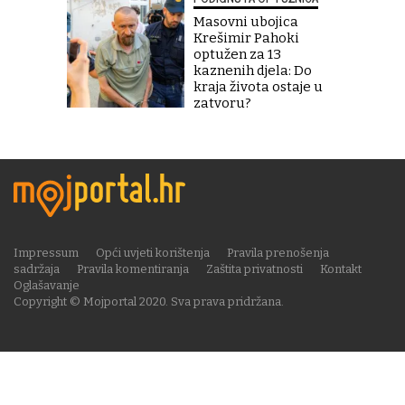
Masovni ubojica
Krešimir Pahoki
optužen za 13
kaznenih djela: Do
kraja života ostaje u
zatvoru?
Impressum
Opći uvjeti korištenja
Pravila prenošenja
sadržaja
Pravila komentiranja
Zaštita privatnosti
Kontakt
Oglašavanje
Copyright © Mojportal 2020. Sva prava pridržana.