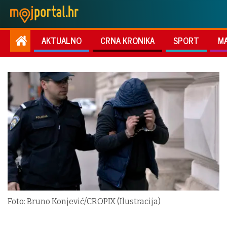
AKTUALNO
CRNA KRONIKA
SPORT
M
Foto: Bruno Konjević/CROPIX (Ilustracija)