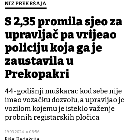
NIZ PREKRŠAJA
S 2,35 promila sjeo za
upravljač pa vrijeđao
policiju koja ga je
zaustavila u
Prekopakri
44-godišnji muškarac kod sebe nije
imao vozačku dozvolu, a upravljao je
vozilom kojemu je isteklo važenje
probnih registarskih pločica
19.03.2024. u 08:56
Piše: Redakcija