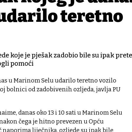
udarilo teretno
jede koje je pješak zadobio bile su ipak prete
ogli pomoći
anas u Marinom Selu udarilo teretno vozilo
j bolnici od zadobivenih ozljeda, javlja PU
naime, danas oko 13 i 10 sati u Marinom Selu
 nakon čega je hitno prevezen u Opću
 naporima liječnika, ozljede su ipak bile