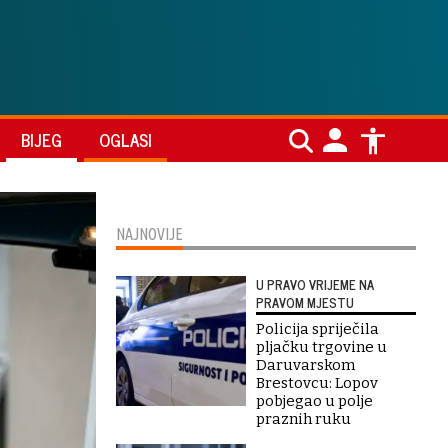
BIJEG
OGLASI
NAJNOVIJE
U PRAVO VRIJEME NA
PRAVOM MJESTU
Policija spriječila
pljačku trgovine u
Daruvarskom
Brestovcu: Lopov
pobjegao u polje
praznih ruku