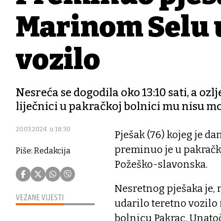
Marinom Selu 
vozilo
Nesreća se dogodila oko 13:10 sati, a ozl
liječnici u pakračkoj bolnici mu nisu m
20.03.2024. u 18:30
Pješak (76) kojeg je d
preminuo je u pakračko
Piše: Redakcija
Požeško-slavonska.
Nesretnog pješaka je, 
VEZANE VIJESTI
udarilo teretno vozilo
bolnicu Pakrac. Unatoč