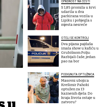
OPASNOST NA CESTI
S 1,85 promila u krvi
udarila u dva
parkirana vozila u
Lipiku i pobjegla s
mjesta nesreće
OTELI SE KONTROLI
Dva pijana pajdaša
imala show u kafiću u
Grubišnom Polju:
Razbijali čaše, jedan
pao na bor
PODIGNUTA OPTUŽNICA
Masovni ubojica
Krešimir Pahoki
optužen za 13
kaznenih djela: Do
kraja života ostaje u
s u
zatvoru?